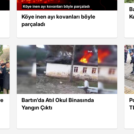
B
Köye inen ayı kovanları böyle
Ku
parçaladı
re
Bartın'da Atıl Okul Binasında
P
Yangın Çıktı
T