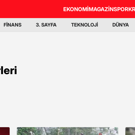
EKONOMİ
MAGAZİN
SPOR
KR
FİNANS
3. SAYFA
TEKNOLOJİ
DÜNYA
eri