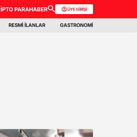
İPTO PARA
HABER
ÜYE GİRİŞİ
RESMİ İLANLAR
GASTRONOMİ