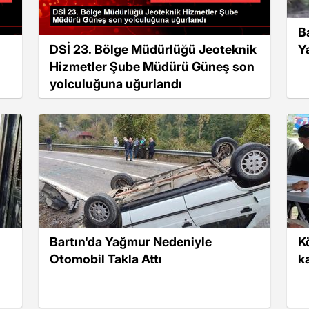
B
DSİ 23. Bölge Müdürlüğü Jeoteknik
Y
Hizmetler Şube Müdürü Güneş son
yolculuğuna uğurlandı
Bartın'da Yağmur Nedeniyle
K
Otomobil Takla Attı
k