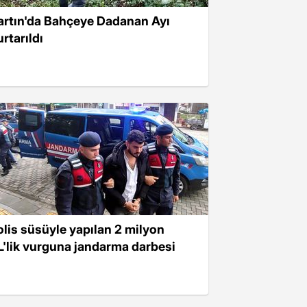
artın'da Bahçeye Dadanan Ayı
rtarıldı
olis süsüyle yapılan 2 milyon
L'lik vurguna jandarma darbesi