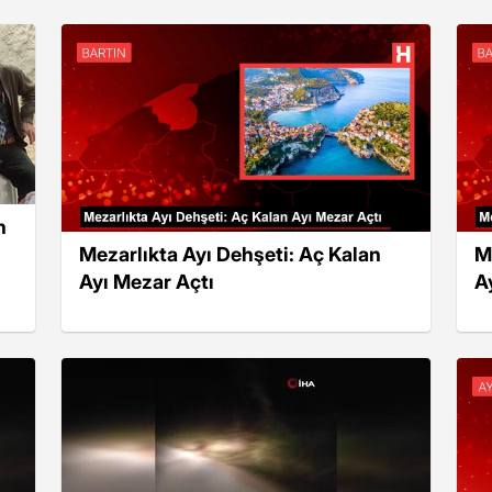
n
Mezarlıkta Ayı Dehşeti: Aç Kalan
M
Ayı Mezar Açtı
A