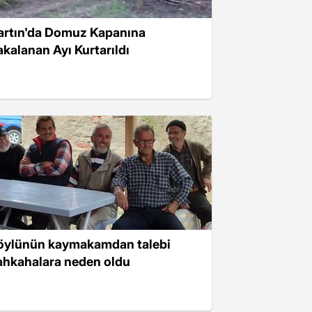
artın'da Domuz Kapanına
akalanan Ayı Kurtarıldı
öylünün kaymakamdan talebi
ahkahalara neden oldu