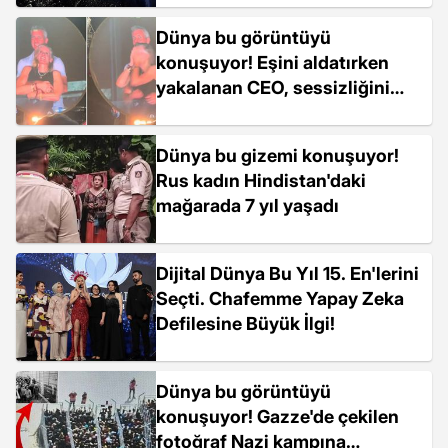
Dünya bu görüntüyü
konuşuyor! Eşini aldatırken
yakalanan CEO, sessizliğini
bozdu
Dünya bu gizemi konuşuyor!
Rus kadın Hindistan'daki
mağarada 7 yıl yaşadı
Dijital Dünya Bu Yıl 15. En'lerini
Seçti. Chafemme Yapay Zeka
Defilesine Büyük İlgi!
Dünya bu görüntüyü
konuşuyor! Gazze'de çekilen
fotoğraf Nazi kampına