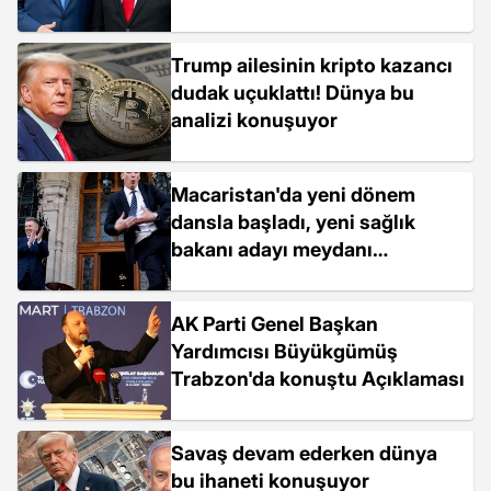
Trump ailesinin kripto kazancı
dudak uçuklattı! Dünya bu
analizi konuşuyor
Macaristan'da yeni dönem
dansla başladı, yeni sağlık
bakanı adayı meydanı
danslarıyla coşturdu
AK Parti Genel Başkan
Yardımcısı Büyükgümüş
Trabzon'da konuştu Açıklaması
Savaş devam ederken dünya
bu ihaneti konuşuyor