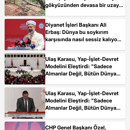
gökyüzünden devasa bir uzay
enkazı düştü
Diyanet İşleri Başkanı Ali
Erbaş: Dünya bu soykırım
karşısında nasıl sessiz kalıyor
anlamak mümkün değil
Ulaş Karasu, Yap-İşlet-Devret
Modelini Eleştirdi: "Sadece
Almanlar Değil, Bütün Dünya
Bu Zekayı Kıskanıyor"
Ulaş Karasu, Yap-İşlet-Devret
Modelini Eleştirdi: "Sadece
Almanlar Değil, Bütün Dünya
Bu Zekayı Kıskanıyor"
CHP Genel Başkanı Özel,