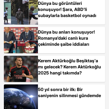
Dünya bu görüntüleri
konuşuyor! Şara, ABD'li
subaylarla basketbol oynadı
Dünya bu anları konuşuyor!
Romanya'daki canlı kura
çekiminde şaibe iddiaları
Kerem Aktürkoğlu Beşiktaş'a
mı gelecek? Kerem Aktürkoğlu
2025 hangi takımda?
50 yıl sonra bir ilk: Bir
saniyenin silinmesi gündemde