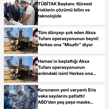
TÜBİTAK Başkanı: Küresel
risklerin çözümü bilim ve
teknolojide
Tüm dünyayı şok eden Aksa
Tufanı operasyonunun beyni!
Herkes ona "Misafir" diyor
Hamas'ın başlattığı Aksa
Tufanı operasyonunun
ardındaki isim! Herkes ona
''misafir'' diyor
Koronanın yeni varyantı Eris
vaka sayılarını patlattı!
ABD'den peş peşe maske
kararları