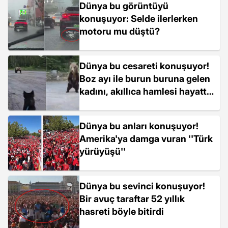
Dünya bu görüntüyü
konuşuyor: Selde ilerlerken
motoru mu düştü?
Dünya bu cesareti konuşuyor!
Boz ayı ile burun buruna gelen
kadını, akıllıca hamlesi hayatta
tuttu
Dünya bu anları konuşuyor!
Amerika'ya damga vuran ''Türk
yürüyüşü''
Dünya bu sevinci konuşuyor!
Bir avuç taraftar 52 yıllık
hasreti böyle bitirdi