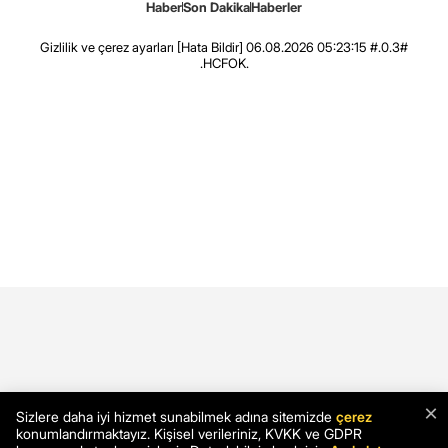
Haber
Son Dakika
Haberler
Gizlilik ve çerez ayarları
[Hata Bildir]
06.08.2026 05:23:15 #.0.3#
.HCFOK.
×
Sizlere daha iyi hizmet sunabilmek adına sitemizde
çerez
konumlandırmaktayız. Kişisel verileriniz, KVKK ve GDPR