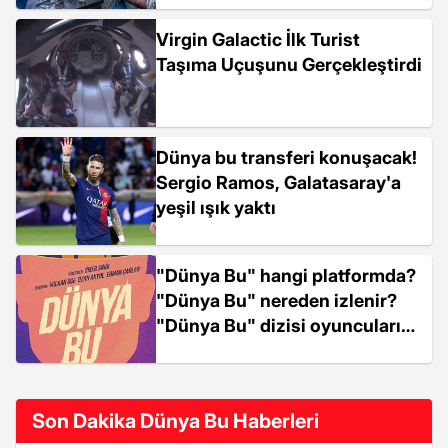
Virgin Galactic İlk Turist
Taşıma Uçuşunu Gerçekleştirdi
Dünya bu transferi konuşacak!
Sergio Ramos, Galatasaray'a
yeşil ışık yaktı
"Dünya Bu" hangi platformda?
"Dünya Bu" nereden izlenir?
"Dünya Bu" dizisi oyuncuları
kim?
Son Dakika Dünya Bu Haberleri