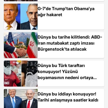
G-7'de Trump'tan Obama'ya
ağır hakaret
Dünya bu tarihe kilitlendi: ABD-
İran mutabakat zaptı imzası
Bürgenstock'ta atılacak
Dünya bu Türk taraftarı
konuşuyor! Yüzünü
boyamasının nedeni ortaya
çıktı
Dünya bu iddiayı konuşuyor!
Tarihi anlaşmaya saatler kaldı