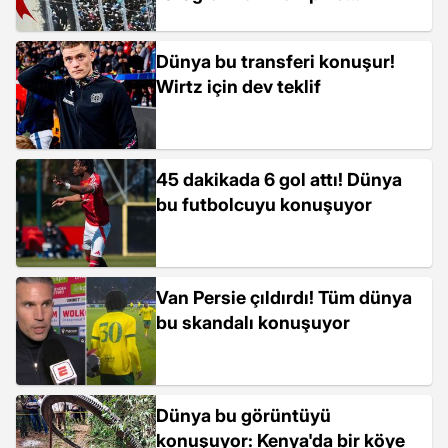
benzetildi
Dünya bu transferi konuşur!
Wirtz için dev teklif
45 dakikada 6 gol attı! Dünya
bu futbolcuyu konuşuyor
Van Persie çıldırdı! Tüm dünya
bu skandalı konuşuyor
Dünya bu görüntüyü
konuşuyor: Kenya'da bir köye