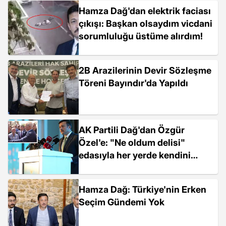
Hamza Dağ'dan elektrik faciası
çıkışı: Başkan olsaydım vicdani
sorumluluğu üstüme alırdım!
2B Arazilerinin Devir Sözleşme
Töreni Bayındır'da Yapıldı
AK Partili Dağ'dan Özgür
Özel'e: "Ne oldum delisi"
edasıyla her yerde kendini
göstermeye çalışıyor
Hamza Dağ: Türkiye'nin Erken
Seçim Gündemi Yok