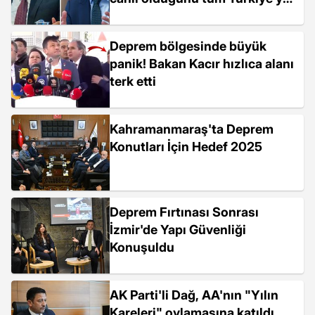
gösterdi
Deprem bölgesinde büyük
panik! Bakan Kacır hızlıca alanı
terk etti
Kahramanmaraş'ta Deprem
Konutları İçin Hedef 2025
Deprem Fırtınası Sonrası
İzmir'de Yapı Güvenliği
Konuşuldu
AK Parti'li Dağ, AA'nın "Yılın
Kareleri" oylamasına katıldı