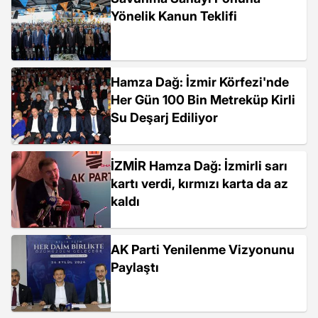
Yönelik Kanun Teklifi
Hamza Dağ: İzmir Körfezi'nde
Her Gün 100 Bin Metreküp Kirli
Su Deşarj Ediliyor
İZMİR Hamza Dağ: İzmirli sarı
kartı verdi, kırmızı karta da az
kaldı
AK Parti Yenilenme Vizyonunu
Paylaştı