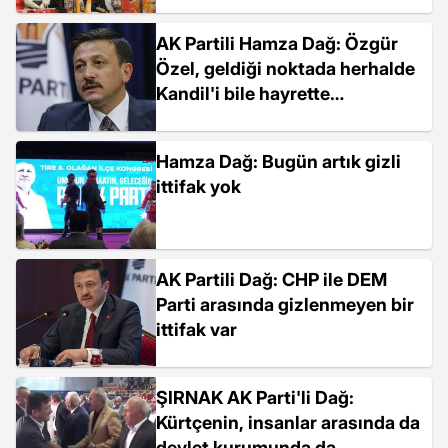
katıldı Açıklaması
AK Partili Hamza Dağ: Özgür
Özel, geldiği noktada herhalde
Kandil'i bile hayrette
bırakmıştır
Hamza Dağ: Bugün artık gizli
ittifak yok
AK Partili Dağ: CHP ile DEM
Parti arasında gizlenmeyen bir
ittifak var
ŞIRNAK AK Parti'li Dağ:
Kürtçenin, insanlar arasında da
devlet kurumunda da