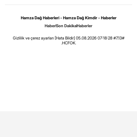
Hamza Dağ Haberleri - Hamza Dağ Kimdir - Haberler
Haber
Son Dakika
Haberler
Gizlilik ve çerez ayarları
[Hata Bildir]
05.08.2026 07:18:28 #7.13#
.HCFOK.