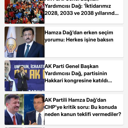
Yardımcısı Dağ: 'İktidarımız
2028, 2033 ve 2038 yıllarında
da sürecek'
Hamza Dağ'dan erken seçim
yorumu: Herkes işine baksın
AK Parti Genel Başkan
Yardımcısı Dağ, partisinin
Hakkari kongresine katıldı
Açıklaması
AK Partili Hamza Dağ'dan
CHP'ye kritik soru: Bu konuda
neden kanun teklifi vermediler?