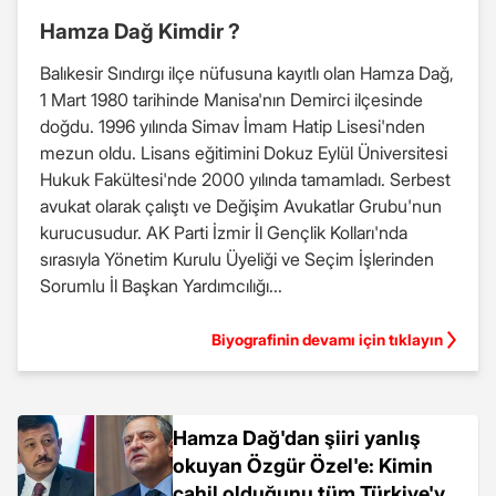
Hamza Dağ Kimdir ?
Balıkesir Sındırgı ilçe nüfusuna kayıtlı olan Hamza Dağ,
1 Mart 1980 tarihinde Manisa'nın Demirci ilçesinde
doğdu. 1996 yılında Simav İmam Hatip Lisesi'nden
mezun oldu. Lisans eğitimini Dokuz Eylül Üniversitesi
Hukuk Fakültesi'nde 2000 yılında tamamladı. Serbest
avukat olarak çalıştı ve Değişim Avukatlar Grubu'nun
kurucusudur. AK Parti İzmir İl Gençlik Kolları'nda
sırasıyla Yönetim Kurulu Üyeliği ve Seçim İşlerinden
Sorumlu İl Başkan Yardımcılığı...
Biyografinin devamı için tıklayın
Hamza Dağ'dan şiiri yanlış
okuyan Özgür Özel'e: Kimin
cahil olduğunu tüm Türkiye'ye