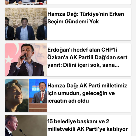
Hamza Dağ: Türkiye'nin Erken
Seçim Gündemi Yok
Erdoğan'ı hedef alan CHP'li
Özkan'a AK Partili Dağ'dan sert
yanıt: Dilini içeri sok, sana
buradan su veren de olmaz
kemik atan da
Hamza Dağ: AK Parti milletimiz
için umudun, geleceğin ve
icraatın adı oldu
15 belediye başkanı ve 2
milletvekili AK Parti'ye katılıyor