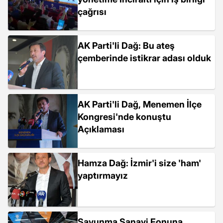
çağrısı
AK Parti'li Dağ: Bu ateş
çemberinde istikrar adası olduk
AK Parti'li Dağ, Menemen İlçe
Kongresi'nde konuştu
Açıklaması
Hamza Dağ: İzmir'i size 'ham'
yaptırmayız
Savunma Sanayi Fonuna