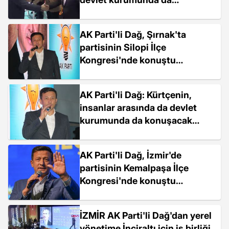
konuşacak şekilde önünü açtık
AK Parti'li Dağ, Şırnak'ta
partisinin Silopi İlçe
Kongresi'nde konuştu
Açıklaması
AK Parti'li Dağ: Kürtçenin,
insanlar arasında da devlet
kurumunda da konuşacak
şekilde önünü açtık
AK Parti'li Dağ, İzmir'de
partisinin Kemalpaşa İlçe
Kongresi'nde konuştu
Açıklaması
İZMİR AK Parti'li Dağ'dan yerel
yönetime İnciraltı için iş birliği