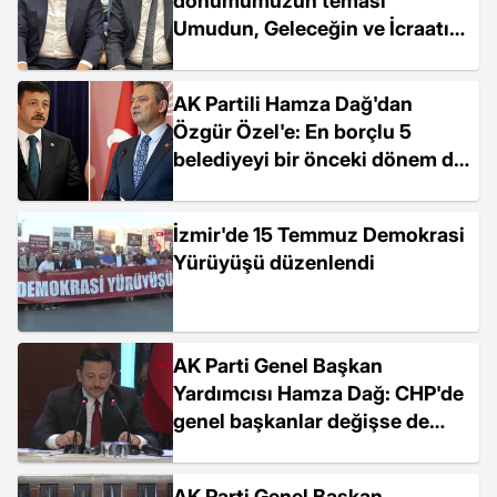
dönümümüzün teması
Umudun, Geleceğin ve İcraatın
Adı AK Parti
AK Partili Hamza Dağ'dan
Özgür Özel'e: En borçlu 5
belediyeyi bir önceki dönem de
CHP yönetti
İzmir'de 15 Temmuz Demokrasi
Yürüyüşü düzenlendi
AK Parti Genel Başkan
Yardımcısı Hamza Dağ: CHP'de
genel başkanlar değişse de
çark etme kültürü
değişmemektedir
AK Parti Genel Başkan