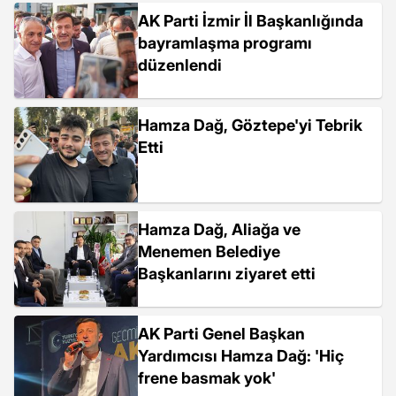
AK Parti İzmir İl Başkanlığında
bayramlaşma programı
düzenlendi
Hamza Dağ, Göztepe'yi Tebrik
Etti
Hamza Dağ, Aliağa ve
Menemen Belediye
Başkanlarını ziyaret etti
AK Parti Genel Başkan
Yardımcısı Hamza Dağ: 'Hiç
frene basmak yok'