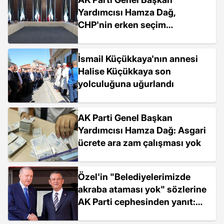
Yardımcısı Hamza Dağ,
CHP'nin erken seçim
açıklamalarını eleştirdi
İsmail Küçükkaya'nın annesi
Halise Küçükkaya son
yolculuğuna uğurlandı
AK Parti Genel Başkan
Yardımcısı Hamza Dağ: Asgari
ücrete ara zam çalışması yok
Özel'in "Belediyelerimizde
akraba ataması yok" sözlerine
AK Parti cephesinden yanıt:
Özel, vatandaşı kandırıyor