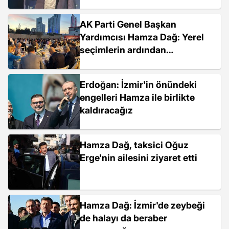
AK Parti Genel Başkan
Yardımcısı Hamza Dağ: Yerel
seçimlerin ardından
çalışmalara devam edeceğiz
Erdoğan: İzmir'in önündeki
engelleri Hamza ile birlikte
kaldıracağız
Hamza Dağ, taksici Oğuz
Erge'nin ailesini ziyaret etti
Hamza Dağ: İzmir'de zeybeği
de halayı da beraber