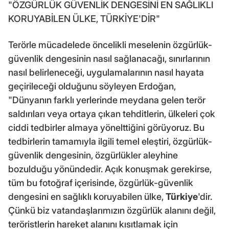
"ÖZGÜRLÜK GÜVENLİK DENGESİNİ EN SAĞLIKLI
KORUYABİLEN ÜLKE, TÜRKİYE'DİR"
Terörle mücadelede öncelikli meselenin özgürlük-
güvenlik dengesinin nasıl sağlanacağı, sınırlarının
nasıl belirleneceği, uygulamalarının nasıl hayata
geçirileceği olduğunu söyleyen Erdoğan,
"Dünyanın farklı yerlerinde meydana gelen terör
saldırıları veya ortaya çıkan tehditlerin, ülkeleri çok
ciddi tedbirler almaya yönelttiğini görüyoruz. Bu
tedbirlerin tamamıyla ilgili temel eleştiri, özgürlük-
güvenlik dengesinin, özgürlükler aleyhine
bozulduğu yönündedir. Açık konuşmak gerekirse,
tüm bu fotoğraf içerisinde, özgürlük-güvenlik
dengesini en sağlıklı koruyabilen ülke,
Türkiye
'dir.
Çünkü biz vatandaşlarımızın özgürlük alanını değil,
teröristlerin hareket alanını kısıtlamak için