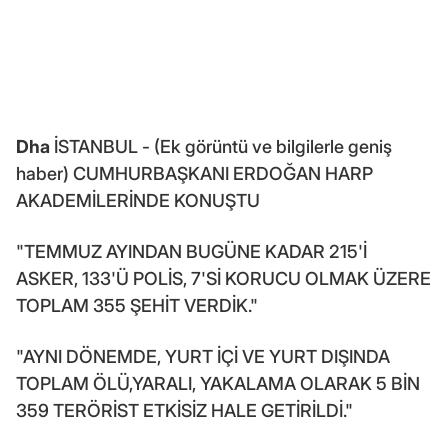
Dha
İSTANBUL - (Ek görüntü ve bilgilerle geniş
haber) CUMHURBAŞKANI ERDOĞAN HARP
AKADEMİLERİNDE KONUŞTU
"TEMMUZ AYINDAN BUGÜNE KADAR 215'İ
ASKER, 133'Ü POLİS, 7'Sİ KORUCU OLMAK ÜZERE
TOPLAM 355 ŞEHİT VERDİK."
"AYNI DÖNEMDE, YURT İÇİ VE YURT DIŞINDA
TOPLAM ÖLÜ,YARALI, YAKALAMA OLARAK 5 BİN
359 TERÖRİST ETKİSİZ HALE GETİRİLDİ."