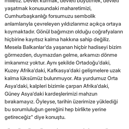
milletiz. Devlet kurmak, devleti büyütmek, devleti
yaşatmak konusundaki maharetimizi,
Cumhurbaşkanlığı forsumuzu sembolik
anlamlarıyla çevreleyen yıldızlarımız açıkça ortaya
koymaktadır. Gönül bağımızın olduğu coğrafyaların
hiçbirine kayıtsız kalma hakkına sahip değiliz.
Mesela Balkanlar'da yaşanan hiçbir hadiseyi bizim
görmezden, duymazdan gelme, arkamızı dönme
imkanımız yoktur. Aynı şekilde Ortadoğu'daki,
Kuzey Afrika'daki, Kafkasya'daki gelişmelere uzak
kalma lüksümüz bulunmuyor. Ata yurdumuz Orta
Asya'daki, kalpleri bizimle çarpan Afrika'daki,
Güney Asya'daki kardeşlerimizi mahzun
bırakamayız. Öyleyse, tarihin üzerimize yüklediği
bu sorumluluğun gereğini hep birlikte yerine
getireceğiz" diye konuştu.