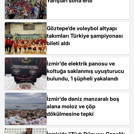
Yarışları sona erdi
Göztepe'de voleybol altyapı
takımları Türkiye şampiyonası
bileti aldı
İzmir'de elektrik panosu ve
koltuğa saklanmış uyuşturucu
bulundu, 1 şüpheli yakalandı
İzmir'de deniz manzaralı boş
alana moloz ve çöp
dökülmesine tepki