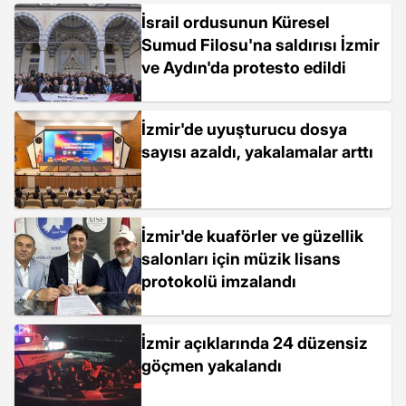
İsrail ordusunun Küresel
Sumud Filosu'na saldırısı İzmir
ve Aydın'da protesto edildi
İzmir'de uyuşturucu dosya
sayısı azaldı, yakalamalar arttı
İzmir'de kuaförler ve güzellik
salonları için müzik lisans
protokolü imzalandı
İzmir açıklarında 24 düzensiz
göçmen yakalandı