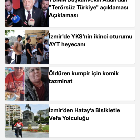
"Terörsüz Türkiye" açıklaması
Açıklaması
İzmir'de YKS'nin ikinci oturumu
AYT heyecanı
Öldüren kumpir için komik
tazminat
İzmir’den Hatay’a Bisikletle
Vefa Yolculuğu