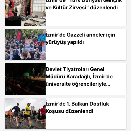
İzmir'de "Türk Dünyası Gençlik
ve Kültür Zirvesi" düzenlendi
İzmir'de Gazzeli anneler için
yürüyüş yapıldı
Devlet Tiyatroları Genel
Müdürü Karadağlı, İzmir'de
üniversite öğrencileriyle
buluştu Açıklaması
İzmir'de 1. Balkan Dostluk
Koşusu düzenlendi