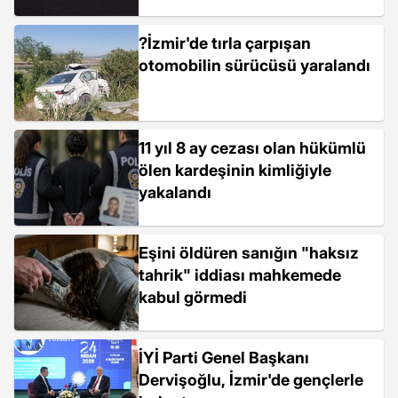
?İzmir'de tırla çarpışan
otomobilin sürücüsü yaralandı
11 yıl 8 ay cezası olan hükümlü
ölen kardeşinin kimliğiyle
yakalandı
Eşini öldüren sanığın "haksız
tahrik" iddiası mahkemede
kabul görmedi
İYİ Parti Genel Başkanı
Dervişoğlu, İzmir'de gençlerle