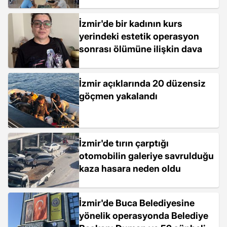
İzmir'de bir kadının kurs
yerindeki estetik operasyon
sonrası ölümüne ilişkin dava
İzmir açıklarında 20 düzensiz
göçmen yakalandı
İzmir'de tırın çarptığı
otomobilin galeriye savrulduğu
kaza hasara neden oldu
İzmir'de Buca Belediyesine
yönelik operasyonda Belediye