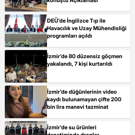
konuştu Açıklaması
DEÜ'de İngilizce Tıp ile
Havacılık ve Uzay Mühendisliği
programları açıldı
İzmir'de 80 düzensiz göçmen
yakalandı, 7 kişi kurtarıldı
İzmir'de düğünlerinin video
kaydı bulunamayan çifte 200
bin lira manevi tazminat
İzmir'de su ürünleri
denetiminde dronlar