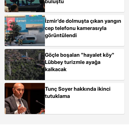
buluştu
İzmir'de dolmuşta çıkan yangın
cep telefonu kamerasıyla
görüntülendi
Göçle boşalan "hayalet köy"
Lübbey turizmle ayağa
kalkacak
Tunç Soyer hakkında ikinci
tutuklama