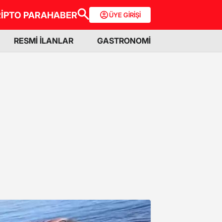
İPTO PARA
HABER
ÜYE GİRİŞİ
RESMİ İLANLAR
GASTRONOMİ