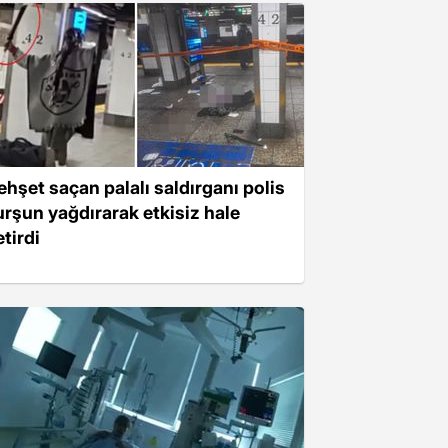
ehşet saçan palalı saldırganı polis
urşun yağdırarak etkisiz hale
tirdi