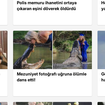
Polis memuru ihanetini ortaya
H
çıkaran eşini döverek öldürdü
y
ç
Mezuniyet fotoğrafı uğruna ölümle
G
dans etti!
h