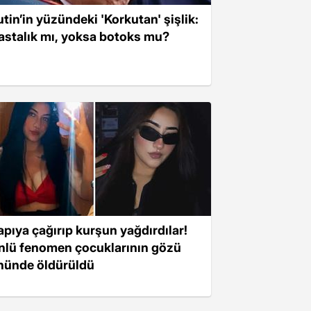
utin’in yüzündeki 'Korkutan' şişlik:
astalık mı, yoksa botoks mu?
apıya çağırıp kurşun yağdırdılar!
nlü fenomen çocuklarının gözü
nünde öldürüldü