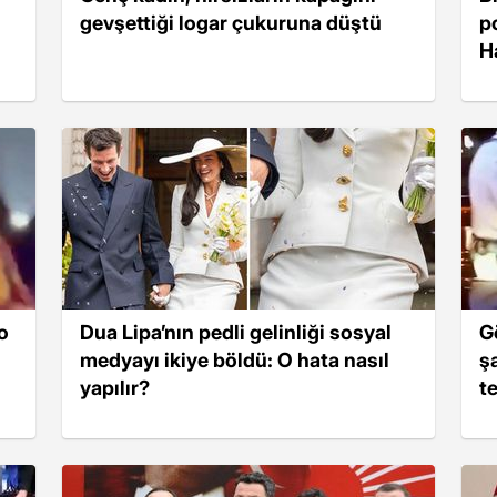
gevşettiği logar çukuruna düştü
p
H
o
Dua Lipa’nın pedli gelinliği sosyal
G
medyayı ikiye böldü: O hata nasıl
ş
yapılır?
te