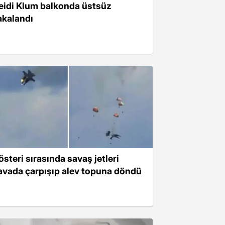
eidi Klum balkonda üstsüz
akalandı
österi sırasında savaş jetleri
avada çarpışıp alev topuna döndü