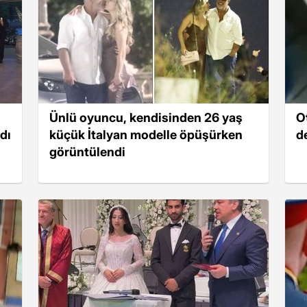
Ünlü oyuncu, kendisinden 26 yaş
O
dı
küçük İtalyan modelle öpüşürken
d
görüntülendi