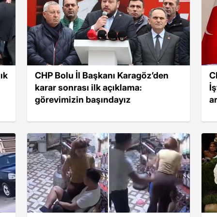
lık
CHP Bolu İl Başkanı Karagöz’den
C
karar sonrası ilk açıklama:
İ
görevimizin başındayız
a