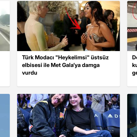
Türk Modacı "Heykelimsi" üstsüz
D
elbisesi ile Met Gala’ya damga
k
vurdu
ge