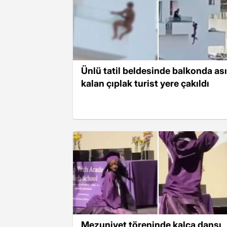
Ünlü tatil beldesinde balkonda ası
kalan çıplak turist yere çakıldı
Mezuniyet töreninde kalça dansı