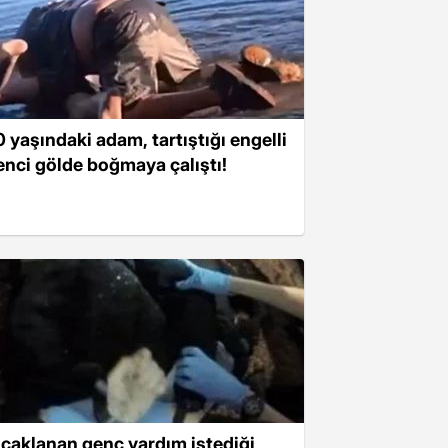
0 yaşındaki adam, tartıştığı engelli
enci gölde boğmaya çalıştı!
ıçaklanan genç yardım istediği