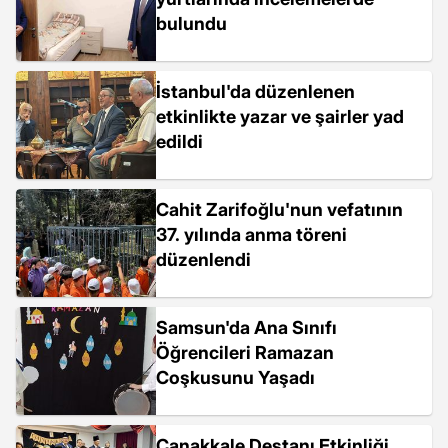
bulundu
İstanbul'da düzenlenen
etkinlikte yazar ve şairler yad
edildi
Cahit Zarifoğlu'nun vefatının
37. yılında anma töreni
düzenlendi
Samsun'da Ana Sınıfı
Öğrencileri Ramazan
Coşkusunu Yaşadı
Çanakkale Destanı Etkinliği