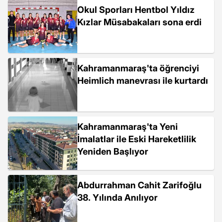
Okul Sporları Hentbol Yıldız
Kızlar Müsabakaları sona erdi
Kahramanmaraş'ta öğrenciyi
Heimlich manevrası ile kurtardı
Kahramanmaraş'ta Yeni
İmalatlar ile Eski Hareketlilik
Yeniden Başlıyor
Abdurrahman Cahit Zarifoğlu
38. Yılında Anılıyor