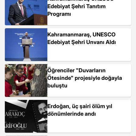
Edebiyat Şehri Tanıtım
Programı
Kahramanmaraş, UNESCO
Edebiyat Şehri Unvanı Aldı
Öğrenciler "Duvarların
Ötesinde" projesiyle doğayla
buluştu
Erdoğan, üç şairi ölüm yıl
dönümlerinde andı