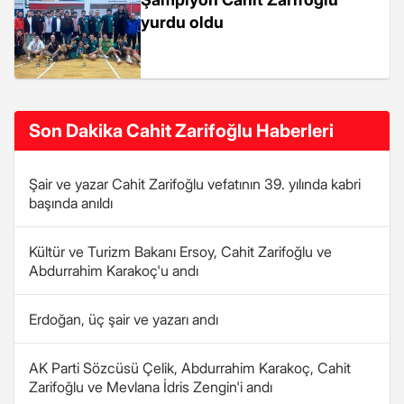
yurdu oldu
Son Dakika Cahit Zarifoğlu Haberleri
Şair ve yazar Cahit Zarifoğlu vefatının 39. yılında kabri
başında anıldı
Kültür ve Turizm Bakanı Ersoy, Cahit Zarifoğlu ve
Abdurrahim Karakoç'u andı
Erdoğan, üç şair ve yazarı andı
AK Parti Sözcüsü Çelik, Abdurrahim Karakoç, Cahit
Zarifoğlu ve Mevlana İdris Zengin'i andı