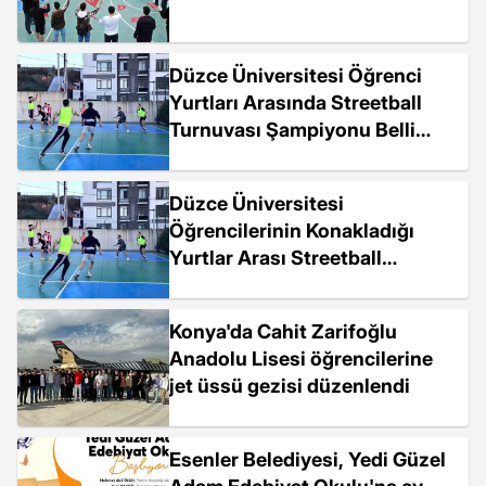
Düzce Üniversitesi Öğrenci
Yurtları Arasında Streetball
Turnuvası Şampiyonu Belli
Oldu
Düzce Üniversitesi
Öğrencilerinin Konakladığı
Yurtlar Arası Streetball
Turnuvasının Şampiyonu Belli
Oldu
Konya'da Cahit Zarifoğlu
Anadolu Lisesi öğrencilerine
jet üssü gezisi düzenlendi
Esenler Belediyesi, Yedi Güzel