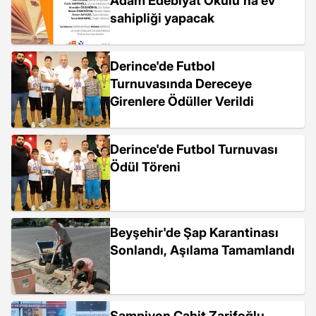
Adam Edebiyat Okulu'na ev
sahipliği yapacak
Derince'de Futbol
Turnuvasında Dereceye
Girenlere Ödüller Verildi
Derince'de Futbol Turnuvası
Ödül Töreni
Beyşehir'de Şap Karantinası
Sonlandı, Aşılama Tamamlandı
Şampiyon Cahit Zarifoğlu