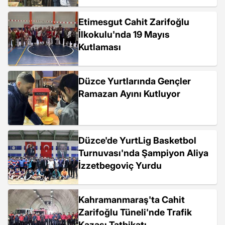
Etimesgut Cahit Zarifoğlu
İlkokulu'nda 19 Mayıs
Kutlaması
Düzce Yurtlarında Gençler
Ramazan Ayını Kutluyor
Düzce'de YurtLig Basketbol
Turnuvası'nda Şampiyon Aliya
İzzetbegoviç Yurdu
Kahramanmaraş'ta Cahit
Zarifoğlu Tüneli'nde Trafik
Kazası Tatbikatı