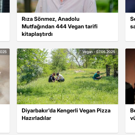
Rıza Sönmez, Anadolu
S
Mutfağından 444 Vegan tarifi
s
kitaplaştırdı
2025
Vegan - 07.05.2025
Diyarbakır'da Kengerli Vegan Pizza
B
Hazırladılar
v