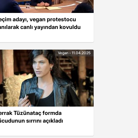
eçim adayı, vegan protestocu
anılarak canlı yayından kovuldu
Vegan - 11.04.2025
errak Tüzünataç formda
ücudunun sırrını açıkladı