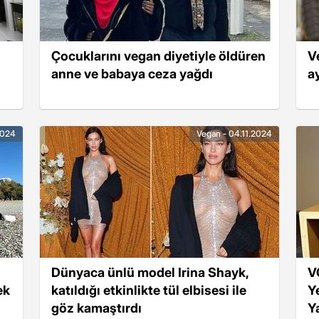
Çocuklarını vegan diyetiyle öldüren
V
anne ve babaya ceza yağdı
a
2024
Vegan - 04.11.2024
Dünyaca ünlü model Irina Shayk,
V
ek
katıldığı etkinlikte tül elbisesi ile
Y
göz kamaştırdı
Y