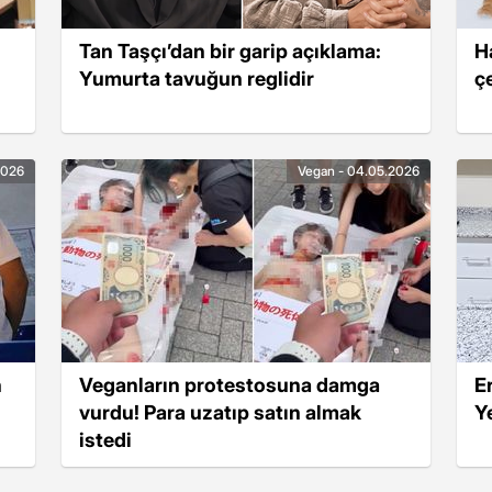
Tan Taşçı’dan bir garip açıklama:
H
Yumurta tavuğun reglidir
ç
2026
Vegan - 04.05.2026
n
Veganların protestosuna damga
E
vurdu! Para uzatıp satın almak
Ye
istedi