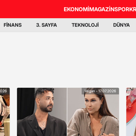
EKONOMİ
MAGAZİN
SPOR
KR
FİNANS
3. SAYFA
TEKNOLOJİ
DÜNYA
2026
Vegan - 17.07.2026