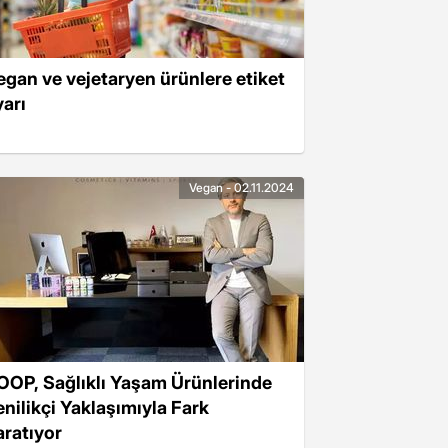
egan ve vejetaryen ürünlere etiket
yarı
Vegan - 02.11.2024
OOP, Sağlıklı Yaşam Ürünlerinde
enilikçi Yaklaşımıyla Fark
aratıyor