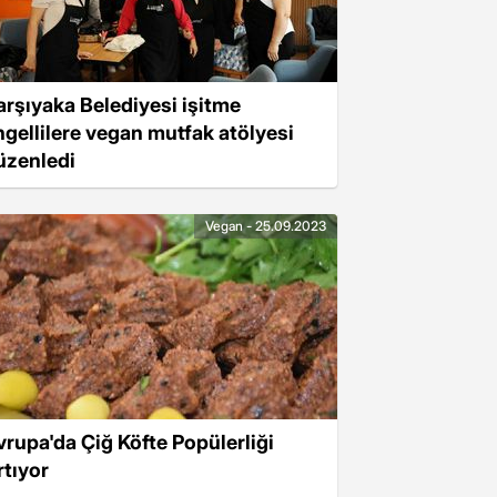
arşıyaka Belediyesi işitme
ngellilere vegan mutfak atölyesi
üzenledi
Vegan - 25.09.2023
vrupa'da Çiğ Köfte Popülerliği
rtıyor