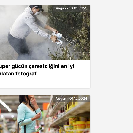
Vegan - 10.01.2025
üper gücün çaresizliğini en iyi
nlatan fotoğraf
Vegan - 01.12.2024