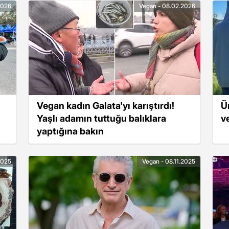
2026
Vegan - 08.02.2026
Vegan kadın Galata'yı karıştırdı!
Ü
Yaşlı adamın tuttuğu balıklara
v
yaptığına bakın
2025
Vegan - 08.11.2025