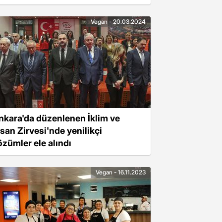
Vegan - 20.03.2024
nkara'da düzenlenen İklim ve
nsan Zirvesi'nde yenilikçi
özümler ele alındı
Vegan - 16.11.2023