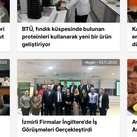
ri
BTÜ, fındık küspesinde bulunan
K
ut
proteinleri kullanarak yeni bir ürün
e
geliştiriyor
d
2023
Vegan - 02.11.2023
İzmirli Firmalar İngiltere'de İş
A
Görüşmeleri Gerçekleştirdi
A