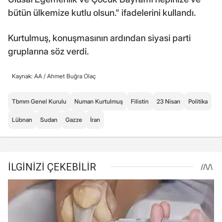
bütün ülkemize kutlu olsun." ifadelerini kullandı.
Kurtulmuş, konuşmasının ardından siyasi parti
gruplarına söz verdi.
Kaynak: AA /
Ahmet Buğra Olaç
Tbmm Genel Kurulu
Numan Kurtulmuş
Filistin
23 Nisan
Politika
Lübnan
Sudan
Gazze
İran