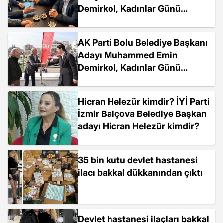
Demirkol, Kadınlar Günü
etkinliklerine katıldı
AK Parti Bolu Belediye Başkanı
Adayı Muhammed Emin
Demirkol, Kadınlar Günü
etkinliklerine katıldı
Hicran Helezür kimdir? İYİ Parti
İzmir Balçova Belediye Başkan
adayı Hicran Helezür kimdir?
35 bin kutu devlet hastanesi
ilacı bakkal dükkanından çıktı
Devlet hastanesi ilaçları bakkal