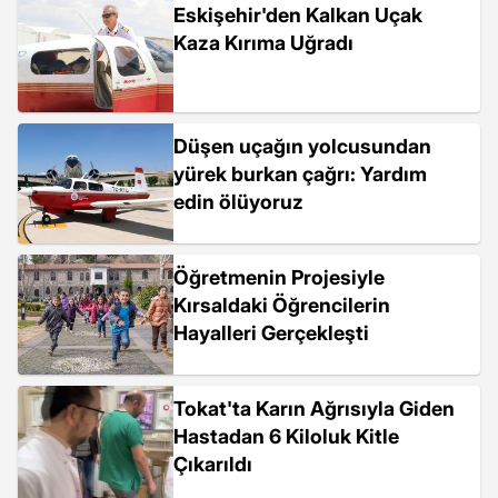
Eskişehir'den Kalkan Uçak
Kaza Kırıma Uğradı
Düşen uçağın yolcusundan
yürek burkan çağrı: Yardım
edin ölüyoruz
Öğretmenin Projesiyle
Kırsaldaki Öğrencilerin
Hayalleri Gerçekleşti
Tokat'ta Karın Ağrısıyla Giden
Hastadan 6 Kiloluk Kitle
Çıkarıldı