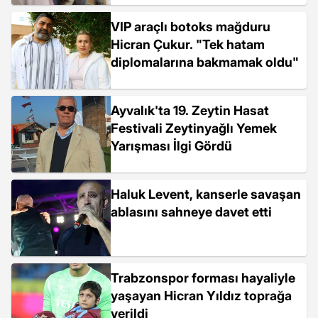
VIP araçlı botoks mağduru
Hicran Çukur. "Tek hatam
diplomalarına bakmamak oldu"
Ayvalık'ta 19. Zeytin Hasat
Festivali Zeytinyağlı Yemek
Yarışması İlgi Gördü
Haluk Levent, kanserle savaşan
ablasını sahneye davet etti
Trabzonspor forması hayaliyle
yaşayan Hicran Yıldız toprağa
verildi