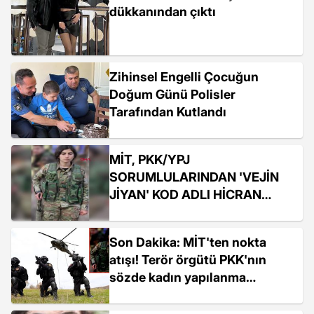
dükkanından çıktı
Zihinsel Engelli Çocuğun
Doğum Günü Polisler
Tarafından Kutlandı
MİT, PKK/YPJ
SORUMLULARINDAN 'VEJİN
JİYAN' KOD ADLI HİCRAN
İCUZ'U ETKİSİZ HALE GETİRDİ
Son Dakika: MİT'ten nokta
atışı! Terör örgütü PKK'nın
sözde kadın yapılanma
sorumlusu etkisiz hale getirildi