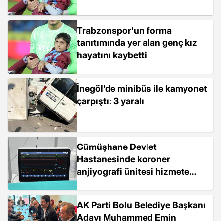
Trabzonspor'un forma
tanıtımında yer alan genç kız
hayatını kaybetti
İnegöl'de minibüs ile kamyonet
çarpıştı: 3 yaralı
Gümüşhane Devlet
Hastanesinde koroner
anjiyografi ünitesi hizmete
açıldı
AK Parti Bolu Belediye Başkanı
Adayı Muhammed Emin