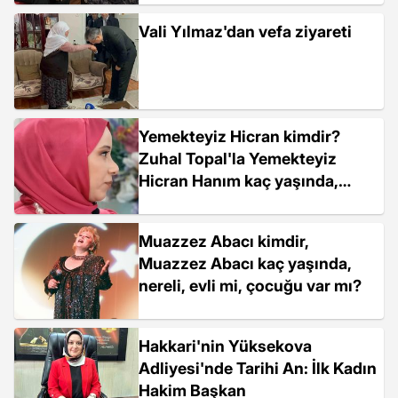
Vali Yılmaz'dan vefa ziyareti
Yemekteyiz Hicran kimdir?
Zuhal Topal'la Yemekteyiz
Hicran Hanım kaç yaşında,
nereli?
Muazzez Abacı kimdir,
Muazzez Abacı kaç yaşında,
nereli, evli mi, çocuğu var mı?
Hakkari'nin Yüksekova
Adliyesi'nde Tarihi An: İlk Kadın
Hakim Başkan