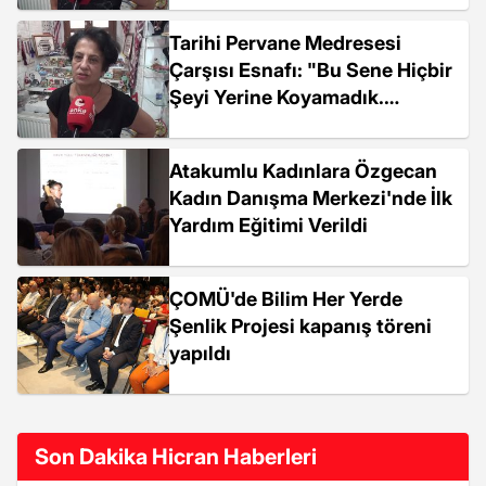
Parasını Bile Yerine
Tarihi Pervane Medresesi
Oturtamadık"
Çarşısı Esnafı: "Bu Sene Hiçbir
Şeyi Yerine Koyamadık.
Saklamamız Gereken Kira
Parasını Bile Yerine
Atakumlu Kadınlara Özgecan
Oturtamadık"
Kadın Danışma Merkezi'nde İlk
Yardım Eğitimi Verildi
ÇOMÜ'de Bilim Her Yerde
Şenlik Projesi kapanış töreni
yapıldı
Son Dakika Hicran Haberleri