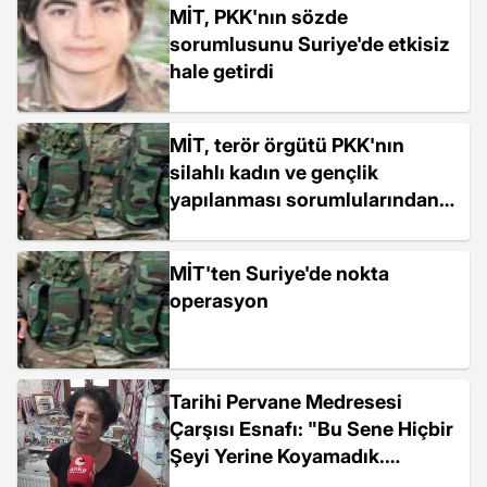
MİT, PKK'nın sözde
sorumlusunu Suriye'de etkisiz
hale getirdi
MİT, terör örgütü PKK'nın
silahlı kadın ve gençlik
yapılanması sorumlularından
Hicran İcuz'u, Suriye'nin
kuzeyindeki Haseke'de etkisiz
MİT'ten Suriye'de nokta
hale getirdi.
operasyon
Tarihi Pervane Medresesi
Çarşısı Esnafı: "Bu Sene Hiçbir
Şeyi Yerine Koyamadık.
Saklamamız Gereken Kira