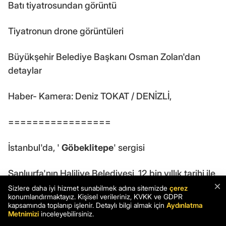
Batı tiyatrosundan görüntü
Tiyatronun drone görüntüleri
Büyükşehir Belediye Başkanı Osman Zolan'dan
detaylar
Haber- Kamera: Deniz TOKAT / DENİZLİ,
=================
İstanbul'da, '
Göbeklitepe
' sergisi
Şanlıurfa'nın Haliliye Belediyesi, 12 bin yıllık tarihi ile
×
UNESCO Dünya Mirası Kalıcı Listesi'nde yer alan
Sizlere daha iyi hizmet sunabilmek adına sitemizde
çerez
konumlandırmaktayız. Kişisel verileriniz, KVKK ve GDPR
ve Cumhurbaşkanı Recep Tayyip Erdoğan
kapsamında toplanıp işlenir. Detaylı bilgi almak için
Aydınlatma
tarafından 2019 yılı için ilan edilen Göbeklitepe'nin
Metnimizi
inceleyebilirsiniz.