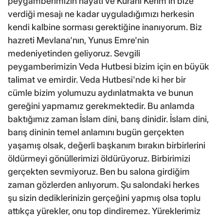
peygamberimizin hayatı ve Kuranı Kerim'in bize
verdiği mesajı ne kadar uyguladığımızı herkesin
kendi kalbine sorması gerektiğine inanıyorum. Biz
hazreti Mevlana'nın, Yunus Emre'nin
medeniyetinden geliyoruz. Sevgili
peygamberimizin Veda Hutbesi bizim için en büyük
talimat ve emirdir. Veda Hutbesi'nde ki her bir
cümle bizim yolumuzu aydınlatmakta ve bunun
gereğini yapmamız gerekmektedir. Bu anlamda
baktığımız zaman İslam dini, barış dinidir. İslam dini,
barış dininin temel anlamını bugün gerçekten
yaşamış olsak, değerli başkanım bırakın birbirlerini
öldürmeyi gönüllerimizi öldürüyoruz. Birbirimizi
gerçekten sevmiyoruz. Ben bu salona girdiğim
zaman gözlerden anlıyorum. Şu salondaki herkes
şu sizin dediklerinizin gerçeğini yapmış olsa toplu
attıkça yürekler, onu top dindiremez. Yüreklerimiz