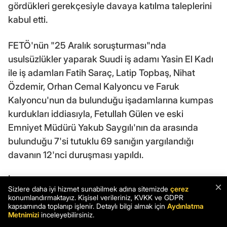
gördükleri gerekçesiyle davaya katılma taleplerini
kabul etti.
FETÖ'nün "25 Aralık soruşturması"nda
usulsüzlükler yaparak Suudi iş adamı Yasin El Kadı
ile iş adamları Fatih Saraç, Latip Topbaş, Nihat
Özdemir, Orhan Cemal Kalyoncu ve Faruk
Kalyoncu'nun da bulunduğu işadamlarına kumpas
kurdukları iddiasıyla, Fetullah Gülen ve eski
Emniyet Müdürü Yakub Saygılı'nın da arasında
bulunduğu 7'si tutuklu 69 sanığın yargılandığı
davanın 12'nci duruşması yapıldı.
İstanbul 13. Ağır Ceza Mahkemesi'ndeki
×
Sizlere daha iyi hizmet sunabilmek adına sitemizde
çerez
duruşmaya, tutuklu sanıklar eski emniyet müdürleri
konumlandırmaktayız. Kişisel verileriniz, KVKK ve GDPR
kapsamında toplanıp işlenir. Detaylı bilgi almak için
Aydınlatma
Yakub Saygılı ile Kazım Aksoy, İbrahim Şener, Arif
Metnimizi
inceleyebilirsiniz.
İbiş, Mehmet Habip Kunt, Mehmet Fatih Yiğit,