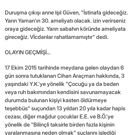
Duruşma çıkışı anne Işıl Güven, "İstinafa gideceğiz.
Yarın Yaman'ın 30. ameliyatı olacak. izin verirseniz
oraya gideceğiz. Yarın sabahın köründe ameliyata
gireceğiz. Vİcdanlar rahatlamamıştır" dedi.
OLAYIN GEÇMİŞİ...
17 Ekim 2015 tarihinde meydana gelen olaydan 6
gün sonra tutuklanan Cihan Araçman hakkında, 3
yaşındaki Y.K.'ye yönelik "Çocuğu ya da beden
veya ruh bakımından kendisini savunamayacak
durumda bulunan kişiyi kasten öldürmeye
teşebbüs" suçundan 13 yıldan 20 yıla kadar hapis
cezası, diğer mağdur çocuklar E.E. ve B.Ö.'ye
yönelik de "Bilinçli taksirle birden fazla kişinin
yaralanmasına neden olmak" suçlarını işlediği