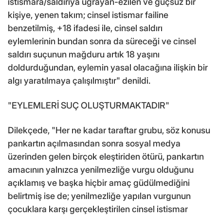
istismara/saldırıya uğrayan-ezilen ve güçsüz bir
kişiye, yenen takım; cinsel istismar failine
benzetilmiş, +18 ifadesi ile, cinsel saldırı
eylemlerinin bundan sonra da süreceği ve cinsel
saldırı suçunun mağduru artık 18 yaşını
doldurduğundan, eylemin yasal olacağına ilişkin bir
algı yaratılmaya çalışılmıştır" denildi.
"EYLEMLERİ SUÇ OLUŞTURMAKTADIR"
Dilekçede, "Her ne kadar taraftar grubu, söz konusu
pankartın açılmasından sonra sosyal medya
üzerinden gelen birçok eleştiriden ötürü, pankartın
amacının yalnızca yenilmezliğe vurgu olduğunu
açıklamış ve başka hiçbir amaç güdülmediğini
belirtmiş ise de; yenilmezliğe yapılan vurgunun
çocuklara karşı gerçekleştirilen cinsel istismar