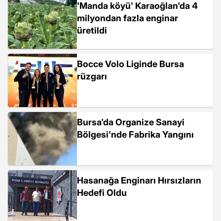
'Manda köyü' Karaoğlan'da 4
milyondan fazla enginar
üretildi
Bocce Volo Liginde Bursa
rüzgarı
Bursa'da Organize Sanayi
Bölgesi'nde Fabrika Yangını
Hasanağa Enginarı Hırsızların
Hedefi Oldu