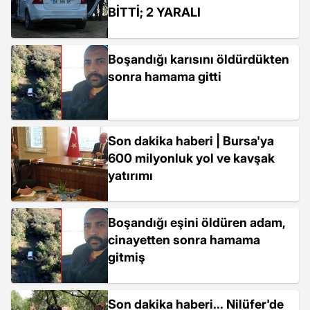
BİTTİ; 2 YARALI
Boşandığı karısını öldürdükten
sonra hamama gitti
Son dakika haberi | Bursa'ya
600 milyonluk yol ve kavşak
yatırımı
Boşandığı eşini öldüren adam,
cinayetten sonra hamama
gitmiş
Son dakika haberi... Nilüfer'de