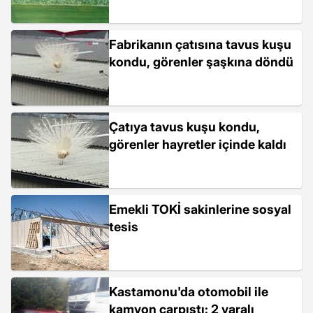
Fabrikanın çatısına tavus kuşu
kondu, görenler şaşkına döndü
Çatıya tavus kuşu kondu,
görenler hayretler içinde kaldı
Emekli TOKİ sakinlerine sosyal
tesis
Kastamonu'da otomobil ile
kamyon çarpıştı: 2 yaralı