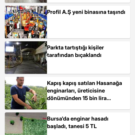
Profil A.Ş yeni binasına taşındı
Parkta tartıştığı kişiler
tarafından bıçaklandı
Kapış kapış satılan Hasanağa
enginarları, üreticisine
dönümünden 15 bin lira
kazandırıyor
Bursa'da enginar hasadı
başladı, tanesi 5 TL