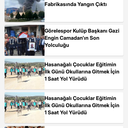
Fabrikasında Yangın Çıktı
Görelespor Kulüp Başkanı Gazi
Engin Camadan'ın Son
Yolculuğu
Hasanağalı Çocuklar Eğitimin
İlk Günü Okullarına Gitmek İçin
1 Saat Yol Yürüdü
Hasanağalı Çocuklar Eğitimin
İlk Günü Okullarına Gitmek İçin
1 Saat Yol Yürüdü