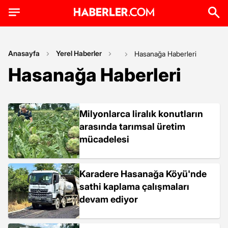
Anasayfa
Yerel Haberler
Hasanağa Haberleri
Hasanağa Haberleri
Milyonlarca liralık konutların
arasında tarımsal üretim
mücadelesi
Karadere Hasanağa Köyü'nde
sathi kaplama çalışmaları
devam ediyor