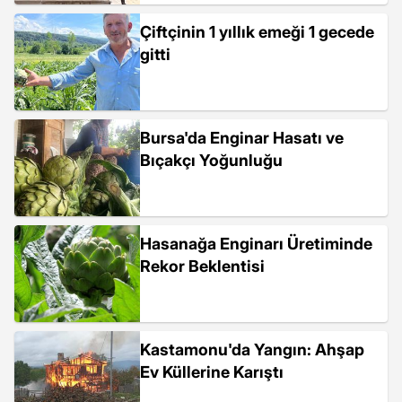
Çiftçinin 1 yıllık emeği 1 gecede
gitti
Bursa'da Enginar Hasatı ve
Bıçakçı Yoğunluğu
Hasanağa Enginarı Üretiminde
Rekor Beklentisi
Kastamonu'da Yangın: Ahşap
Ev Küllerine Karıştı