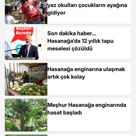
yaz okulları çocukların ayağına
gidiyor
Son dakika haber...
Hasanağa'da 12 yıllık tapu
meselesi çözüldü
Hasanağa enginarına ulaşmak
artık çok kolay
Meşhur Hasanağa enginarında
hasat başladı