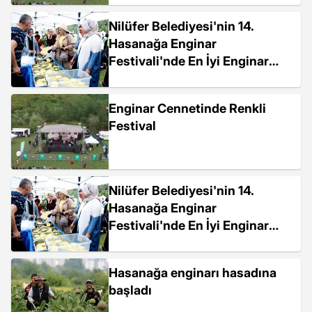
Nilüfer Belediyesi'nin 14.
Hasanağa Enginar
Festivali'nde En İyi Enginar
Yetiştiricileri ve Enginarlı
Lezzetler Yarıştı
Enginar Cennetinde Renkli
Festival
Nilüfer Belediyesi'nin 14.
Hasanağa Enginar
Festivali'nde En İyi Enginar
Yetiştiricileri ve Enginarlı
Lezzetler Yarıştı
Hasanağa enginarı hasadına
başladı