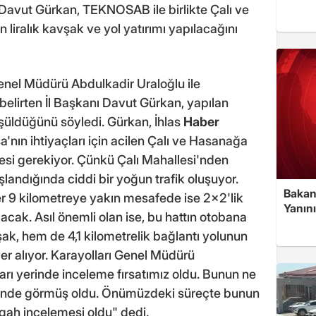
Davut Gürkan, TEKNOSAB ile birlikte Çalı ve
liralık kavşak ve yol yatırımı yapılacağını
Genel Müdürü Abdulkadir Uraloğlu ile
belirten İl Başkanı Davut Gürkan, yapılan
rüşüldüğünü söyledi. Gürkan, İhlas
Haber
'nın ihtiyaçları için acilen Çalı ve Hasanağa
esi gerekiyor. Çünkü Çalı Mahallesi'nden
andığında ciddi bir yoğun trafik oluşuyor.
Bakan
r 9 kilometreye yakın mesafede ise 2x2'lik
Yanın
acak. Asıl önemli olan ise, bu hattın otobana
ak, hem de 4,1 kilometrelik bağlantı yolunun
er alıyor. Karayolları Genel Müdürü
arı yerinde inceleme fırsatımız oldu. Bunun ne
erinde görmüş oldu. Önümüzdeki süreçte bunun
ergah incelemesi oldu" dedi.