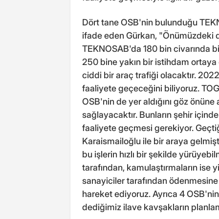
Dört tane OSB'nin bulunduğu TEKNO
ifade eden Gürkan, "Önümüzdeki d
TEKNOSAB'da 180 bin civarında bir 
250 bine yakın bir istihdam ortaya 
ciddi bir araç trafiği olacaktır. 202
faaliyete geçeceğini biliyoruz. TOG
OSB'nin de yer aldığını göz önüne 
sağlayacaktır. Bunların şehir için
faaliyete geçmesi gerekiyor. Geçti
Karaismailoğlu ile bir araya gelmiş
bu işlerin hızlı bir şekilde yürüyeb
tarafından, kamulaştırmaların ise y
sanayiciler tarafından ödenmesine ka
hareket ediyoruz. Ayrıca 4 OSB'nin 
dediğimiz ilave kavşakların planla