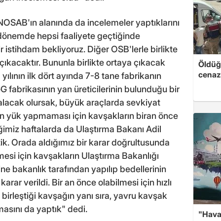
SAB'ın alanında da incelemeler yaptıklarını
önemde hepsi faaliyete geçtiğinde
istihdam bekliyoruz. Diğer OSB'lerle birlikte
çıkacaktır. Bununla birlikte ortaya çıkacak
Öldüğü
cenaz
2 yılının ilk dört ayında 7-8 tane fabrikanın
G fabrikasının yan üreticilerinin bulunduğu bir
alacak olursak, büyük araçlarda sevkiyat
den yük yapmaması için kavşakların biran önce
ğimiz haftalarda da Ulaştırma Bakanı Adil
tik. Orada aldığımız bir karar doğrultusunda
ilmesi için kavşakların Ulaştırma Bakanlığı
ine bakanlık tarafından yapılıp bedellerinin
rar verildi. Bir an önce olabilmesi için hızlı
birleştiği kavşağın yanı sıra, yavru kavşak
masını da yaptık" dedi.
"Hava