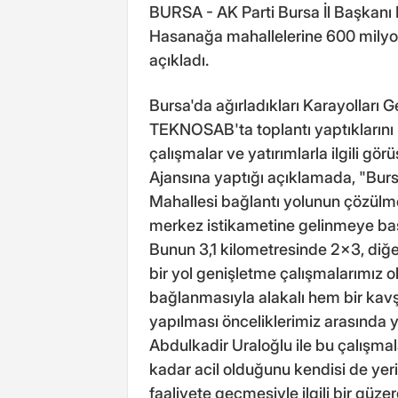
BURSA - AK Parti Bursa İl Başkanı 
Hasanağa mahallelerine 600 milyon 
açıkladı.
Bursa'da ağırladıkları Karayolları 
TEKNOSAB'ta toplantı yaptıklarını 
çalışmalar ve yatırımlarla ilgili gö
Ajansına yaptığı açıklamada, "Bursa
Mahallesi bağlantı yolunun çözülm
merkez istikametine gelinmeye başl
Bunun 3,1 kilometresinde 2x3, diğe
bir yol genişletme çalışmalarımız ol
bağlanmasıyla alakalı hem bir kavş
yapılması önceliklerimiz arasında y
Abdulkadir Uraloğlu ile bu çalışmal
kadar acil olduğunu kendisi de y
faaliyete geçmesiyle ilgili bir güz