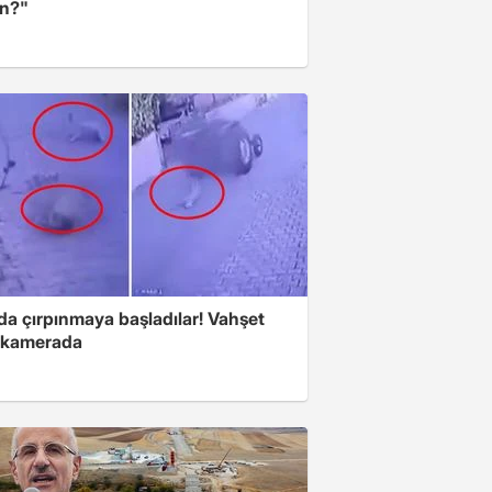
n?"
da çırpınmaya başladılar! Vahşet
ı kamerada