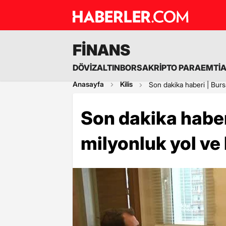
FİNANS
DÖVİZ
ALTIN
BORSA
KRİPTO PARA
EMTİ
Anasayfa
Kilis
Son dakika haberi | Burs
Son dakika haber
milyonluk yol ve