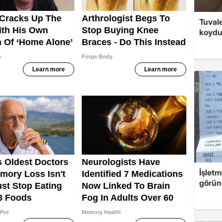
Tuvale
koyd
İşletm
görün