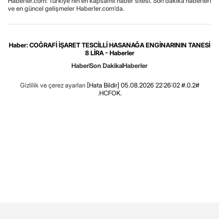
Haberler.com: Türkiye’nin en kapsamlı haber sitesi. Son dakika haberleri
ve en güncel gelişmeler Haberler.com’da.
Haber: COĞRAFİ İŞARET TESCİLLİ HASANAĞA ENGİNARININ TANESİ
8 LİRA - Haberler
Haber
Son Dakika
Haberler
Gizlilik ve çerez ayarları
[Hata Bildir]
05.08.2026 22:26:02 #.0.2#
.HCFOK.