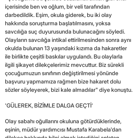
içerisinde ben ve oğlum, bir veli tarafından
darbedildik. Eşim, okula giderek, bu iki olay
hakkında soruşturma başlatılmasını, yoksa
savcılığa suç duyurusunda bulunacağını söyledi.
Olayların savcılığa intikal ettirilmesinden sonra aynı
okulda bulunan 13 yaşındaki kızıma da hakaretler
ile birlikte çeşitli baskılar uygulandı. Bu olaylarla
ilgili şikayet dilekçelerimiz mevcuttur. Biz sürekli
çocuğumuzun sınıfının değiştirilmesi yönünde
başvuru yapmamıza rağmen bize hakaret dolu
sözler söyleyerek, bizi kale almadılar" diye konuştu.
'GÜLEREK, BİZİMLE DALGA GEÇTİ'
Olay sabahı oğullarını okuluna götürdüklerinde,
eşinin, müdür yardımcısı Mustafa Karabela'dan
dilekçe hakkında bilgi almak istediğini anlatan