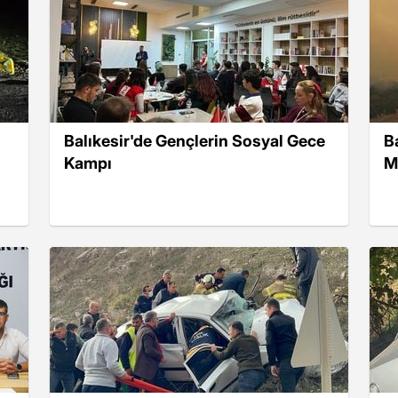
Balıkesir'de Gençlerin Sosyal Gece
B
Kampı
M