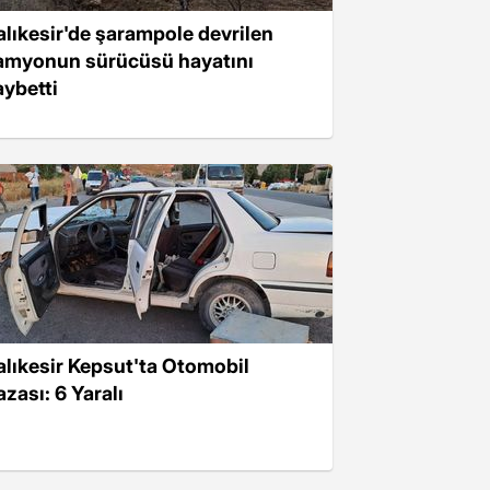
alıkesir'de şarampole devrilen
amyonun sürücüsü hayatını
aybetti
alıkesir Kepsut'ta Otomobil
azası: 6 Yaralı