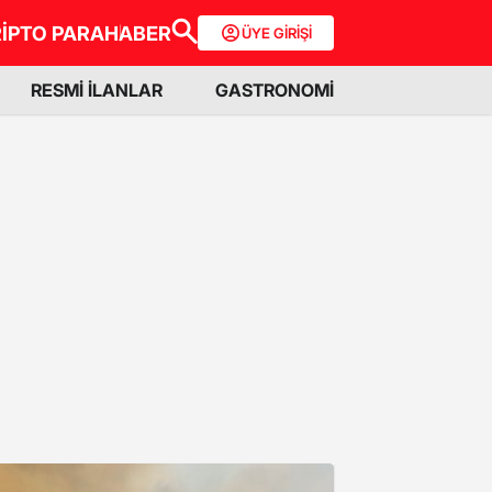
İPTO PARA
HABER
ÜYE GİRİŞİ
RESMİ İLANLAR
GASTRONOMİ