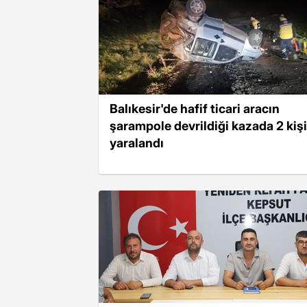
Balıkesir'de hafif ticari aracın
şarampole devrildiği kazada 2 kişi
yaralandı