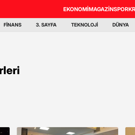
EKONOMİ
MAGAZİN
SPOR
KR
FİNANS
3. SAYFA
TEKNOLOJİ
DÜNYA
leri