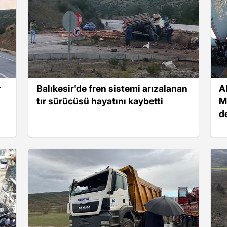
r
Balıkesir'de fren sistemi arızalanan
A
tır sürücüsü hayatını kaybetti
M
d