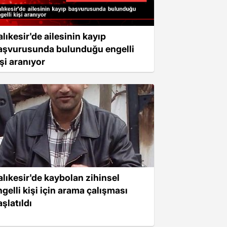
alıkesir'de ailesinin kayıp
aşvurusunda bulunduğu engelli
işi aranıyor
alıkesir'de kaybolan zihinsel
ngelli kişi için arama çalışması
şlatıldı