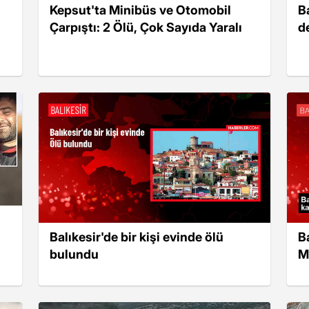
Kepsut'ta Minibüs ve Otomobil
B
Çarpıştı: 2 Ölü, Çok Sayıda Yaralı
de
Ba
Balıkesir'de bir kişi evinde ölü
Ma
bulundu