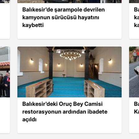
Balıkesir'de şarampole devrilen
B
kamyonun sürücüsü hayatını
k
kaybetti
k
Balıkesir'deki Oruç Bey Camisi
B
restorasyonun ardından ibadete
K
açıldı