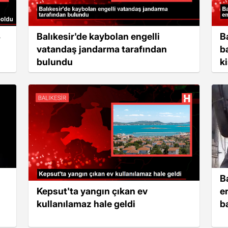
4
Balıkesir'de kaybolan engelli
B
vatandaş jandarma tarafından
b
bulundu
k
B
Kepsut'ta yangın çıkan ev
e
kullanılamaz hale geldi
ba