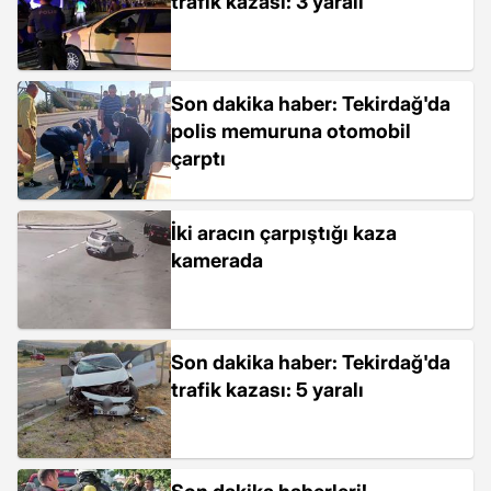
trafik kazası: 3 yaralı
Son dakika haber: Tekirdağ'da
polis memuruna otomobil
çarptı
İki aracın çarpıştığı kaza
kamerada
Son dakika haber: Tekirdağ'da
trafik kazası: 5 yaralı