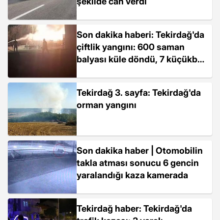
şekilde can verdi
Son dakika haberi: Tekirdağ'da
çiftlik yangını: 600 saman
balyası küle döndü, 7 küçükbaş
hayvan telef oldu
Tekirdağ 3. sayfa: Tekirdağ'da
orman yangını
Son dakika haber | Otomobilin
takla atması sonucu 6 gencin
yaralandığı kaza kamerada
Tekirdağ haber: Tekirdağ'da