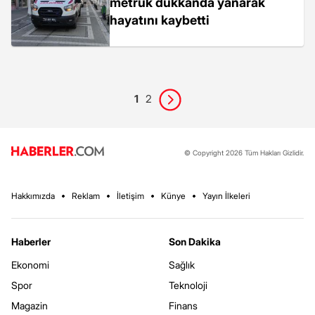
metruk dükkanda yanarak
hayatını kaybetti
1
2
© Copyright 2026 Tüm Hakları Gizlidir.
Hakkımızda
Reklam
İletişim
Künye
Yayın İlkeleri
Haberler
Son Dakika
Ekonomi
Sağlık
Spor
Teknoloji
Magazin
Finans