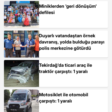
Miniklerden 'geri dönüşüm'
defilesi
Duyarlı vatandaştan örnek
davranış, yolda bulduğu parayı
polis merkezine götürdü
Tekirdağ'da ticari araç ile
traktör çarpıştı: 1 yaralı
Motosiklet ile otomobil
çarpıştı: 1 yaralı