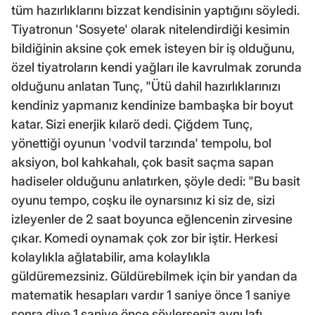
tüm hazırlıklarını bizzat kendisinin yaptığını söyledi.
Tiyatronun 'Sosyete' olarak nitelendirdiği kesimin
bildiğinin aksine çok emek isteyen bir iş olduğunu,
özel tiyatroların kendi yağları ile kavrulmak zorunda
olduğunu anlatan Tunç, "Ütü dahil hazırlıklarınızı
kendiniz yapmanız kendinize bambaşka bir boyut
katar. Sizi enerjik kılarö dedi. Çiğdem Tunç,
yönettiği oyunun 'vodvil tarzında' tempolu, bol
aksiyon, bol kahkahalı, çok basit saçma sapan
hadiseler olduğunu anlatırken, şöyle dedi: "Bu basit
oyunu tempo, coşku ile oynarsınız ki siz de, sizi
izleyenler de 2 saat boyunca eğlencenin zirvesine
çıkar. Komedi oynamak çok zor bir iştir. Herkesi
kolaylıkla ağlatabilir, ama kolaylıkla
güldüremezsiniz. Güldürebilmek için bir yandan da
matematik hesapları vardır 1 saniye önce 1 saniye
sonra diye 1 saniye önce söylerseniz aynı lafı