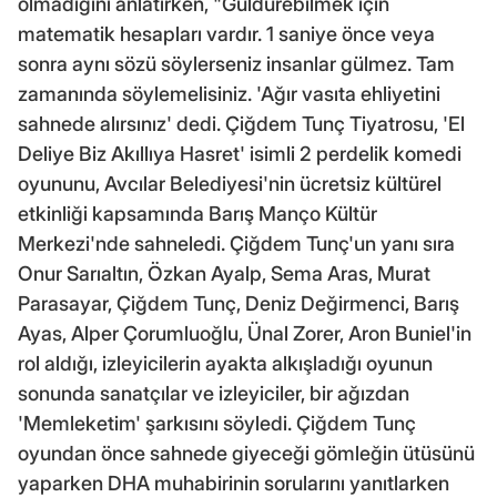
olmadığını anlatırken, "Güldürebilmek için
matematik hesapları vardır. 1 saniye önce veya
sonra aynı sözü söylerseniz insanlar gülmez. Tam
zamanında söylemelisiniz. 'Ağır vasıta ehliyetini
sahnede alırsınız' dedi. Çiğdem Tunç Tiyatrosu, 'El
Deliye Biz Akıllıya Hasret' isimli 2 perdelik komedi
oyununu, Avcılar Belediyesi'nin ücretsiz kültürel
etkinliği kapsamında Barış Manço Kültür
Merkezi'nde sahneledi. Çiğdem Tunç'un yanı sıra
Onur Sarıaltın, Özkan Ayalp, Sema Aras, Murat
Parasayar, Çiğdem Tunç, Deniz Değirmenci, Barış
Ayas, Alper Çorumluoğlu, Ünal Zorer, Aron Buniel'in
rol aldığı, izleyicilerin ayakta alkışladığı oyunun
sonunda sanatçılar ve izleyiciler, bir ağızdan
'Memleketim' şarkısını söyledi. Çiğdem Tunç
oyundan önce sahnede giyeceği gömleğin ütüsünü
yaparken DHA muhabirinin sorularını yanıtlarken