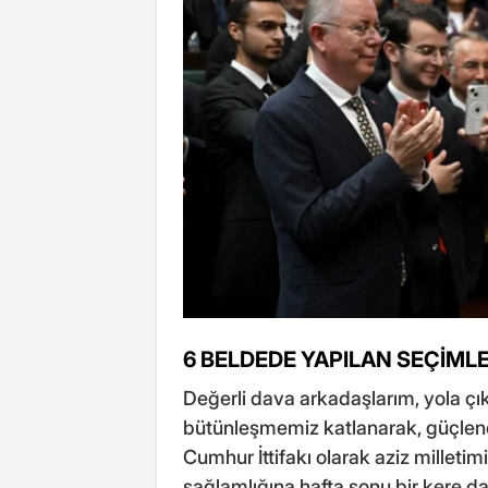
6 BELDEDE YAPILAN SEÇİML
Değerli dava arkadaşlarım, yola çık
bütünleşmemiz katlanarak, güçlen
Cumhur İttifakı olarak aziz milleti
sağlamlığına hafta sonu bir kere da