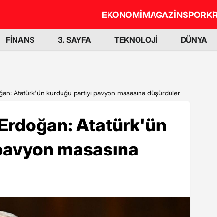
EKONOMİ
MAGAZİN
SPOR
KR
FİNANS
3. SAYFA
TEKNOLOJİ
DÜNYA
n: Atatürk'ün kurduğu partiyi pavyon masasına düşürdüler
rdoğan: Atatürk'ün
 pavyon masasına