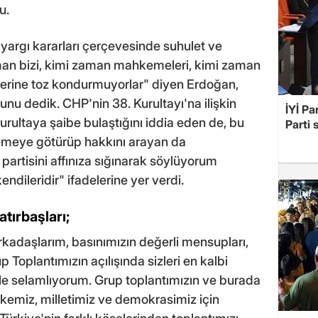
du.
 yargı kararları çerçevesinde suhulet ve
man bizi, kimi zaman mahkemeleri, kimi zaman
erine toz kondurmuyorlar" diyen Erdoğan,
unu dedik. CHP'nin 38. Kurultayı'na ilişkin
İYİ Pa
urultaya şaibe bulaştığını iddia eden de, bu
Parti 
hkemeye götürüp hakkını arayan da
 partisini affınıza sığınarak söylüyorum
dileridir" ifadelerine yer verdi.
tırbaşları;
 arkadaşlarım, basınımızın değerli mensupları,
p Toplantımızın açılışında sizleri en kalbi
e selamlıyorum. Grup toplantımızın ve burada
kemiz, milletimiz ve demokrasimiz için