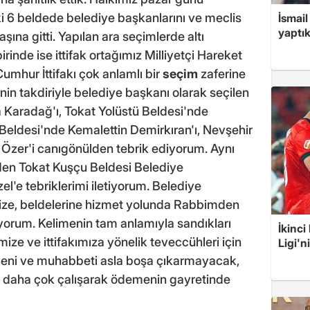
 6 beldede belediye başkanlarını ve meclis
İsmail
yaptık
şına gitti. Yapılan ara seçimlerde altı
inde ise ittifak ortağımız Milliyetçi Hareket
 Cumhur İttifakı çok anlamlı bir
seçim
zaferine
inin takdiriyle belediye başkanı olarak seçilen
 Karadağ'ı, Tokat Yolüstü Beldesi'nde
Beldesi'nde Kemalettin Demirkıran'ı, Nevşehir
zer'i canıgönülden tebrik ediyorum. Aynı
'nden Tokat Kuşçu Beldesi Belediye
l'e tebriklerimi iletiyorum. Belediye
ize, beldelerine hizmet yolunda Rabbimden
yorum. Kelimenin tam anlamıyla sandıkları
İkinci
ize ve ittifakımıza yönelik teveccühleri için
Ligi'n
veni ve muhabbeti asla boşa çıkarmayacak,
u daha çok çalışarak ödemenin gayretinde