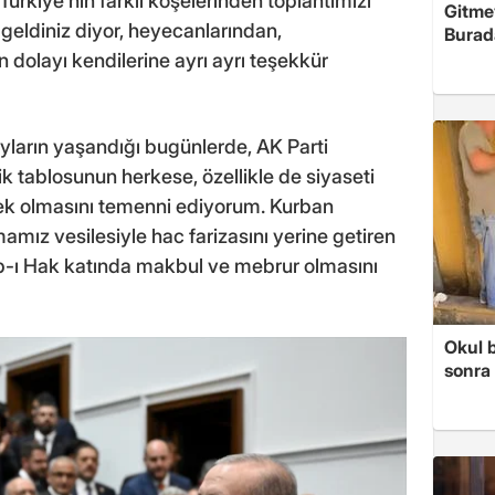
 Türkiye'nin farklı köşelerinden toplantımızı
Gitme
 geldiniz diyor, heyecanlarından,
Burad
 dolayı kendilerine ayrı ayrı teşekkür
yların yaşandığı bugünlerde, AK Parti
 tablosunun herkese, özellikle de siyaseti
nek olmasını temenni ediyorum. Kurban
mız vesilesiyle hac farizasını yerine getiren
ab-ı Hak katında makbul ve mebrur olmasını
Okul 
sonra 