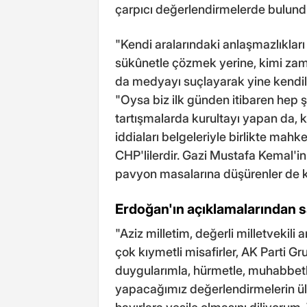
çarpıcı değerlendirmelerde bulun
"Kendi aralarındaki anlaşmazlıkları
sükûnetle çözmek yerine, kimi za
da medyayı suçlayarak yine kendil
"Oysa biz ilk günden itibaren hep ş
tartışmalarda kurultayı yapan da, k
iddiaları belgeleriyle birlikte ma
CHP'lilerdir. Gazi Mustafa Kemal'in
pavyon masalarına düşürenler de ken
Erdoğan'ın açıklamalarından sa
"Aziz milletim, değerli milletvekili
çok kıymetli misafirler, AK Parti Gru
duygularımla, hürmetle, muhabbetl
yapacağımız değerlendirmelerin ül