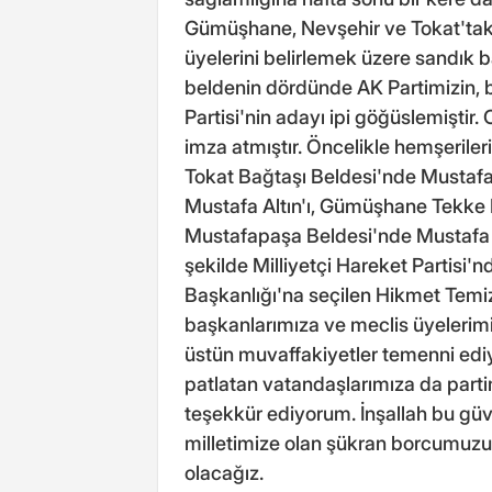
Gümüşhane, Nevşehir ve Tokat'taki
üyelerini belirlemek üzere sandık ba
beldenin dördünde AK Partimizin, bir
Partisi'nin adayı ipi göğüslemiştir.
imza atmıştır. Öncelikle hemşeriler
Tokat Bağtaşı Beldesi'nde Mustafa
Mustafa Altın'ı, Gümüşhane Tekke 
Mustafapaşa Beldesi'nde Mustafa Ö
şekilde Milliyetçi Hareket Partisi
Başkanlığı'na seçilen Hikmet Temize
başkanlarımıza ve meclis üyelerim
üstün muvaffakiyetler temenni edi
patlatan vatandaşlarımıza da partim
teşekkür ediyorum. İnşallah bu gü
milletimize olan şükran borcumuz
olacağız.