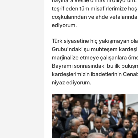
hayırlara vesile olmasını diliyorum.
teşrif eden tüm misafirlerimize hoş
coşkularından ve ahde vefalarından
ediyorum.
Türk siyasetine hiç yakışmayan ola
Grubu'ndaki şu muhteşem kardeşlik
marjinalize etmeye çalışanlara ör
Bayramı sonrasındaki bu ilk buluşma
kardeşlerimizin ibadetlerinin Cen
niyaz ediyorum.