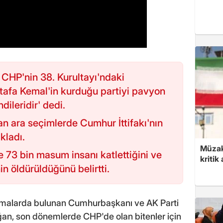
HP'nin 38. Kurultayı'ndaki
stafa Kemal'in kurduğu partiyi pavyon
ileridir' dedi.
n ara seçimlerde Cumhur İttifakı'nın
kladı.
Müzak
e 73 bin masum insanı katlettiğini ve
kritik
n öldürüldüğünü belirtti.
klamalarda bulunan Cumhurbaşkanı ve AK Parti
n, son dönemlerde CHP'de olan bitenler için