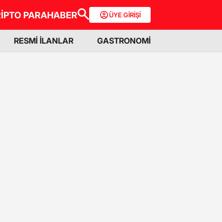
İPTO PARA
HABER
ÜYE GİRİŞİ
RESMİ İLANLAR
GASTRONOMİ