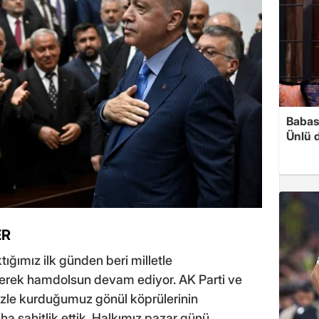
Babası
Ünlü 
ER
tığımız ilk günden beri milletle
erek hamdolsun devam ediyor. AK Parti ve
mizle kurduğumuz gönül köprülerinin
ha şahitlik ettik. Halkımız pazar günü