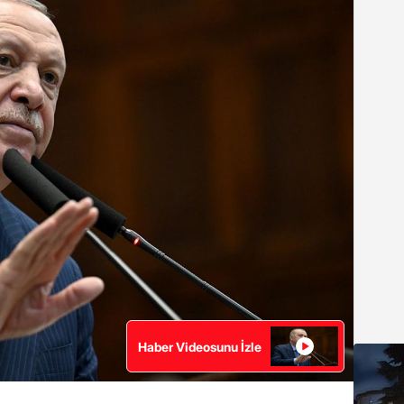
Haber Videosunu İzle