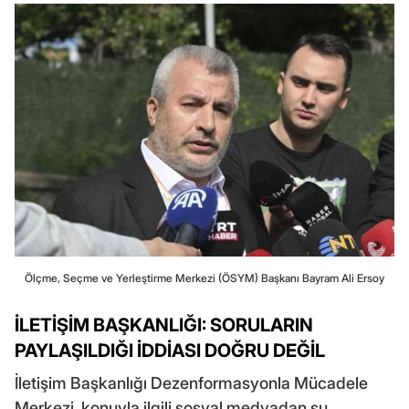
Ölçme, Seçme ve Yerleştirme Merkezi (ÖSYM) Başkanı Bayram Ali Ersoy
İLETİŞİM BAŞKANLIĞI: SORULARIN
PAYLAŞILDIĞI İDDİASI DOĞRU DEĞİL
İletişim Başkanlığı Dezenformasyonla Mücadele
Merkezi, konuyla ilgili sosyal medyadan şu