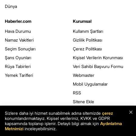
Dünya
Haberler.com
Kurumsal
Hava Durumu
Kullanım Şartları
Namaz Vakitleri
Gizlilik Politikası
Seçim Sonuçları
Çerez Politikası
Şans Oyunları
Kişisel Verilerin Korunması
Rüya Tabirleri
Veri Sahibi Başvuru Formu
Yemek Tarifleri
Webmaster
Mobil Uygulamalar
RSS
Sitene Ekle
×
Sizlere daha iyi hizmet sunabilmek adına sitemizde
çerez
konumlandırmaktayız. Kişisel verileriniz, KVKK ve GDPR
BİZİ TAKİP EDİN
kapsamında toplanıp işlenir. Detaylı bilgi almak için
Aydınlatma
Metnimizi
inceleyebilirsiniz.