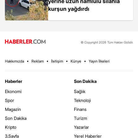
yerine uzun namlulu silahla
kurşun yağdırdı
© Copyright 2026 Tüm Hakları Gizlidir.
Hakkımızda
Reklam
İletişim
Künye
Yayın İlkeleri
Haberler
Son Dakika
Ekonomi
Sağlık
Spor
Teknoloji
Magazin
Finans
Son Dakika
Turizm
Kripto
Yazarlar
3.Sayfa
Yerel Haberler