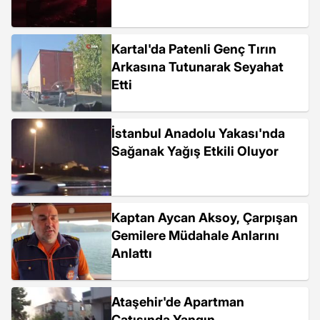
Kartal'da Patenli Genç Tırın
Arkasına Tutunarak Seyahat
Etti
İstanbul Anadolu Yakası'nda
Sağanak Yağış Etkili Oluyor
Kaptan Aycan Aksoy, Çarpışan
Gemilere Müdahale Anlarını
Anlattı
Ataşehir'de Apartman
Çatısında Yangın