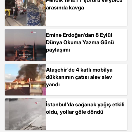
Pendik'te İETT şoförü ve yolcu
arasında kavga
Emine Erdoğan'dan 8 Eylül
Dünya Okuma Yazma Günü
paylaşımı
Ataşehir'de 4 katlı mobilya
dükkanının çatısı alev alev
yandı
İstanbul'da sağanak yağış etkili
oldu, yollar göle döndü