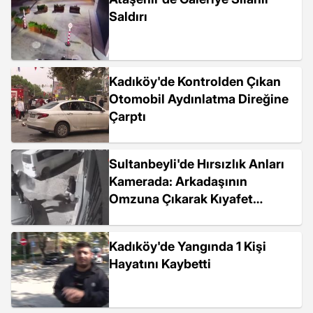
Saldırı
Kadıköy'de Kontrolden Çıkan
Otomobil Aydınlatma Direğine
Çarptı
Sultanbeyli'de Hırsızlık Anları
Kamerada: Arkadaşının
Omzuna Çıkarak Kıyafet
Çaldılar
Kadıköy'de Yangında 1 Kişi
Hayatını Kaybetti