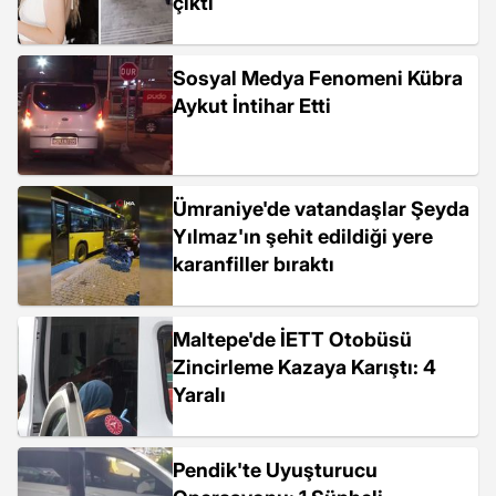
çıktı
Sosyal Medya Fenomeni Kübra
Aykut İntihar Etti
Ümraniye'de vatandaşlar Şeyda
Yılmaz'ın şehit edildiği yere
karanfiller bıraktı
Maltepe'de İETT Otobüsü
Zincirleme Kazaya Karıştı: 4
Yaralı
Pendik'te Uyuşturucu