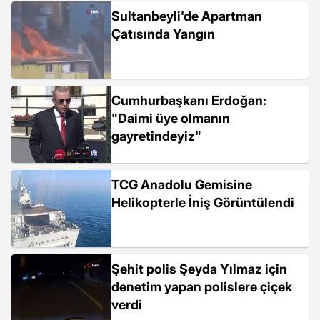
Sultanbeyli'de Apartman
Çatısında Yangın
Cumhurbaşkanı Erdoğan:
"Daimi üye olmanın
gayretindeyiz"
TCG Anadolu Gemisine
Helikopterle İniş Görüntülendi
Şehit polis Şeyda Yılmaz için
denetim yapan polislere çiçek
verdi