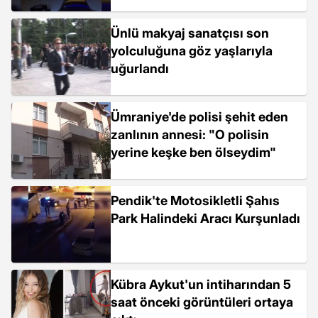
Ünlü makyaj sanatçısı son
yolculuğuna göz yaşlarıyla
uğurlandı
Ümraniye'de polisi şehit eden
zanlının annesi: "O polisin
yerine keşke ben ölseydim"
Pendik'te Motosikletli Şahıs
Park Halindeki Aracı Kurşunladı
Kübra Aykut'un intiharından 5
saat önceki görüntüleri ortaya