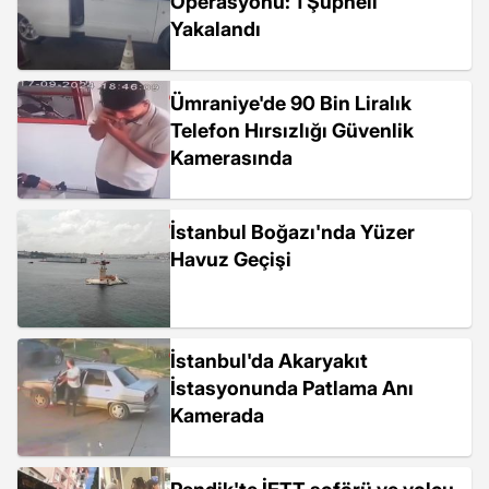
Operasyonu: 1 Şüpheli
Yakalandı
Ümraniye'de 90 Bin Liralık
Telefon Hırsızlığı Güvenlik
Kamerasında
İstanbul Boğazı'nda Yüzer
Havuz Geçişi
İstanbul'da Akaryakıt
İstasyonunda Patlama Anı
Kamerada