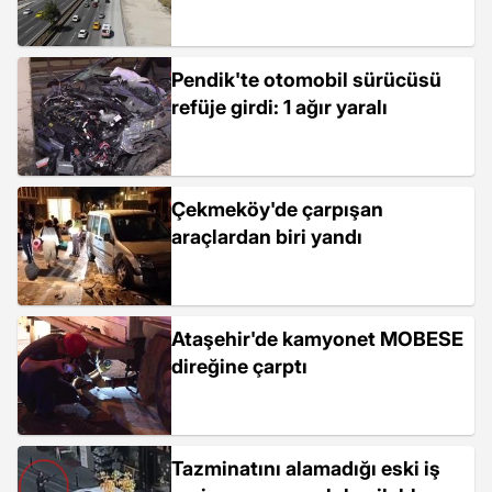
Pendik'te otomobil sürücüsü
refüje girdi: 1 ağır yaralı
Çekmeköy'de çarpışan
araçlardan biri yandı
Ataşehir'de kamyonet MOBESE
direğine çarptı
Tazminatını alamadığı eski iş