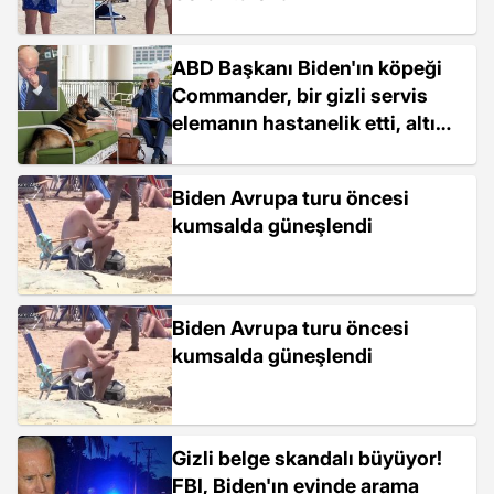
ABD Başkanı Biden'ın köpeği
Commander, bir gizli servis
elemanın hastanelik etti, altı
kişiyi daha ısırdı
Biden Avrupa turu öncesi
kumsalda güneşlendi
Biden Avrupa turu öncesi
kumsalda güneşlendi
Gizli belge skandalı büyüyor!
FBI, Biden'ın evinde arama