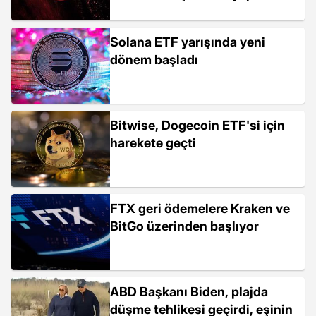
Solana ETF yarışında yeni
dönem başladı
Bitwise, Dogecoin ETF'si için
harekete geçti
FTX geri ödemelere Kraken ve
BitGo üzerinden başlıyor
ABD Başkanı Biden, plajda
düşme tehlikesi geçirdi, eşinin