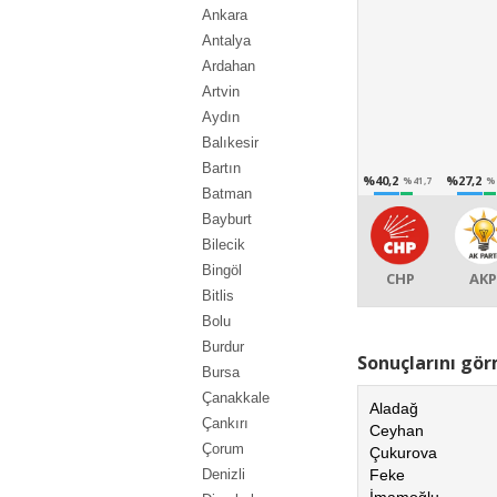
Ankara
Antalya
Ardahan
Artvin
Aydın
Balıkesir
Bartın
%40,2
%27,2
%41,7
%
Batman
Bayburt
Bilecik
Bingöl
CHP
AKP
Bitlis
Bolu
Burdur
Sonuçlarını görm
Bursa
Çanakkale
Aladağ
Çankırı
Ceyhan
Çorum
Çukurova
Feke
Denizli
İmamoğlu