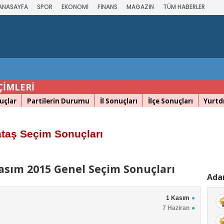
ANASAYFA
SPOR
EKONOMİ
FİNANS
MAGAZİN
TÜM HABERLER
ÇİMLERİ
uçlar
Partilerin Durumu
İl Sonuçları
İlçe Sonuçları
Yurtdı
taş Seçim Sonuçları
asım 2015 Genel Seçim Sonuçları
Adan
1 Kasım
7 Haziran