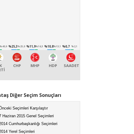
%25,3
%11,9
%10,8
%0,7
%40,9
%25,0
%16,3
%13,1
%2,1
K
CHP
MHP
HDP
SAADET
RTİ
taş Diğer Seçim Sonuçları
Önceki Seçimleri Karşılaştır
7 Haziran 2015 Genel Seçimleri
2014 Cumhurbaşkanlığı Seçimleri
2014 Yerel Seçimleri