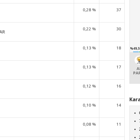
0,28 %
37
0,22 %
30
AR
0,13 %
18
%49,5
0,13 %
17
A
PA
0,12 %
16
Kara
0,10 %
14
0,08 %
11