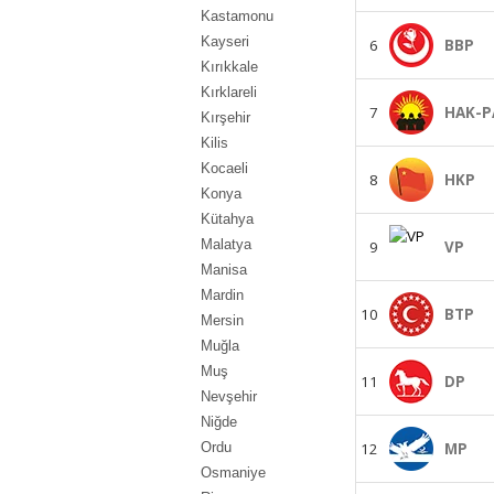
Kastamonu
Kayseri
6
BBP
Kırıkkale
Kırklareli
7
HAK-P
Kırşehir
Kilis
Kocaeli
8
HKP
Konya
Kütahya
Malatya
9
VP
Manisa
Mardin
10
BTP
Mersin
Muğla
Muş
11
DP
Nevşehir
Niğde
12
MP
Ordu
Osmaniye