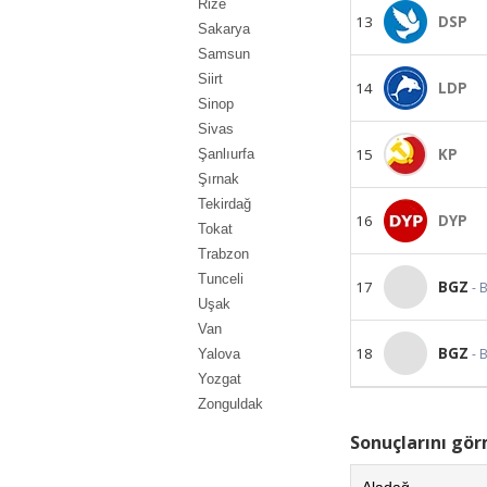
Rize
13
DSP
Sakarya
Samsun
Siirt
14
LDP
Sinop
Sivas
15
KP
Şanlıurfa
Şırnak
Tekirdağ
16
DYP
Tokat
Trabzon
Tunceli
17
BGZ
- 
Uşak
Van
18
BGZ
- 
Yalova
Yozgat
Zonguldak
Sonuçlarını görm
Aladağ