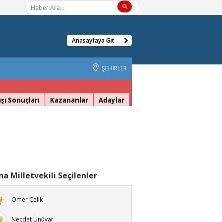
Anasayfaya Git
ŞEHİRLER
şı Sonuçları
Kazananlar
Adaylar
a Milletvekili Seçilenler
Ömer Çelik
Necdet Ünüvar