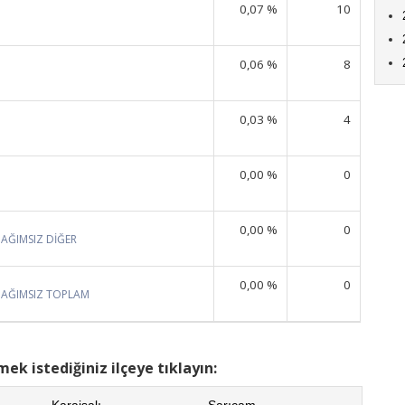
0,07 %
10
0,06 %
8
0,03 %
4
0,00 %
0
0,00 %
0
BAĞIMSIZ DİĞER
0,00 %
0
BAĞIMSIZ TOPLAM
ek istediğiniz ilçeye tıklayın:
Karaisalı
Sarıçam