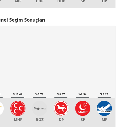
P
AKP
BBP
HDP
SP
DP
nel Seçim Sonuçları
5
%18.44
%0.75
%0.37
%0.34
%0.17
MHP
BGZ
DP
SP
MP