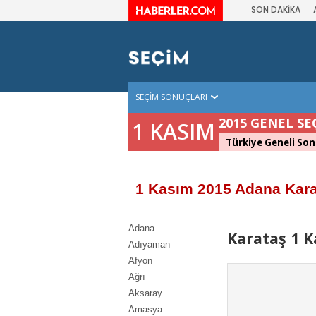
SON DAKİKA
SEÇİM SONUÇLARI
2015 GENEL SE
1 KASIM
Türkiye Geneli Son
1 Kasım 2015 Adana Kara
Adana
Karataş 1 K
Adıyaman
Afyon
Ağrı
Aksaray
Amasya