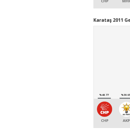
CHP
MH
Karataş 2011 Ge
%48.77
%30.6
CHP
AKP