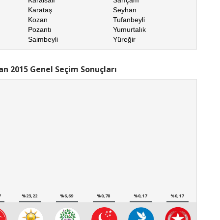
Karataş
Seyhan
Kozan
Tufanbeyli
Pozantı
Yumurtalık
Saimbeyli
Yüreğir
an 2015 Genel Seçim Sonuçları
7
%23,22
%6,69
%0,78
%0,17
%0,17