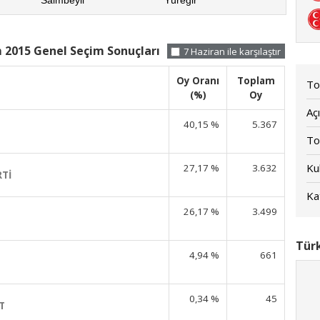
 2015 Genel Seçim Sonuçları
7 Haziran ile karşılaştır
Oy Oranı
Toplam
To
(%)
Oy
Açı
40,15 %
5.367
To
Kul
27,17 %
3.632
RTİ
Kat
26,17 %
3.499
Türk
4,94 %
661
0,34 %
45
T