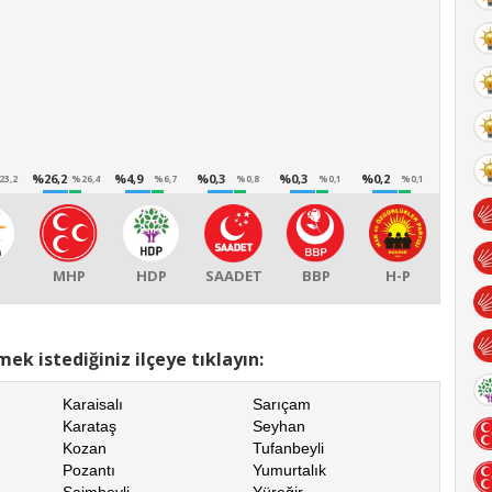
%26,2
%4,9
%0,3
%0,3
%0,2
23,2
%26,4
%6,7
%0,8
%0,1
%0,1
MHP
HDP
SAADET
BBP
H-P
ek istediğiniz ilçeye tıklayın:
Karaisalı
Sarıçam
Karataş
Seyhan
Kozan
Tufanbeyli
Pozantı
Yumurtalık
Saimbeyli
Yüreğir