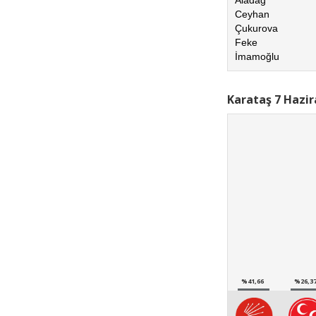
Ceyhan
Çukurova
Feke
İmamoğlu
Karataş 7 Hazir
%41,66
%26,3