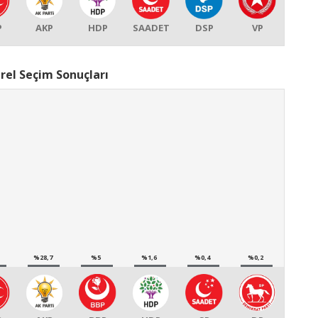
P
AKP
HDP
SAADET
DSP
VP
rel Seçim Sonuçları
%28,7
%5
%1,6
%0,4
%0,2