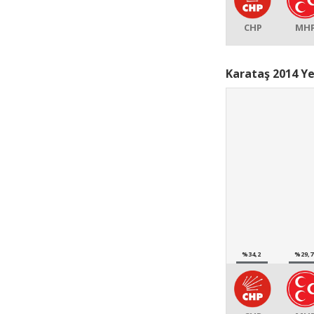
CHP
MH
Karataş 2014 Ye
%34,2
%29,7