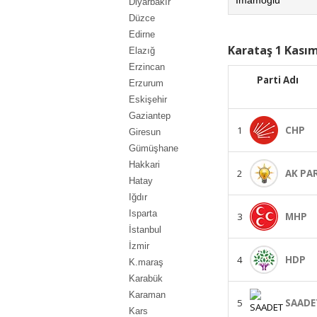
Diyarbakır
Düzce
Edirne
Karataş 1 Kasım
Elazığ
Erzincan
Parti Adı
Erzurum
Eskişehir
Gaziantep
1
CHP
Giresun
Gümüşhane
Hakkari
2
AK PA
Hatay
Iğdır
Isparta
3
MHP
İstanbul
İzmir
4
HDP
K.maraş
Karabük
Karaman
5
SAADE
Kars