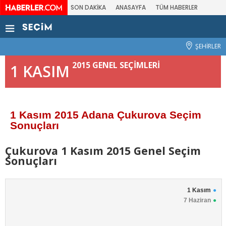
SON DAKİKA
ANASAYFA
TÜM HABERLER
ŞEHİRLER
2015 GENEL SEÇİMLERİ
1 KASIM
1 Kasım 2015 Adana Çukurova Seçim
Sonuçları
Çukurova 1 Kasım 2015 Genel Seçim
Sonuçları
1 Kasım
7 Haziran