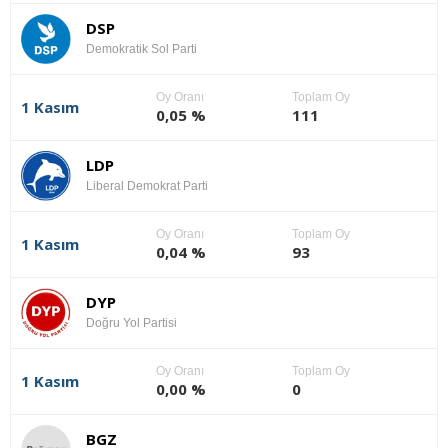
DSP
Demokratik Sol Parti
Oy Oranı
Toplam Oy
1 Kasım
0,05 %
111
LDP
Liberal Demokrat Parti
Oy Oranı
Toplam Oy
1 Kasım
0,04 %
93
DYP
Doğru Yol Partisi
Oy Oranı
Toplam Oy
1 Kasım
0,00 %
0
BGZ