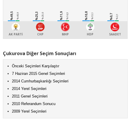
%49,5
%25,3
%11,9
%10,8
%40,9
%25,0
%16,3
%13,1
%0,7
%2,1
AK PARTİ
CHP
MHP
HDP
SAADET
Çukurova Diğer Seçim Sonuçları
Önceki Seçimleri Karşılaştır
7 Haziran 2015 Genel Seçimleri
2014 Cumhurbaşkanlığı Seçimleri
2014 Yerel Seçimleri
2011 Genel Seçimleri
2010 Referandum Sonucu
2009 Yerel Seçimleri