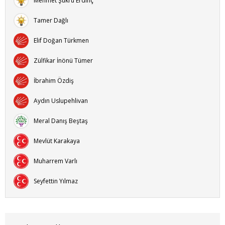
Mehmet Şükrü Erdinç
Tamer Dağlı
Elif Doğan Türkmen
Zülfikar İnönü Tümer
İbrahim Özdiş
Aydın Uslupehlivan
Meral Danış Beştaş
Mevlüt Karakaya
Muharrem Varlı
Seyfettin Yılmaz