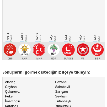
%43,2
%28,1
%21,6
%5,4
%0,6
%0,4
%0,3
%40,8
%23,2
%25,8
%7,3
%1,5
%0,6
%0,1
CHP
AKP
MHP
HDP
SAADET
VP
BBP
Sonuçlarını görmek istediğiniz ilçeye tıklayın:
Aladağ
Pozantı
Ceyhan
Saimbeyli
Çukurova
Sarıçam
Feke
Seyhan
İmamoğlu
Tufanbeyli
Karaisalı
Yumurtalık