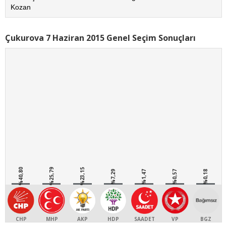
Kozan
Çukurova 7 Haziran 2015 Genel Seçim Sonuçları
%40,80
%25,79
%23,15
%7,29
%1,47
%0,57
%0,18
CHP
MHP
AKP
HDP
SAADET
VP
BGZ