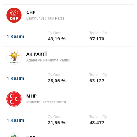
CHP
Cumhuriyet Halk Partisi
Oy Oranı
Toplam Oy
1 Kasım
43,19 %
97.170
AK PARTİ
Adalet ve Kalkınma Partisi
Oy Oranı
Toplam Oy
1 Kasım
28,06 %
63.127
MHP
Milliyetçi Hareket Partisi
Oy Oranı
Toplam Oy
1 Kasım
21,55 %
48.477