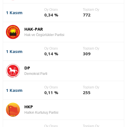
Oy Oranı
Toplam Oy
1 Kasım
0,34 %
772
HAK-PAR
Hak ve Özgürlükler Partisi
Oy Oranı
Toplam Oy
1 Kasım
0,14 %
309
DP
Demokrat Parti
Oy Oranı
Toplam Oy
1 Kasım
0,11 %
255
HKP
Halkın Kurtuluş Partisi
Oy Oranı
Toplam Oy