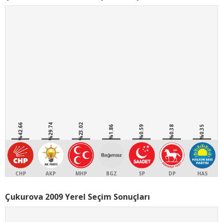
%42.66
%29.74
%23.02
%1.86
%0.59
%0.38
%0.35
CHP
AKP
MHP
BGZ
SP
DP
HAS
Çukurova 2009 Yerel Seçim Sonuçları