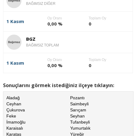
BAĞIMSIZ DİĞER
Oy Oranı
Toplam Oy
1 Kasım
0,00 %
0
BGZ
BAĞIMSIZ TOPLAM
Oy Oranı
Toplam Oy
1 Kasım
0,00 %
0
Sonuçlarını görmek istediğiniz ilçeye tıklayın:
Aladağ
Pozantı
Ceyhan
Saimbeyli
Çukurova
Sarıçam
Feke
Seyhan
İmamoğlu
Tufanbeyli
Karaisalı
Yumurtalık
Karataş
Yüreğir