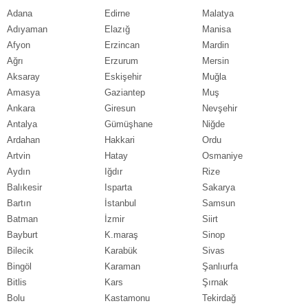
Adana
Edirne
Malatya
Adıyaman
Elazığ
Manisa
Afyon
Erzincan
Mardin
Ağrı
Erzurum
Mersin
Aksaray
Eskişehir
Muğla
Amasya
Gaziantep
Muş
Ankara
Giresun
Nevşehir
Antalya
Gümüşhane
Niğde
Ardahan
Hakkari
Ordu
Artvin
Hatay
Osmaniye
Aydın
Iğdır
Rize
Balıkesir
Isparta
Sakarya
Bartın
İstanbul
Samsun
Batman
İzmir
Siirt
Bayburt
K.maraş
Sinop
Bilecik
Karabük
Sivas
Bingöl
Karaman
Şanlıurfa
Bitlis
Kars
Şırnak
Bolu
Kastamonu
Tekirdağ