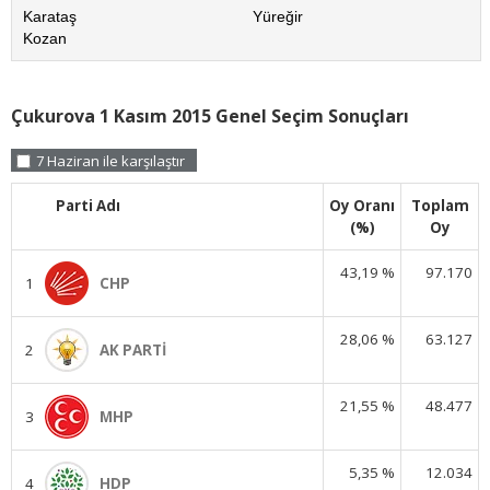
Karataş
Yüreğir
Kozan
Çukurova 1 Kasım 2015 Genel Seçim Sonuçları
7 Haziran ile karşılaştır
Parti Adı
Oy Oranı
Toplam
(%)
Oy
43,19 %
97.170
1
CHP
28,06 %
63.127
2
AK PARTİ
21,55 %
48.477
3
MHP
5,35 %
12.034
4
HDP