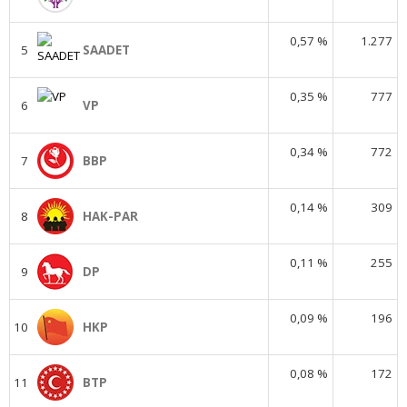
0,57 %
1.277
5
SAADET
0,35 %
777
6
VP
0,34 %
772
7
BBP
0,14 %
309
8
HAK-PAR
0,11 %
255
9
DP
0,09 %
196
10
HKP
0,08 %
172
11
BTP