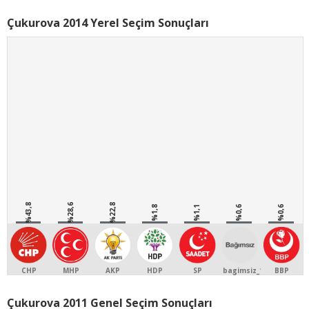
Çukurova 2014 Yerel Seçim Sonuçları
%43,8
%28,6
%22,8
%1,8
%1,1
%0,6
%0,6
CHP
MHP
AKP
HDP
SP
bagimsiz_1
BBP
Çukurova 2011 Genel Seçim Sonuçları