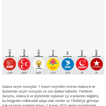
%40,2
%30,6
%23,3
%1,6
%0,9
%0,8
%1
CHP
MHP
AKP
DTP
DSP
SP
IP
Adana seçim sonuçları. 1 Kasım seçimleri sonrası Adana ili ve
ilçelerinde seçim sonuçları ve son dakika haberler. Partilerin
durumu, Adana ili ve ilçelerinde toplanan oy oranlarının dağılımı,
bu bölgeden milletvekili adayı olan isimler ve TBMM'ye girmeye
hak kazanan isimlerin listesi. 1 Kasım 2015 genel seçimlerinde