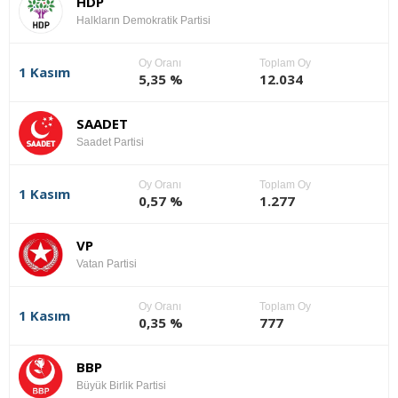
HDP
Halkların Demokratik Partisi
Oy Oranı
Toplam Oy
1 Kasım
5,35 %
12.034
SAADET
Saadet Partisi
Oy Oranı
Toplam Oy
1 Kasım
0,57 %
1.277
VP
Vatan Partisi
Oy Oranı
Toplam Oy
1 Kasım
0,35 %
777
BBP
Büyük Birlik Partisi