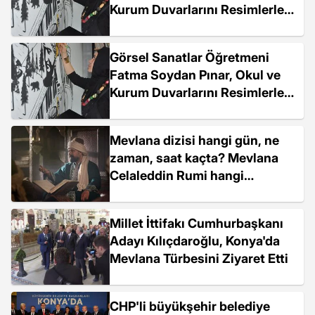
Kurum Duvarlarını Resimlerle
Süslüyor
Görsel Sanatlar Öğretmeni
Fatma Soydan Pınar, Okul ve
Kurum Duvarlarını Resimlerle
Süslüyor
Mevlana dizisi hangi gün, ne
zaman, saat kaçta? Mevlana
Celaleddin Rumi hangi
kanalda? Mevlana hangi gün
yayınlanıyor?
Millet İttifakı Cumhurbaşkanı
Adayı Kılıçdaroğlu, Konya'da
Mevlana Türbesini Ziyaret Etti
CHP'li büyükşehir belediye