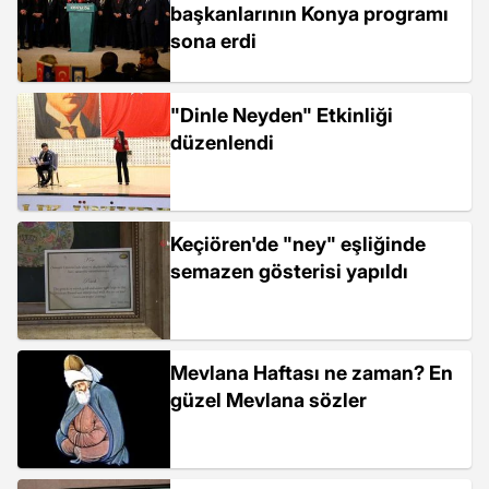
başkanlarının Konya programı
sona erdi
"Dinle Neyden" Etkinliği
düzenlendi
Keçiören'de "ney" eşliğinde
semazen gösterisi yapıldı
Mevlana Haftası ne zaman? En
güzel Mevlana sözler