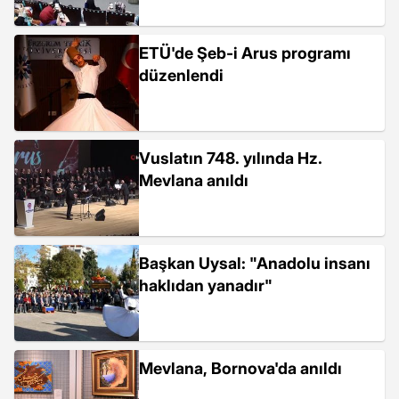
ETÜ'de Şeb-i Arus programı
düzenlendi
Vuslatın 748. yılında Hz.
Mevlana anıldı
Başkan Uysal: "Anadolu insanı
haklıdan yanadır"
Mevlana, Bornova'da anıldı