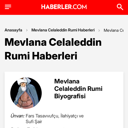
Anasayfa
Mevlana Celaleddin Rumi Haberleri
Mevlana Cela
Mevlana Celaleddin
Rumi Haberleri
Mevlana
Celaleddin Rumi
Biyografisi
Ünvan:
Fars Tasavvufçu, İlahiyatçı ve
Sufi Şair