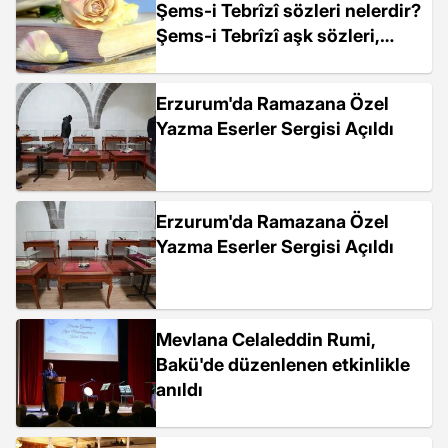
Şems-i Tebrîzî sözleri nelerdir?
Şems-i Tebrîzî aşk sözleri,
Şems-i Tebrîzî manevi sözler
Erzurum'da Ramazana Özel
Yazma Eserler Sergisi Açıldı
Erzurum'da Ramazana Özel
Yazma Eserler Sergisi Açıldı
Mevlana Celaleddin Rumi,
Bakü'de düzenlenen etkinlikle
anıldı