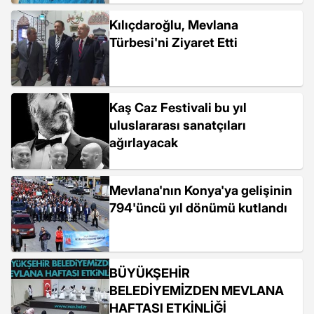
Kılıçdaroğlu, Mevlana
Türbesi'ni Ziyaret Etti
Kaş Caz Festivali bu yıl
uluslararası sanatçıları
ağırlayacak
Mevlana'nın Konya'ya gelişinin
794'üncü yıl dönümü kutlandı
BÜYÜKŞEHİR
BELEDİYEMİZDEN MEVLANA
HAFTASI ETKİNLİĞİ