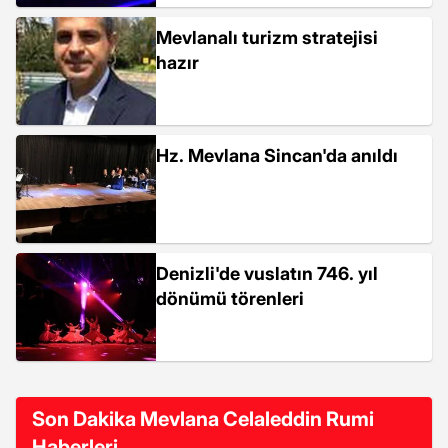
Mevlanalı turizm stratejisi
hazır
Hz. Mevlana Sincan'da anıldı
Denizli'de vuslatın 746. yıl
dönümü törenleri
Son Dakika Mevlana Celaleddin Rumi
Haberleri