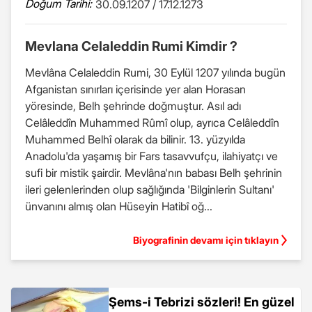
Doğum Tarihi:
30.09.1207 / 17.12.1273
Mevlana Celaleddin Rumi Kimdir ?
Mevlâna Celaleddin Rumi, 30 Eylül 1207 yılında bugün
Afganistan sınırları içerisinde yer alan Horasan
yöresinde, Belh şehrinde doğmuştur. Asıl adı
Celâleddîn Muhammed Rûmî olup, ayrıca Celâleddîn
Muhammed Belhî olarak da bilinir. 13. yüzyılda
Anadolu'da yaşamış bir Fars tasavvufçu, ilahiyatçı ve
sufi bir mistik şairdir. Mevlâna'nın babası Belh şehrinin
ileri gelenlerinden olup sağlığında 'Bilginlerin Sultanı'
ünvanını almış olan Hüseyin Hatibî oğ...
Biyografinin devamı için tıklayın
Şems-i Tebrizi sözleri! En güzel