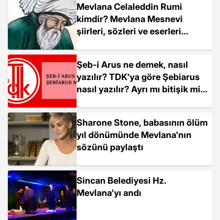
Mevlana Celaleddin Rumi
kimdir? Mevlana Mesnevi
şiirleri, sözleri ve eserleri
nedir? Şeb-i Arûs nedir?
Mesnevi sözleri, şiirleri!
Şeb-i Arus ne demek, nasıl
yazılır? TDK'ya göre Şebiarus
nasıl yazılır? Ayrı mı bitişik mi?
Şebi Aruz ne zaman? Hangi
tarihler arasında?
Sharone Stone, babasının ölüm
yıl dönümünde Mevlana'nın
sözünü paylaştı
Sincan Belediyesi Hz.
Mevlana'yı andı