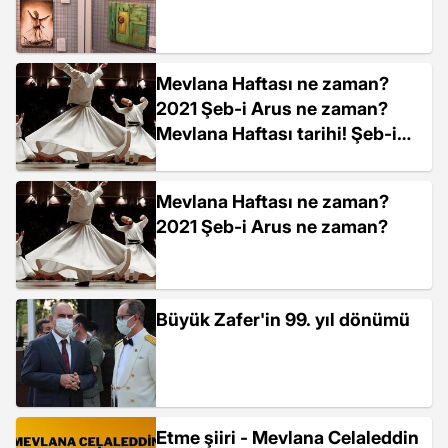
Mevlana Haftası ne zaman?
2021 Şeb-i Arus ne zaman?
Mevlana Haftası tarihi! Şeb-i
Arus törenleri var mı?
Mevlana Haftası ne zaman?
2021 Şeb-i Arus ne zaman?
Büyük Zafer'in 99. yıl dönümü
Etme şiiri - Mevlana Celaleddin