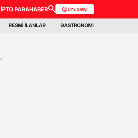
İPTO PARA
HABER
ÜYE GİRİŞİ
RESMİ İLANLAR
GASTRONOMİ
or