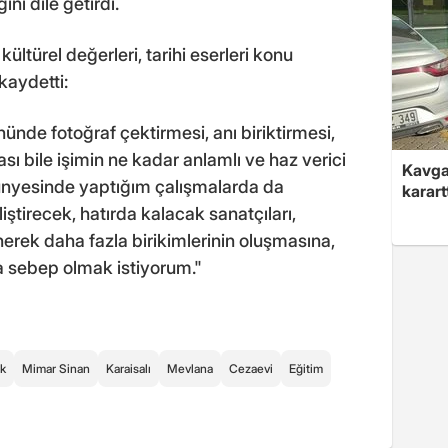
nı dile getirdi.
ültürel değerleri, tarihi eserleri konu
kaydetti:
nünde fotoğraf çektirmesi, anı biriktirmesi,
sı bile işimin ne kadar anlamlı ve haz verici
Kavga 
bünyesinde yaptığım çalışmalarda da
karart
eliştirecek, hatırda kalacak sanatçıları,
inerek daha fazla birikimlerinin oluşmasına,
a sebep olmak istiyorum."
rk
Mimar Sinan
Karaisalı
Mevlana
Cezaevi
Eğitim