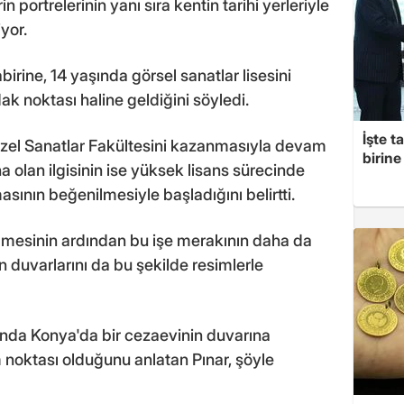
n portrelerinin yanı sıra kentin tarihi yerleriyle
yor.
rine, 14 yaşında görsel sanatlar lisesini
k noktası haline geldiğini söyledi.
İşte t
üzel Sanatlar Fakültesini kazanmasıyla devam
birine 
na olan ilgisinin ise yüksek lisans sürecinde
sının beğenilmesiyle başladığını belirtti.
nilmesinin ardından bu işe merakının daha da
rın duvarlarını da bu şekilde resimlerle
nda Konya'da bir cezaevinin duvarına
 noktası olduğunu anlatan Pınar, şöyle