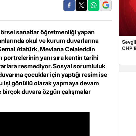
görsel sanatlar öğretmenliği yapan
nlarında okul ve kurum duvarlarına
Sevgil
CHP'l
 Kemal Atatürk, Mevlana Celaleddin
 portrelerinin yanı sıra kentin tarihi
duvarlara resmediyor. Sosyal sorumluluk
uvarına çocuklar için yaptığı resim ise
u işi gönüllü olarak yapmaya devam
de birçok duvara özgün çalışmalar