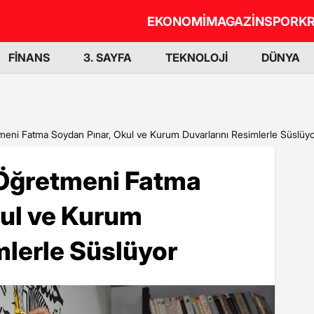
EKONOMİ
MAGAZİN
SPOR
KR
FİNANS
3. SAYFA
TEKNOLOJİ
DÜNYA
meni Fatma Soydan Pınar, Okul ve Kurum Duvarlarını Resimlerle Süslüy
 Öğretmeni Fatma
kul ve Kurum
mlerle Süslüyor