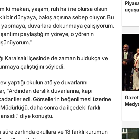
Piyasa
m ki mekan, yaşam, ruh hali ne olursa olsun
uçuşa
klı bir dünyaya, bakış açısına sebep oluyor. Bu
rde yapmaya, duvarlara dokunmaya çalışıyorum.
şantımı paylaştığım yöreye, o yörenin
düşünüyorum."
ığı Karaisalı ilçesinde de zaman buldukça ve
nmaya çalıştığını söyledi.
rev yaptığı okulun atölye duvarlarını
ar, "Ardından derslik duvarlarına, kapı
Gazete
adar ilerledi. Görsellerin beğenilmesi üzerine
Medya
m Müdürlüğü, daha sonra da ilçedeki farklı
ansıdı." diye konuştu.
u süre zarfında okullara ve 13 farklı kurumun