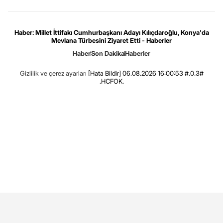
Haber: Millet İttifakı Cumhurbaşkanı Adayı Kılıçdaroğlu, Konya'da
Mevlana Türbesini Ziyaret Etti - Haberler
Haber
Son Dakika
Haberler
Gizlilik ve çerez ayarları
[Hata Bildir]
06.08.2026 16:00:53 #.0.3#
.HCFOK.