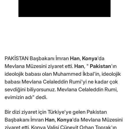
PAKİSTAN Başbakanı İmran
Han
,
Konya
'da
Mevlana Müzesini ziyaret etti.
Han
, "
Pakistan
'ın
ideolojik babası olan Muhammed İkbal'in, ideolojik
babası Mevlana Celaleddin Rumi'yi ne kadar çok
sevdiğini biliyorsunuz. Mevlana Celaleddin Rumi,
evimizin adı" dedi.
Bir dizi ziyaret için Türkiye'ye gelen Pakistan
Başbakanı İmran
Han
,
Konya
'da Mevlana Müzesini
ziyaret etti. Konya Valisi Cüneyit Orhan Toprak'ın