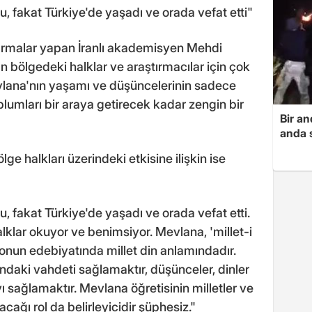
 fakat Türkiye'de yaşadı ve orada vefat etti"
ırmalar yapan İranlı akademisyen Mehdi
n bölgedeki halklar ve araştırmacılar için çok
lana'nın yaşamı ve düşüncelerinin sadece
oplumları bir araya getirecek kadar zengin bir
Bir a
anda s
ge halkları üzerindeki etkisine ilişkin ise
 fakat Türkiye'de yaşadı ve orada vefat etti.
alklar okuyor ve benimsiyor. Mevlana, 'millet-i
 onun edebiyatında millet din anlamındadır.
ndaki vahdeti sağlamaktır, düşünceler, dinler
ı sağlamaktır. Mevlana öğretisinin milletler ve
ağı rol da belirleyicidir şüphesiz."