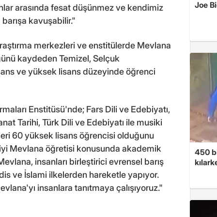
Joe B
sanlar arasında fesat düşünmez ve kendimiz
barışa kavuşabilir."
raştırma merkezleri ve enstitülerde Mevlana
üğünü kaydeden Temizel, Selçuk
lisans ve yüksek lisans düzeyinde öğrenci
maları Enstitüsü'nde; Fars Dili ve Edebiyatı,
Sanat Tarihi, Türk Dili ve Edebiyatı ile musiki
leri 60 yüksek lisans öğrencisi olduğunu
nciyi Mevlana öğretisi konusunda akademik
450 bi
vlana, insanları birleştirici evrensel barış
kılar
dis ve İslami ilkelerden hareketle yapıyor.
Mevlana'yı insanlara tanıtmaya çalışıyoruz."