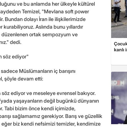
duğunu ve bu anlamda her ülkeyle kültürel
i kaydeden Temizel, "Mevlana soft power
. Bundan dolayı İran ile ilişkilerimizde
kurabiliyoruz. Aslında bunu yıllardır
e'de düzenlenen ortak sempozyum ve
ız." dedi.
Çocuk
kanlı 
 söz ediyor"
sadece Müslümanların iç barışını
, şöyle devam etti:
söz ediyor ve meseleye evrensel bakıyor.
afyada yaşayanların değil bugünkü dünyanın
r. Tabi bizim önce kendi içimizde,
arışı sağlamamız gerekiyor. Barış ve güzellik
 eğer biz kendi nefsimizi temizler, kendimize