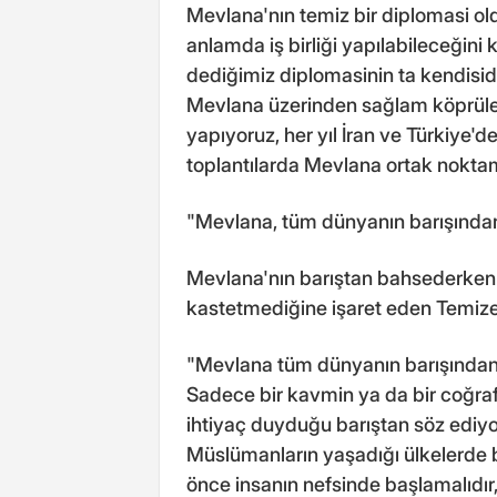
Mevlana'nın temiz bir diplomasi ol
anlamda iş birliği yapılabileceğin
dediğimiz diplomasinin ta kendisidir
Mevlana üzerinden sağlam köprüler 
yapıyoruz, her yıl İran ve Türkiy
toplantılarda Mevlana ortak noktam
"Mevlana, tüm dünyanın barışından
Mevlana'nın barıştan bahsederken 
kastetmediğine işaret eden Temizel
"Mevlana tüm dünyanın barışından 
Sadece bir kavmin ya da bir coğr
ihtiyaç duyduğu barıştan söz ediyo
Müslümanların yaşadığı ülkelerde b
önce insanın nefsinde başlamalıdır,