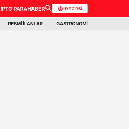
İPTO PARA
HABER
ÜYE GİRİŞİ
RESMİ İLANLAR
GASTRONOMİ