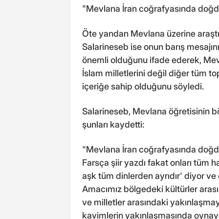
"Mevlana İran coğrafyasında doğdu,
Öte yandan Mevlana üzerine araşt
Salarineseb ise onun barış mesajını
önemli olduğunu ifade ederek, Mev
İslam milletlerini değil diğer tüm t
içeriğe sahip olduğunu söyledi.
Salarineseb, Mevlana öğretisinin böl
şunları kaydetti:
"Mevlana İran coğrafyasında doğdu,
Farsça şiir yazdı fakat onları tüm h
aşk tüm dinlerden ayrıdır' diyor ve
Amacımız bölgedeki kültürler arası
ve milletler arasındaki yakınlaşmay
kavimlerin yakınlaşmasında oynayac