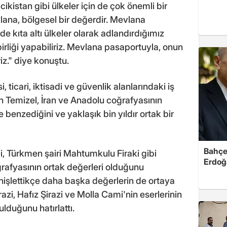
kistan gibi ülkeler için de çok önemli bir
lana, bölgesel bir değerdir. Mevlana
 kıta altı ülkeler olarak adlandırdığımız
birliği yapabiliriz. Mevlana pasaportuyla, onun
iz." diye konuştu.
i, ticari, iktisadi ve güvenlik alanlarındaki iş
den Temizel, İran ve Anadolu coğrafyasının
benzediğini ve yaklaşık bin yıldır ortak bir
Bahçel
i, Türkmen şairi Mahtumkulu Firaki gibi
Erdoğ
ğrafyasının ortak değerleri olduğunu
işlettikçe daha başka değerlerin de ortaya
azi, Hafız Şirazi ve Molla Cami'nin eserlerinin
ulduğunu hatırlattı.