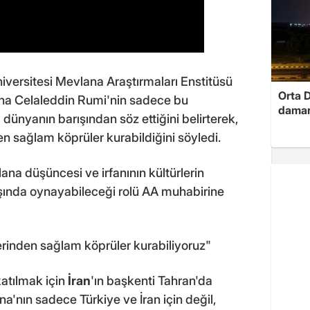
sitesi Mevlana Araştırmaları Enstitüsü
Orta D
lana Celaleddin Rumi'nin sadece bu
damar
ünyanın barışından söz ettiğini belirterek,
n sağlam köprüler kurabildiğini söyledi.
ana düşüncesi ve irfanının kültürlerin
ışında oynayabileceği rolü AA muhabirine
zerinden sağlam köprüler kurabiliyoruz"
atılmak için
İran
'ın başkenti Tahran'da
na'nın sadece Türkiye ve İran için değil,