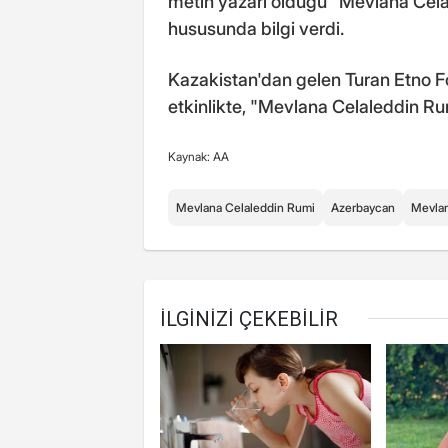
metin yazarı olduğu "Mevlana Cela
hususunda bilgi verdi.
Kazakistan'dan gelen Turan Etno 
etkinlikte, "Mevlana Celaleddin Rum
Kaynak: AA
Mevlana Celaleddin Rumi
Azerbaycan
Mevla