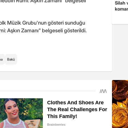
leddin Rumi: Aşkın Zamanı" belgeseli
Silah 
koman
Folk Müzik Grubu'nun gösteri sunduğu
i: Aşkın Zamanı" belgeseli gösterildi.
na
Bakü