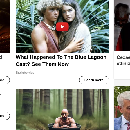
Cezaev
ettini