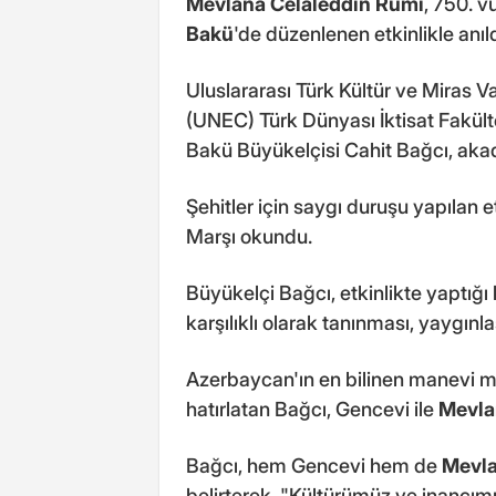
Mevlana Celaleddin Rumi
, 750. 
Bakü
'de düzenlenen etkinlikle anıld
Uluslararası Türk Kültür ve Miras V
(UNEC) Türk Dünyası İktisat Fakült
Bakü Büyükelçisi Cahit Bağcı, akad
Şehitler için saygı duruşu yapılan et
Marşı okundu.
Büyükelçi Bağcı, etkinlikte yaptığ
karşılıklı olarak tanınması, yaygınl
Azerbaycan'ın en bilinen manevi m
hatırlatan Bağcı, Gencevi ile
Mevla
Bağcı, hem Gencevi hem de
Mevl
belirterek, "Kültürümüz ve inancım