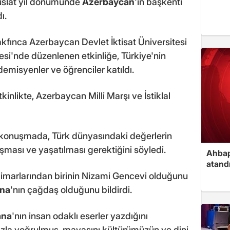
vuslat yıl dönümünde
Azerbaycan
'ın başkenti
ı.
akfınca Azerbaycan Devlet İktisat Üniversitesi
esi'nde düzenlenen etkinliğe, Türkiye'nin
emisyenler ve öğrenciler katıldı.
kinlikte, Azerbaycan Milli Marşı ve İstiklal
ı konuşmada, Türk dünyasındaki değerlerin
aşması ve yaşatılması gerektiğini söyledi.
Ahbap
atand
imarlarından birinin Nizami Gencevi olduğunu
na
'nın çağdaş olduğunu bildirdi.
ana
'nın insan odaklı eserler yazdığını
ızla yoğrulmuş, mayasını kültürümüzün ve dini