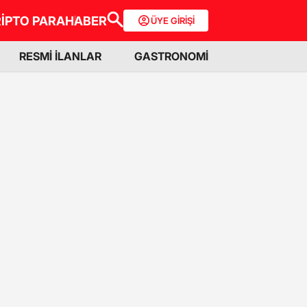
İPTO PARA
HABER
ÜYE GİRİŞİ
RESMİ İLANLAR
GASTRONOMİ