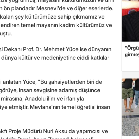
an ön plandadır Mesnevi'de ve diğer eserlerde.
 kalan şey kültürümüze sahip çıkmamız ve
illendiren temel mayanın kadim kültürümüz ve
uştu.
"Örgü
si Dekanı Prof. Dr. Mehmet Yüce ise dünyanın
girme
in dünya kültür ve medeniyetine ciddi katkılar
ni anlatan Yüce, "Bu şahsiyetlerden biri de
şgörüye, insan sevgisine adamış düşünce
 mirasına, Anadolu ilim ve irfanıyla
e etmiştir. Mevlana'nın temel öğretisi insan
Vakfı Proje Müdürü Nuri Aksu da yapımcısı ve