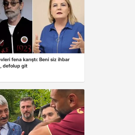
leri fena karıştı: Beni siz ihbar
z, defolup git