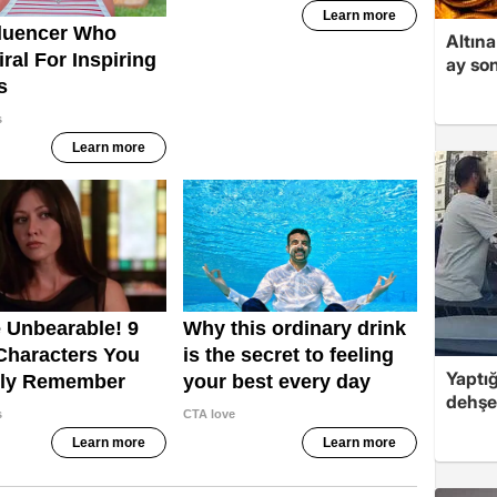
Altına
ay son
Yaptığ
dehşet