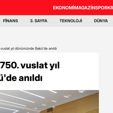
EKONOMİ
MAGAZİN
SPOR
KR
FİNANS
3. SAYFA
TEKNOLOJİ
DÜNYA
 vuslat yıl dönümünde Bakü'de anıldı
50. vuslat yıl
de anıldı