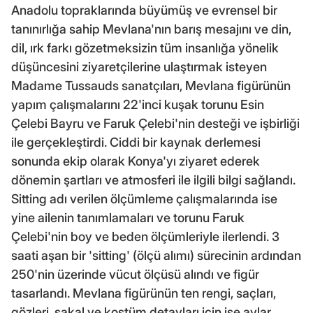
Anadolu topraklarında büyümüş ve evrensel bir
tanınırlığa sahip Mevlana'nın barış mesajını ve din,
dil, ırk farkı gözetmeksizin tüm insanlığa yönelik
düşüncesini ziyaretçilerine ulaştırmak isteyen
Madame Tussauds sanatçıları, Mevlana figürünün
yapım çalışmalarını 22'inci kuşak torunu Esin
Çelebi Bayru ve Faruk Çelebi'nin desteği ve işbirliği
ile gerçekleştirdi. Ciddi bir kaynak derlemesi
sonunda ekip olarak Konya'yı ziyaret ederek
dönemin şartları ve atmosferi ile ilgili bilgi sağlandı.
Sitting adı verilen ölçümleme çalışmalarında ise
yine ailenin tanımlamaları ve torunu Faruk
Çelebi'nin boy ve beden ölçümleriyle ilerlendi. 3
saati aşan bir 'sitting' (ölçü alımı) sürecinin ardından
250'nin üzerinde vücut ölçüsü alındı ve figür
tasarlandı. Mevlana figürünün ten rengi, saçları,
gözleri, sakal ve kostüm detayları için ise aylar