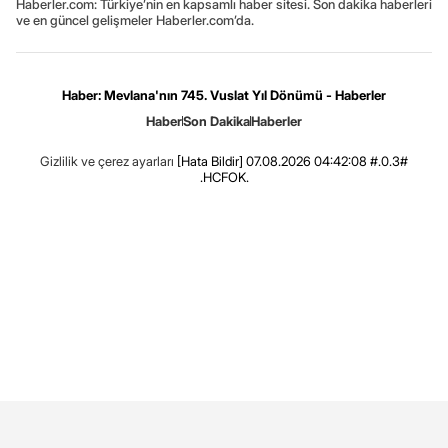
Haberler.com: Türkiye’nin en kapsamlı haber sitesi. Son dakika haberleri
ve en güncel gelişmeler Haberler.com’da.
Haber: Mevlana'nın 745. Vuslat Yıl Dönümü - Haberler
Haber
Son Dakika
Haberler
Gizlilik ve çerez ayarları
[Hata Bildir]
07.08.2026 04:42:08 #.0.3#
.HCFOK.