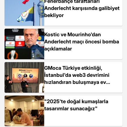
Fenerbahçe taraftarları
Anderlecht karşısında galibiyet
bekliyor
Kostic ve Mourinho'dan
Anderlecht maçı öncesi bomba
açıklamalar
GMoca Türkiye etkinliği,
İstanbul'da web3 devrimini
hızlandıran buluşmaya ev
sahipliği yaptı
"2025'te doğal kumaşlarla
tasarımlar sunacağız"