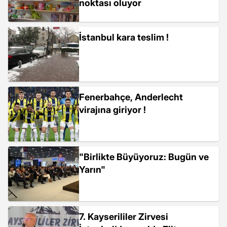
noktası oluyor
İstanbul kara teslim !
Fenerbahçe, Anderlecht
virajına giriyor !
"Birlikte Büyüyoruz: Bugün ve
Yarın"
7. Kayserililer Zirvesi