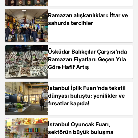
Ramazan alışkanlıkları: İftar ve
sahurda tercihler
Üsküdar Balıkçılar Çarşısı'nda
Ramazan Fiyatları: Geçen Yıla
Göre Hafif Artış
İstanbul İplik Fuarı'nda tekstil
dünyası buluştu: yenilikler ve
fırsatlar kapıda!
İstanbul Oyuncak Fuarı,
sektörün büyük buluşma