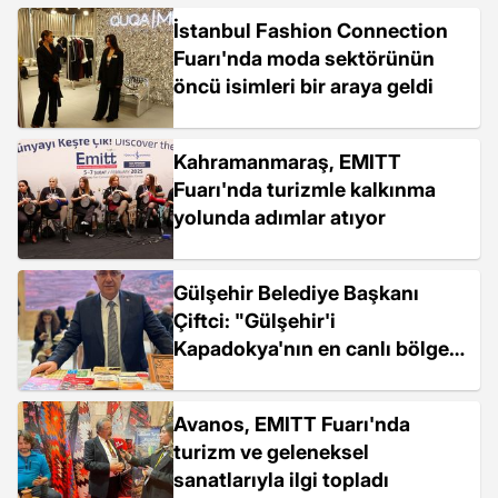
İstanbul Fashion Connection
Fuarı'nda moda sektörünün
öncü isimleri bir araya geldi
Kahramanmaraş, EMITT
Fuarı'nda turizmle kalkınma
yolunda adımlar atıyor
Gülşehir Belediye Başkanı
Çiftci: "Gülşehir'i
Kapadokya'nın en canlı bölgesi
yapacağız"
Avanos, EMITT Fuarı'nda
turizm ve geleneksel
sanatlarıyla ilgi topladı