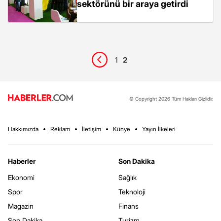
sektörünü bir araya getirdi
1
2
© Copyright 2026 Tüm Hakları Gizlidir.
Hakkımızda
Reklam
İletişim
Künye
Yayın İlkeleri
Haberler
Son Dakika
Ekonomi
Sağlık
Spor
Teknoloji
Magazin
Finans
Son Dakika
Turizm