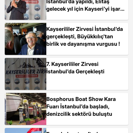
İstanbul'da yapıldı, Elitaş
gelecek yıl için Kayseri'yi işaret
etti
Kayserililer Zirvesi İstanbul'da
gerçekleşti, Büyükkılıç'tan
birlik ve dayanışma vurgusu !
7. Kayserililer Zirvesi
İstanbul'da Gerçekleşti
Bosphorus Boat Show Kara
Fuarı İstanbul'da başladı,
denizcilik sektörü buluştu