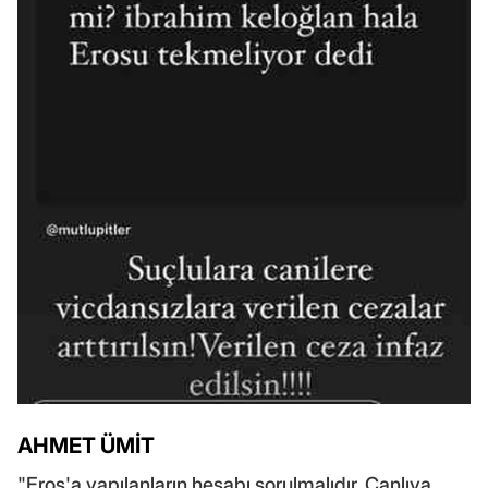
AHMET ÜMİT
"Eros'a yapılanların hesabı sorulmalıdır. Canlıya