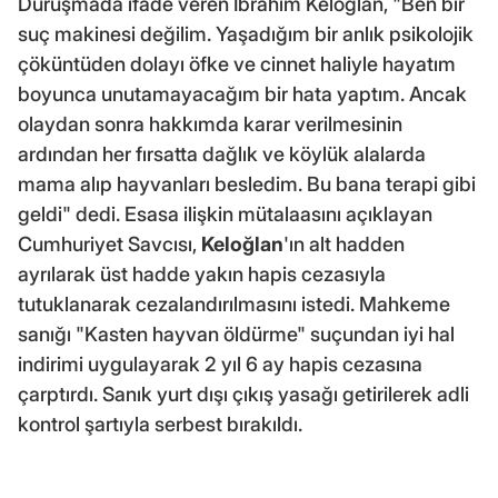
Duruşmada ifade veren İbrahim Keloğlan, "Ben bir
suç makinesi değilim. Yaşadığım bir anlık psikolojik
çöküntüden dolayı öfke ve cinnet haliyle hayatım
boyunca unutamayacağım bir hata yaptım. Ancak
olaydan sonra hakkımda karar verilmesinin
ardından her fırsatta dağlık ve köylük alalarda
mama alıp hayvanları besledim. Bu bana terapi gibi
geldi" dedi. Esasa ilişkin mütalaasını açıklayan
Cumhuriyet Savcısı,
Keloğlan
'ın alt hadden
ayrılarak üst hadde yakın hapis cezasıyla
tutuklanarak cezalandırılmasını istedi. Mahkeme
sanığı "Kasten hayvan öldürme" suçundan iyi hal
indirimi uygulayarak 2 yıl 6 ay hapis cezasına
çarptırdı. Sanık yurt dışı çıkış yasağı getirilerek adli
kontrol şartıyla serbest bırakıldı.