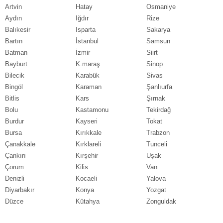
Artvin
Hatay
Osmaniye
Aydın
Iğdır
Rize
Balıkesir
Isparta
Sakarya
Bartın
İstanbul
Samsun
Batman
İzmir
Siirt
Bayburt
K.maraş
Sinop
Bilecik
Karabük
Sivas
Bingöl
Karaman
Şanlıurfa
Bitlis
Kars
Şırnak
Bolu
Kastamonu
Tekirdağ
Burdur
Kayseri
Tokat
Bursa
Kırıkkale
Trabzon
Çanakkale
Kırklareli
Tunceli
Çankırı
Kırşehir
Uşak
Çorum
Kilis
Van
Denizli
Kocaeli
Yalova
Diyarbakır
Konya
Yozgat
Düzce
Kütahya
Zonguldak