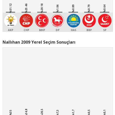
%51.12
%23.46
%20.18
%1.06
%0.89
%0.79
%0.64
AKP
CHP
MHP
DP
HAS
BBP
SP
Nallıhan 2009 Yerel Seçim Sonuçları
%34,8
%20,5
%7,3
%1,7
%0,5
%0,1
%35