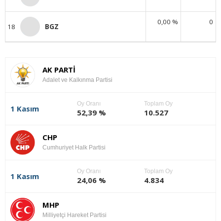
0,00 %
0
18
BGZ
AK PARTİ
Adalet ve Kalkınma Partisi
Oy Oranı
Toplam Oy
1 Kasım
52,39 %
10.527
CHP
Cumhuriyet Halk Partisi
Oy Oranı
Toplam Oy
1 Kasım
24,06 %
4.834
MHP
Milliyetçi Hareket Partisi