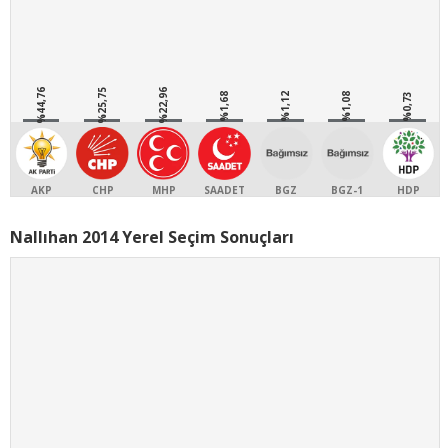
%44,76
%25,75
%22,96
%1,68
%1,12
%1,08
%0,73
AKP
CHP
MHP
SAADET
BGZ
BGZ-1
HDP
Nallıhan 2014 Yerel Seçim Sonuçları