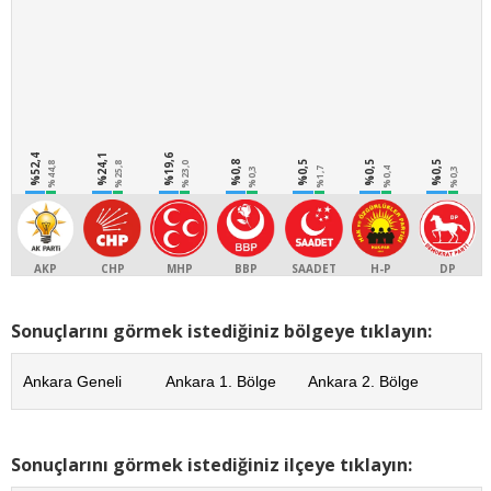
%52,4
%24,1
%19,6
%0,8
%0,5
%0,5
%0,5
%44,8
%25,8
%23,0
%0,3
%1,7
%0,4
%0,3
AKP
CHP
MHP
BBP
SAADET
H-P
DP
Sonuçlarını görmek istediğiniz bölgeye tıklayın:
Ankara Geneli
Ankara 1. Bölge
Ankara 2. Bölge
Sonuçlarını görmek istediğiniz ilçeye tıklayın: