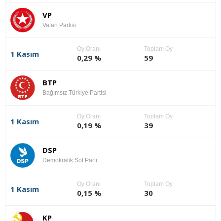
VP
Vatan Partisi
Oy Oranı
Toplam Oy
1 Kasım
0,29 %
59
BTP
Bağımsız Türkiye Partisi
Oy Oranı
Toplam Oy
1 Kasım
0,19 %
39
DSP
Demokratik Sol Parti
Oy Oranı
Toplam Oy
1 Kasım
0,15 %
30
KP