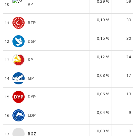
0,29 %
59
10
VP
0,19 %
39
11
BTP
0,15 %
30
12
DSP
0,12 %
24
13
KP
0,08 %
17
14
MP
0,06 %
13
15
DYP
0,04 %
9
16
LDP
0,00 %
0
17
BGZ