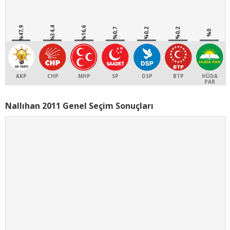
%47,9
%34,4
%16,6
%0,7
%0,2
%0,2
%0
AKP
CHP
MHP
SP
DSP
BTP
HÜDA
PAR
Nallıhan 2011 Genel Seçim Sonuçları