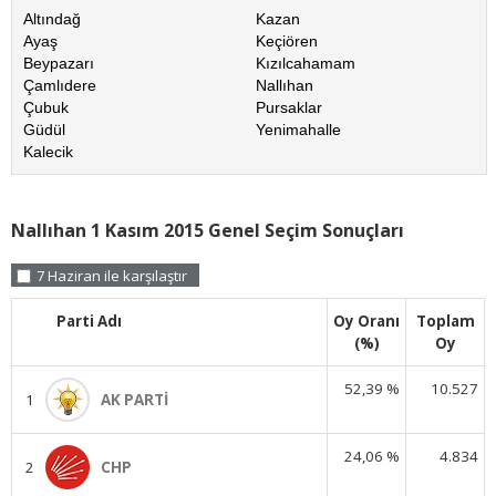
Altındağ
Kazan
Ayaş
Keçiören
Beypazarı
Kızılcahamam
Çamlıdere
Nallıhan
Çubuk
Pursaklar
Güdül
Yenimahalle
Kalecik
Nallıhan 1 Kasım 2015 Genel Seçim Sonuçları
7 Haziran ile karşılaştır
Parti Adı
Oy Oranı
Toplam
(%)
Oy
52,39 %
10.527
1
AK PARTİ
24,06 %
4.834
2
CHP