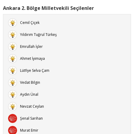
Ankara 2. Bölge Milletvekili Seçilenler
Cemil Çiçek
Yıldırım Tuğrul Türkeş
Emrullah İşler
Ahmet İyimaya
Lütfiye Selva Çam
Vedat Bilgin
Aydın Ünal
Nevzat Ceylan
Şenal Sarıhan
Murat Emir