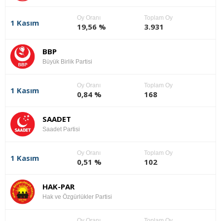
Oy Oranı
Toplam Oy
1 Kasım
19,56 %
3.931
BBP
Büyük Birlik Partisi
Oy Oranı
Toplam Oy
1 Kasım
0,84 %
168
SAADET
Saadet Partisi
Oy Oranı
Toplam Oy
1 Kasım
0,51 %
102
HAK-PAR
Hak ve Özgürlükler Partisi
Oy Oranı
Toplam Oy