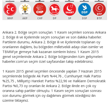
MHP
AKP
CHP
DP
SP
DSP
BTP
Ankara 2. Bölge seçim sonuçları. 1 Kasım seçimleri sonrası Ankara
2. Bölge ili ve ilçelerinde seçim sonuçları ve son dakika haberler.
Partilerin durumu, Ankara 2. Bölge ili ve ilçelerinde toplanan oy
oranlarının dağılımı, bu bölgeden milletvekili adayı olan isimler ve
TBMM'ye girmeye hak kazanan isimlerin listesi. 1 Kasım 2015
genel seçimlerinde Ankara 2. Bölge bölgesinden tüm gelişmeleri
haberler.com'un seçim özel sayfasından takip edebilirsiniz.
1 Kasım 2015 genel seçimleri öncesinde yapılan 7 Haziran 2015
seçimlerinde bölgede Ak Parti %44,76 , Cumhuriyet Halk Partisi
%25,75 , Milliyetçi Hareket Partisi %22,96 ve Halkların Demokratik
Partisi %0,73 oy oranları ile Ankara 2. Bölge ilinde en çok oy
oranına sahip partiler olmuştu. 1 Kasım seçim sonuçları sonrası
son durumu görmek için oy dağılımını görmek istediğiniz ilin
üzerine tıklayınız.