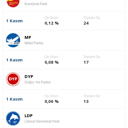
Komünist Parti
Oy Oranı
Toplam Oy
1 Kasım
0,12 %
24
MP
Millet Partisi
Oy Oranı
Toplam Oy
1 Kasım
0,08 %
17
DYP
Doğru Yol Partisi
Oy Oranı
Toplam Oy
1 Kasım
0,06 %
13
LDP
Liberal Demokrat Parti