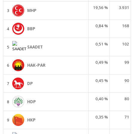
19,56 %
3.931
3
MHP
0,84 %
168
4
BBP
0,51 %
102
5
SAADET
0,49 %
99
6
HAK-PAR
0,45 %
90
7
DP
0,40 %
80
8
HDP
0,35 %
71
9
HKP