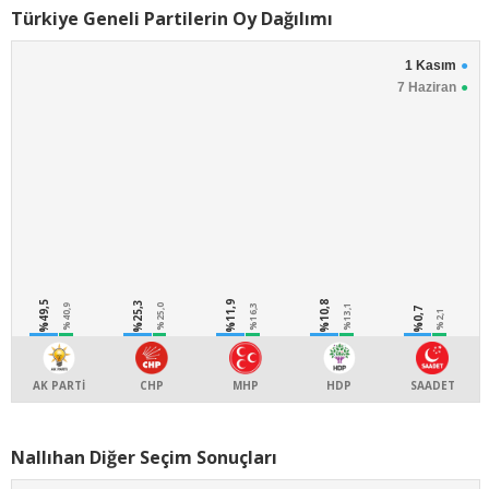
Türkiye Geneli Partilerin Oy Dağılımı
1 Kasım
7 Haziran
%49,5
%25,3
%11,9
%10,8
%40,9
%25,0
%16,3
%13,1
%0,7
%2,1
AK PARTİ
CHP
MHP
HDP
SAADET
Nallıhan Diğer Seçim Sonuçları