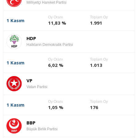
Milliyetçi Hareket Partisi
Oy Oranı
Toplam Oy
1 Kasım
11,83 %
1.991
HDP
Halkların Demokratik Partisi
Oy Oranı
Toplam Oy
1 Kasım
6,02 %
1.013
VP
Vatan Partisi
Oy Oranı
Toplam Oy
1 Kasım
1,05 %
176
BBP
Büyük Birlik Partisi