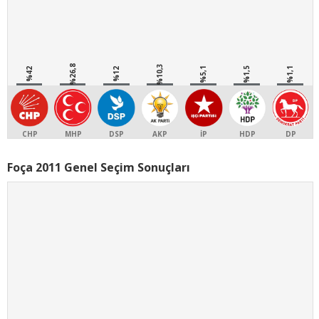
%26,8
%10,3
%5,1
%1,5
%1,1
%42
%12
CHP
MHP
DSP
AKP
İP
HDP
DP
Foça 2011 Genel Seçim Sonuçları