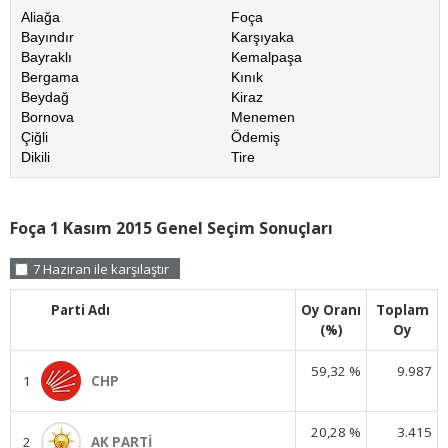
Aliağa
Foça
Bayındır
Karşıyaka
Bayraklı
Kemalpaşa
Bergama
Kınık
Beydağ
Kiraz
Bornova
Menemen
Çiğli
Ödemiş
Dikili
Tire
Foça 1 Kasım 2015 Genel Seçim Sonuçları
7 Haziran ile karşılaştır
Parti Adı
Oy Oranı
Toplam
(%)
Oy
59,32 %
9.987
1
CHP
20,28 %
3.415
2
AK PARTİ