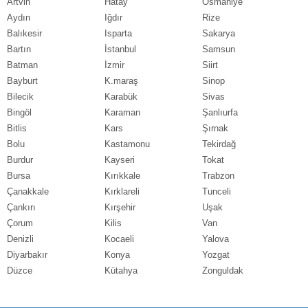
Artvin
Hatay
Osmaniye
Aydın
Iğdır
Rize
Balıkesir
Isparta
Sakarya
Bartın
İstanbul
Samsun
Batman
İzmir
Siirt
Bayburt
K.maraş
Sinop
Bilecik
Karabük
Sivas
Bingöl
Karaman
Şanlıurfa
Bitlis
Kars
Şırnak
Bolu
Kastamonu
Tekirdağ
Burdur
Kayseri
Tokat
Bursa
Kırıkkale
Trabzon
Çanakkale
Kırklareli
Tunceli
Çankırı
Kırşehir
Uşak
Çorum
Kilis
Van
Denizli
Kocaeli
Yalova
Diyarbakır
Konya
Yozgat
Düzce
Kütahya
Zonguldak