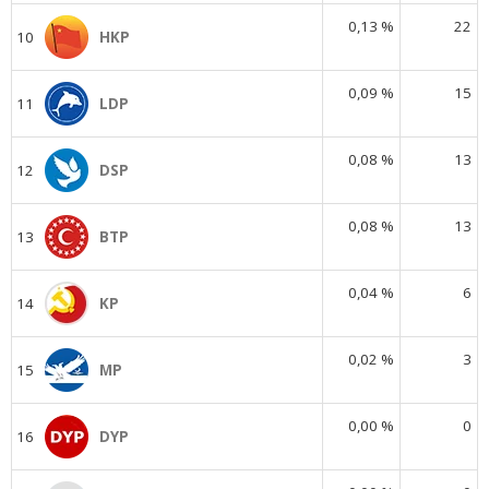
0,13 %
22
10
HKP
0,09 %
15
11
LDP
0,08 %
13
12
DSP
0,08 %
13
13
BTP
0,04 %
6
14
KP
0,02 %
3
15
MP
0,00 %
0
16
DYP