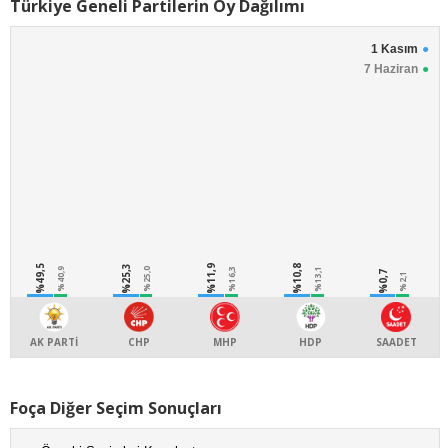
Türkiye Geneli Partilerin Oy Dağılımı
1 Kasım
7 Haziran
%49,5
%25,3
%11,9
%10,8
%40,9
%25,0
%16,3
%13,1
%0,7
%2,1
AK PARTİ
CHP
MHP
HDP
SAADET
Foça Diğer Seçim Sonuçları