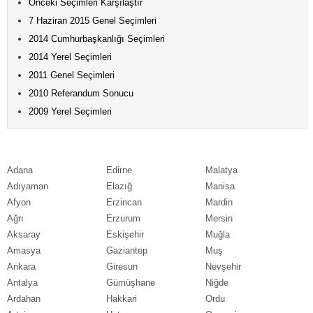
Önceki Seçimleri Karşılaştır
7 Haziran 2015 Genel Seçimleri
2014 Cumhurbaşkanlığı Seçimleri
2014 Yerel Seçimleri
2011 Genel Seçimleri
2010 Referandum Sonucu
2009 Yerel Seçimleri
Adana
Edirne
Malatya
Adıyaman
Elazığ
Manisa
Afyon
Erzincan
Mardin
Ağrı
Erzurum
Mersin
Aksaray
Eskişehir
Muğla
Amasya
Gaziantep
Muş
Ankara
Giresun
Nevşehir
Antalya
Gümüşhane
Niğde
Ardahan
Hakkari
Ordu