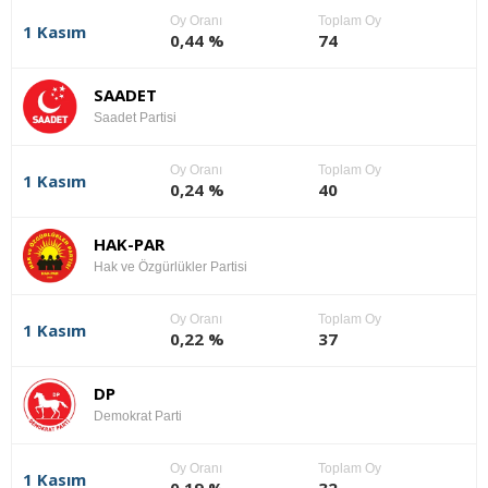
Oy Oranı
Toplam Oy
1 Kasım
0,44 %
74
SAADET
Saadet Partisi
Oy Oranı
Toplam Oy
1 Kasım
0,24 %
40
HAK-PAR
Hak ve Özgürlükler Partisi
Oy Oranı
Toplam Oy
1 Kasım
0,22 %
37
DP
Demokrat Parti
Oy Oranı
Toplam Oy
1 Kasım
0,19 %
32