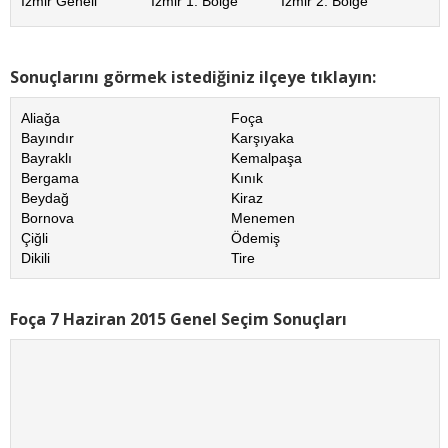
İzmir Geneli
İzmir 1. Bölge
İzmir 2. Bölge
Sonuçlarını görmek istediğiniz ilçeye tıklayın:
Aliağa
Foça
Bayındır
Karşıyaka
Bayraklı
Kemalpaşa
Bergama
Kınık
Beydağ
Kiraz
Bornova
Menemen
Çiğli
Ödemiş
Dikili
Tire
Foça 7 Haziran 2015 Genel Seçim Sonuçları