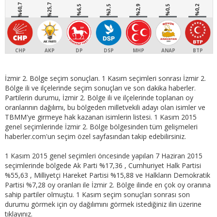
%60,7
%25,7
%6,5
%3,5
%2,9
%0,5
%0,2
CHP
AKP
DP
DSP
MHP
ANAP
BTP
İzmir 2. Bölge seçim sonuçları. 1 Kasım seçimleri sonrası İzmir 2.
Bölge ili ve ilçelerinde seçim sonuçları ve son dakika haberler.
Partilerin durumu, İzmir 2. Bölge ili ve ilçelerinde toplanan oy
oranlarının dağılımı, bu bölgeden milletvekili adayı olan isimler ve
TBMM'ye girmeye hak kazanan isimlerin listesi. 1 Kasım 2015
genel seçimlerinde İzmir 2. Bölge bölgesinden tüm gelişmeleri
haberler.com'un seçim özel sayfasından takip edebilirsiniz.
1 Kasım 2015 genel seçimleri öncesinde yapılan 7 Haziran 2015
seçimlerinde bölgede Ak Parti %17,36 , Cumhuriyet Halk Partisi
%55,63 , Milliyetçi Hareket Partisi %15,88 ve Halkların Demokratik
Partisi %7,28 oy oranları ile İzmir 2. Bölge ilinde en çok oy oranına
sahip partiler olmuştu. 1 Kasım seçim sonuçları sonrası son
durumu görmek için oy dağılımını görmek istediğiniz ilin üzerine
tıklayınız.