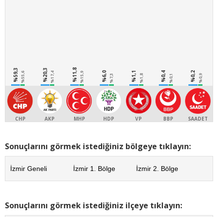
%59,3
%20,3
%11,8
%6,0
%1,1
%0,4
%0,2
%55,6
%17,4
%15,9
%7,3
%1,8
%0,1
%0,9
CHP
AKP
MHP
HDP
VP
BBP
SAADET
Sonuçlarını görmek istediğiniz bölgeye tıklayın:
İzmir Geneli
İzmir 1. Bölge
İzmir 2. Bölge
Sonuçlarını görmek istediğiniz ilçeye tıklayın: