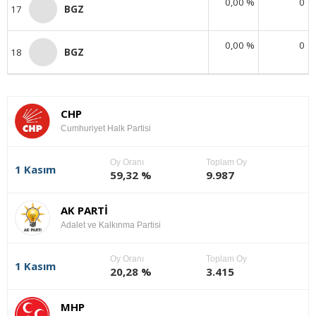
0,00 %
0
17
BGZ
0,00 %
0
18
BGZ
CHP
Cumhuriyet Halk Partisi
Oy Oranı
Toplam Oy
1 Kasım
59,32 %
9.987
AK PARTİ
Adalet ve Kalkınma Partisi
Oy Oranı
Toplam Oy
1 Kasım
20,28 %
3.415
MHP