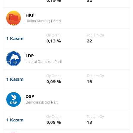
HKP
Halkın Kurtuluş Partisi
Oy Oranı
Toplam Oy
1 Kasım
0,13 %
22
LDP
Liberal Demokrat Parti
Oy Oranı
Toplam Oy
1 Kasım
0,09 %
15
DSP
Demokratik Sol Parti
Oy Oranı
Toplam Oy
1 Kasım
0,08 %
13