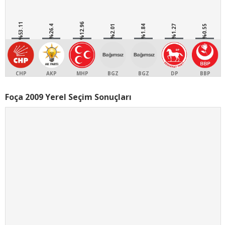
%53.11
%12.96
%26.4
%2.01
%1.84
%1.27
%0.55
CHP
AKP
MHP
BGZ
BGZ
DP
BBP
Foça 2009 Yerel Seçim Sonuçları