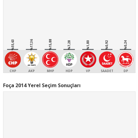
%55,63
%17,36
%15,88
%7,28
%1,80
%0,92
%0,24
CHP
AKP
MHP
HDP
VP
SAADET
DP
Foça 2014 Yerel Seçim Sonuçları