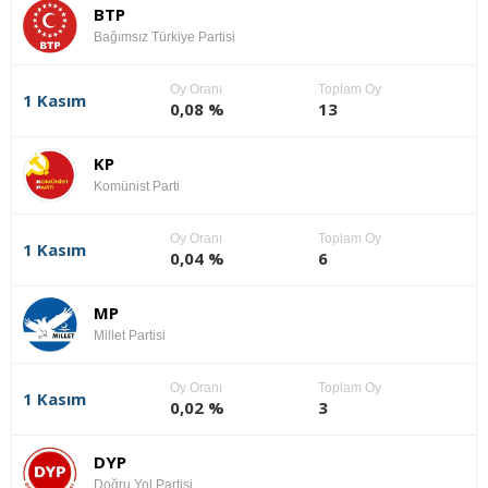
BTP
Bağımsız Türkiye Partisi
Oy Oranı
Toplam Oy
1 Kasım
0,08 %
13
KP
Komünist Parti
Oy Oranı
Toplam Oy
1 Kasım
0,04 %
6
MP
Millet Partisi
Oy Oranı
Toplam Oy
1 Kasım
0,02 %
3
DYP
Doğru Yol Partisi