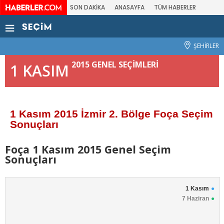
SON DAKİKA
ANASAYFA
TÜM HABERLER
ŞEHİRLER
2015 GENEL SEÇİMLERİ
1 KASIM
1 Kasım 2015 İzmir 2. Bölge Foça Seçim
Sonuçları
Foça 1 Kasım 2015 Genel Seçim
Sonuçları
1 Kasım
7 Haziran