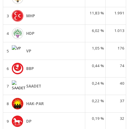
11,83 %
1.991
3
MHP
6,02 %
1.013
4
HDP
1,05 %
176
5
VP
0,44 %
74
6
BBP
0,24 %
40
7
SAADET
0,22 %
37
8
HAK-PAR
0,19 %
32
9
DP