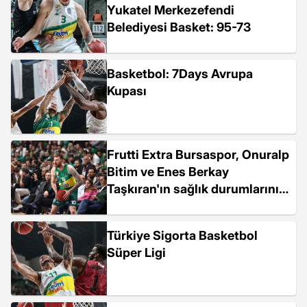
Yukatel Merkezefendi
Belediyesi Basket: 95-73
Basketbol: 7Days Avrupa
Kupası
Frutti Extra Bursaspor, Onuralp
Bitim ve Enes Berkay
Taşkıran'ın sağlık durumlarını
açıkladı
Türkiye Sigorta Basketbol
Süper Ligi