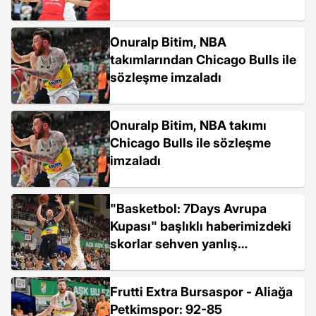
Onuralp Bitim, NBA
takımlarından Chicago Bulls ile
sözleşme imzaladı
Onuralp Bitim, NBA takımı
Chicago Bulls ile sözleşme
imzaladı
"Basketbol: 7Days Avrupa
Kupası" başlıklı haberimizdeki
skorlar sehven yanlış
yazılmıştır, Frutti Extra
Bursaspor: 73 - Umana Reyer
Frutti Extra Bursaspor - Aliağa
Venice: 89...
Petkimspor: 92-85