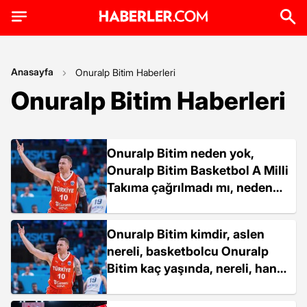
Anasayfa
Onuralp Bitim Haberleri
Onuralp Bitim Haberleri
Onuralp Bitim neden yok,
Onuralp Bitim Basketbol A Milli
Takıma çağrılmadı mı, neden
çağrılmadı, sakat mı?
Onuralp Bitim kimdir, aslen
nereli, basketbolcu Onuralp
Bitim kaç yaşında, nereli, hangi
takımda oynuyor?