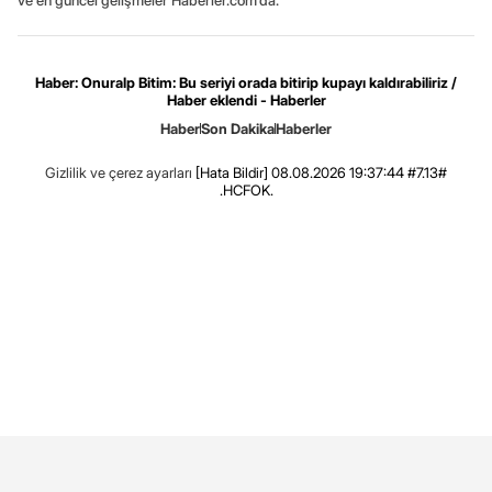
Haber: Onuralp Bitim: Bu seriyi orada bitirip kupayı kaldırabiliriz /
Haber eklendi - Haberler
Haber
Son Dakika
Haberler
Gizlilik ve çerez ayarları
[Hata Bildir]
08.08.2026 19:37:44 #7.13#
.HCFOK.