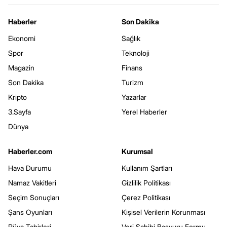
Haberler
Son Dakika
Ekonomi
Sağlık
Spor
Teknoloji
Magazin
Finans
Son Dakika
Turizm
Kripto
Yazarlar
3.Sayfa
Yerel Haberler
Dünya
Haberler.com
Kurumsal
Hava Durumu
Kullanım Şartları
Namaz Vakitleri
Gizlilik Politikası
Seçim Sonuçları
Çerez Politikası
Şans Oyunları
Kişisel Verilerin Korunması
Rüya Tabirleri
Veri Sahibi Başvuru Formu