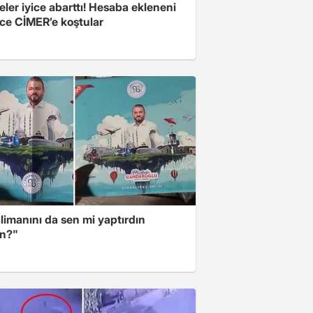
eler iyice abarttı! Hesaba ekleneni
ce CİMER’e koştular
limanını da sen mi yaptırdın
n?"