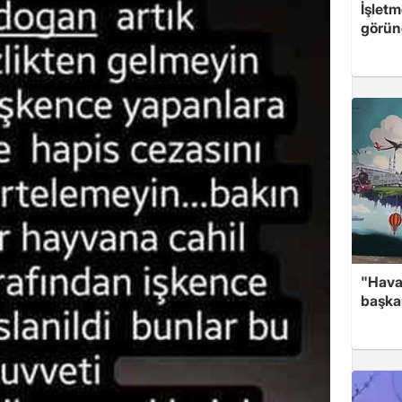
İşletm
görün
"Hava
başka