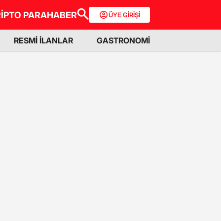
İPTO PARA
HABER
ÜYE GİRİŞİ
RESMİ İLANLAR
GASTRONOMİ