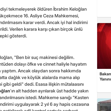
ediyi tekmeleyerek öldüren İbrahim Keloğlan
üçükçekmece 16. Asliye Ceza Mahkemesi,
ndırılmasını karar verdi. Ancak iyi hal indirimi
ildi. Verilen karara karşı çıkan birçok ünlü
epki gösterdi.
oğlan, "Ben bir suç makinesi değilim.
ntüden dolayı öfke ve cinnet haliyle hayatım
 yaptım. Ancak olaydan sonra hakkımda
Bakan
satta dağlık ve köylük alalarda mama alıp
Yanın
 gibi geldi" dedi. Esasa ilişkin mütalaasını
oğlan
'ın alt hadden ayrılarak üst hadde yakın
andırılmasını istedi. Mahkeme sanığı "Kasten
ndirimi uygulayarak 2 yıl 6 ay hapis cezasına
ı getirilerek adli kontrol şartıyla serbest