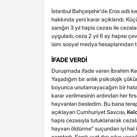
İstanbul Bahçeşehir'de Eros adlı k
hakkında yeni karar açıklandı. K
sanığın 3 yıl hapis cezası ile cezala
uyguladı, ceza 2 yıl 6 ay hapse çevr
isim sosyal medya hesaplarından t
İFADE VERDİ
Duruşmada ifade veren İbrahim Kel
Yaşadığım bir anlık psikolojik çökü
boyunca unutamayacağım bir hata
karar verilmesinin ardından her fır
hayvanları besledim. Bu bana terapi
açıklayan Cumhuriyet Savcısı,
Kel
hapis cezasıyla tutuklanarak cezal
hayvan öldürme" suçundan iyi hal i
çarptırdı. Sanık yurt dışı çıkış yasağ