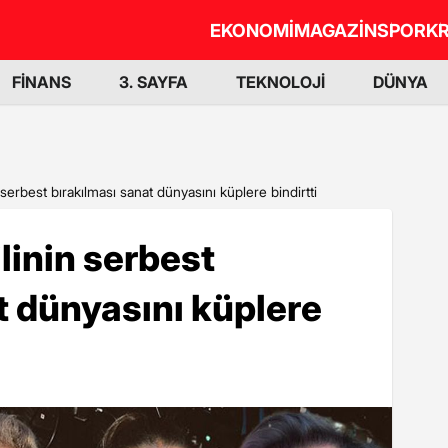
EKONOMİ
MAGAZİN
SPOR
KR
FİNANS
3. SAYFA
TEKNOLOJİ
DÜNYA
 serbest bırakılması sanat dünyasını küplere bindirtti
linin serbest
t dünyasını küplere