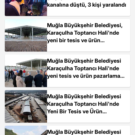
kanalına düştü, 3 kişi yaralandı
Muğla Büyükşehir Belediyesi,
Karaçulha Toptancı Hali'nde
yeni bir tesis ve ürün
pazarlama alanı kazandırdı
Muğla Büyükşehir Belediyesi
Karaçulha Toptancı Hali'nde
yeni tesis ve ürün pazarlama
alanı kazandırdı
Muğla Büyükşehir Belediyesi
Karaçulha Toptancı Hali'nde
Yeni Bir Tesis ve Ürün
Pazarlama Alanı İnşa Ediyor
Muğla Büyükşehir Belediyesi