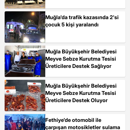
Muğla'da trafik kazasında 2'si
çocuk 5 kişi yaralandı
Muğla Büyükşehir Belediyesi
Meyve Sebze Kurutma Tesisi
Üreticilere Destek Sağlıyor
Muğla Büyükşehir Belediyesi
Meyve Sebze Kurutma Tesisi
Üreticilere Destek Oluyor
Fethiye'de otomobil ile
çarpışan motosikletler sulama