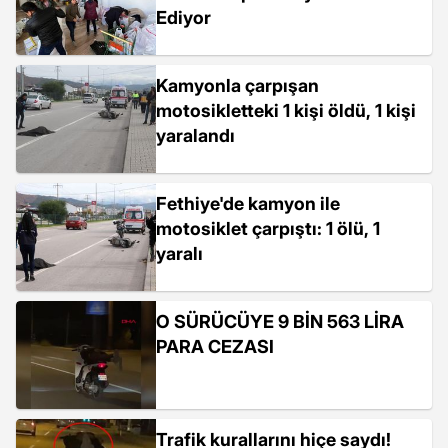
Ediyor
Kamyonla çarpışan
motosikletteki 1 kişi öldü, 1 kişi
yaralandı
Fethiye'de kamyon ile
motosiklet çarpıştı: 1 ölü, 1
yaralı
O SÜRÜCÜYE 9 BİN 563 LİRA
PARA CEZASI
Trafik kurallarını hiçe saydı!