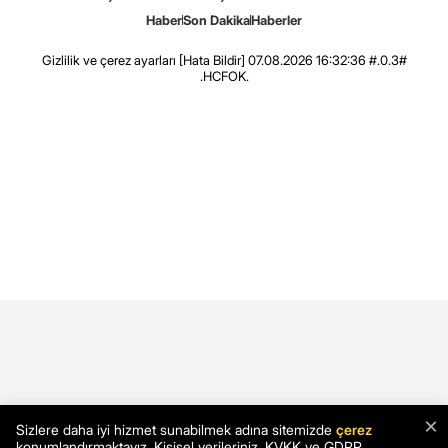
Haber
Son Dakika
Haberler
Gizlilik ve çerez ayarları
[Hata Bildir]
07.08.2026 16:32:36 #.0.3#
.HCFOK.
×
Sizlere daha iyi hizmet sunabilmek adına sitemizde
çerez
konumlandırmaktayız. Kişisel verileriniz, KVKK ve GDPR