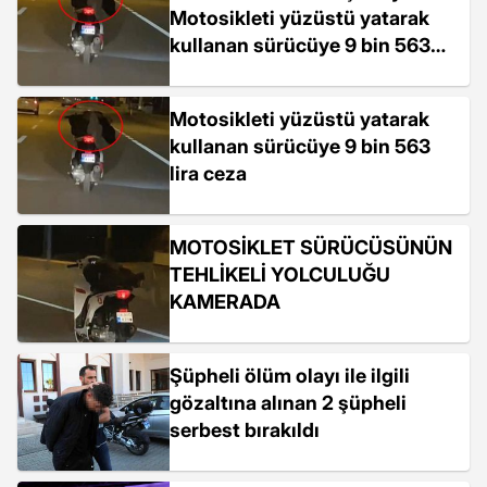
Motosikleti yüzüstü yatarak
kullanan sürücüye 9 bin 563
lira ceza
Motosikleti yüzüstü yatarak
kullanan sürücüye 9 bin 563
lira ceza
MOTOSİKLET SÜRÜCÜSÜNÜN
TEHLİKELİ YOLCULUĞU
KAMERADA
Şüpheli ölüm olayı ile ilgili
gözaltına alınan 2 şüpheli
serbest bırakıldı