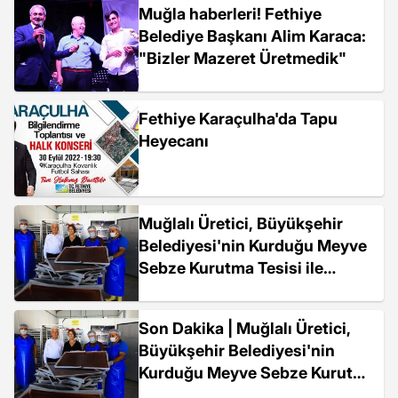
Muğla haberleri! Fethiye
Belediye Başkanı Alim Karaca:
"Bizler Mazeret Üretmedik"
Fethiye Karaçulha'da Tapu
Heyecanı
Muğlalı Üretici, Büyükşehir
Belediyesi'nin Kurduğu Meyve
Sebze Kurutma Tesisi ile
Kazancını Artırıyor
Son Dakika | Muğlalı Üretici,
Büyükşehir Belediyesi'nin
Kurduğu Meyve Sebze Kurutma
Tesisi ile Kazancını Artırıyor