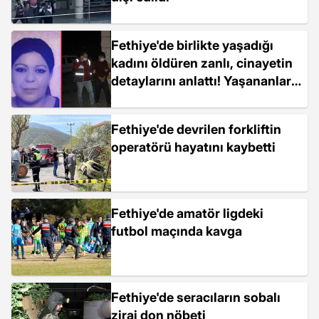
Fethiye'de birlikte yaşadığı
kadını öldüren zanlı, cinayetin
detaylarını anlattı! Yaşananları
duyan acılı anne fenalaştı
Fethiye'de devrilen forkliftin
operatörü hayatını kaybetti
Fethiye'de amatör ligdeki
futbol maçında kavga
Fethiye'de seracıların sobalı
zirai don nöbeti