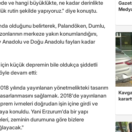
e ve hangi büyüklükte, ne kadar derinlikte
Gazete
Medya
ük rutin şekilde yapıyoruz." diye konuştu.
umda olduğunu belirterek, Palandöken, Dumlu,
zonlarının merkeze yakın konumlandığını,
y Anadolu ve Doğu Anadolu fayları kadar
 için küçük depremin bile oldukça şiddetli
şöyle devam etti:
018 yılında yayınlanan yönetmelikteki tasarım
Kavga 
n tasarlanmasını sağlamak. 2018'de yayınlanan
karart
prem ivmeleri doğrudan işin içine girdi ve
taya konuldu. Yani Erzurum'da bir yapı
leri, zeminin durumuna göre bizlere
ğlayacak."