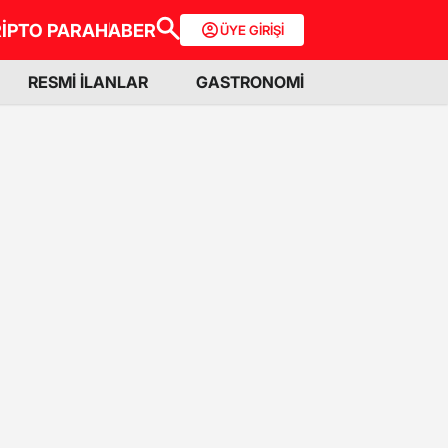
İPTO PARA
HABER
ÜYE GİRİŞİ
RESMİ İLANLAR
GASTRONOMİ