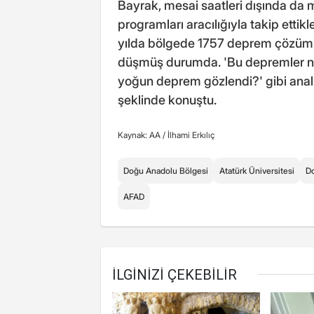
Bayrak, mesai saatleri dışında da 
programları aracılığıyla takip ettikl
yılda bölgede 1757 deprem çözümü 
düşmüş durumda. 'Bu depremler ne
yoğun deprem gözlendi?' gibi anali
şeklinde konuştu.
Kaynak: AA /
İlhami Erkılıç
Doğu Anadolu Bölgesi
Atatürk Üniversitesi
D
AFAD