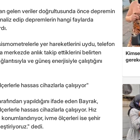
an gelen veriler doğrultusunda önce depremin
aliz edip depremlerin hangi faylarda
dı.
ı sismometrelerle yer hareketlerini uydu, telefon
 merkezde anlık takip ettiklerini belirten
Kimsey
gerek
ğlantısıyla ve güneş enerjisiyle çalıştığını
çerlerle hassas cihazlarla çalışıyor"
arafından yapıldığını ifade eden Bayrak,
erlerle hassas cihazlarla çalışıyor. Hız
u konumlandırıyor, ivme ölçerleri ise şehir
ştiriyoruz." dedi.