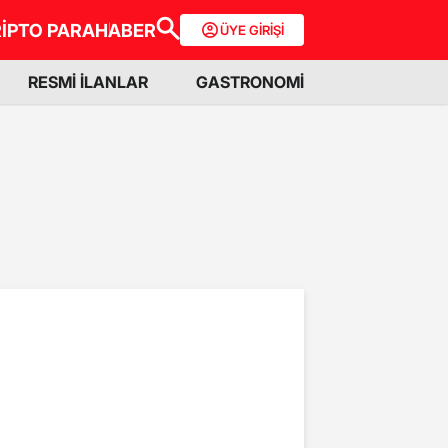
İPTO PARA
HABER
ÜYE GİRİŞİ
RESMİ İLANLAR
GASTRONOMİ