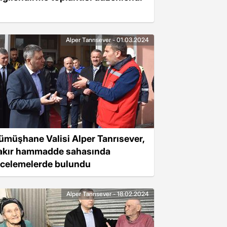
Alper Tanrısever - 01.03.2024
ümüşhane Valisi Alper Tanrısever,
akır hammadde sahasında
ncelemelerde bulundu
Alper Tanrısever - 18.02.2024