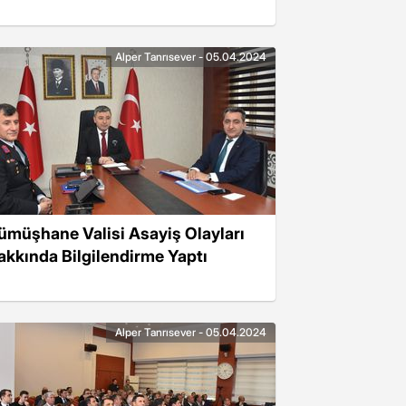
Alper Tanrısever - 05.04.2024
ümüşhane Valisi Asayiş Olayları
akkında Bilgilendirme Yaptı
Alper Tanrısever - 05.04.2024