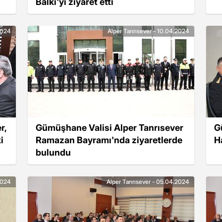
Balki'yi ziyaret etti
2024
Alper Tanrısever - 10.04.2024
r,
Gümüşhane Valisi Alper Tanrısever
G
i
Ramazan Bayramı'nda ziyaretlerde
H
bulundu
2024
Alper Tanrısever - 05.04.2024