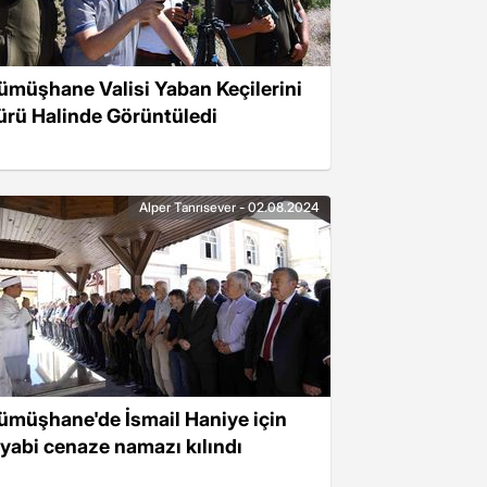
ümüşhane Valisi Yaban Keçilerini
ürü Halinde Görüntüledi
Alper Tanrısever - 02.08.2024
ümüşhane'de İsmail Haniye için
ıyabi cenaze namazı kılındı