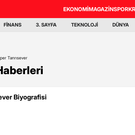
EKONOMİ
MAGAZİN
SPOR
KR
FİNANS
3. SAYFA
TEKNOLOJİ
DÜNYA
lper Tanrısever
Haberleri
ever Biyografisi