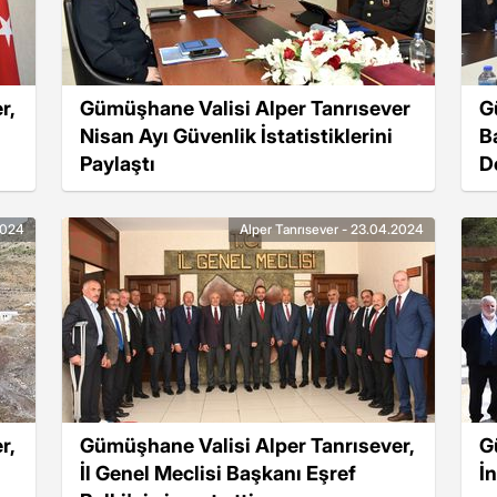
r,
Gümüşhane Valisi Alper Tanrısever
G
Nisan Ayı Güvenlik İstatistiklerini
B
Paylaştı
D
G
2024
Alper Tanrısever - 23.04.2024
r,
Gümüşhane Valisi Alper Tanrısever,
G
İl Genel Meclisi Başkanı Eşref
İ