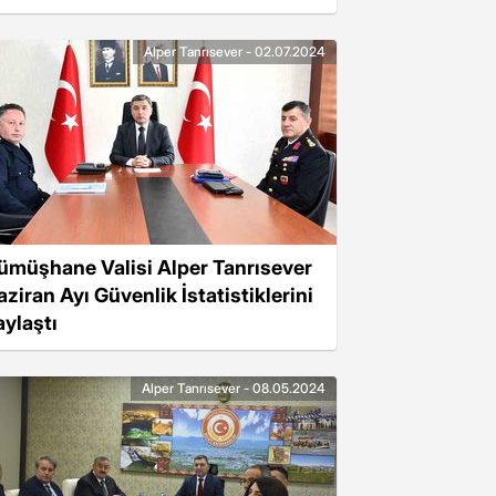
Alper Tanrısever - 02.07.2024
ümüşhane Valisi Alper Tanrısever
aziran Ayı Güvenlik İstatistiklerini
aylaştı
Alper Tanrısever - 08.05.2024