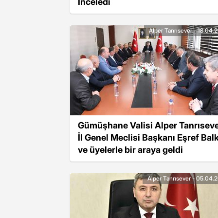
İnceledi
Alper Tanrısever - 18.04.
Gümüşhane Valisi Alper Tanrıseve
İl Genel Meclisi Başkanı Eşref Balk
ve üyelerle bir araya geldi
Alper Tanrısever - 05.04.