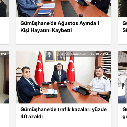
Gümüşhane'de Ağustos Ayında 1
G
Kişi Hayatını Kaybetti
S
2024
Alper Tanrısever - 05.08.2024
Gümüşhane'de trafik kazaları yüzde
G
40 azaldı
g