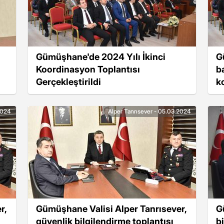
Gümüşhane'de 2024 Yılı İkinci
G
Koordinasyon Toplantısı
b
Gerçekleştirildi
k
ge
2024
Alper Tanrısever - 05.03.2024
r,
Gümüşhane Valisi Alper Tanrısever,
G
güvenlik bilgilendirme toplantısı
b