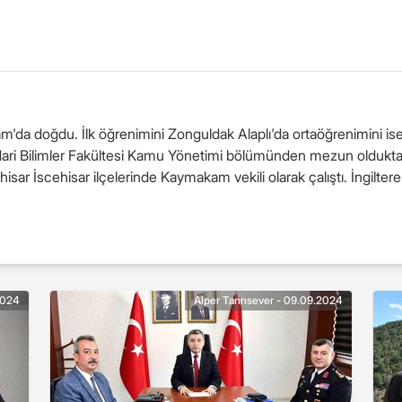
am'da doğdu. İlk öğrenimini Zonguldak Alaplı'da ortaöğrenimini is
e İdari Bilimler Fakültesi Kamu Yönetimi bölümünden mezun oldu
sar İscehisar ilçelerinde Kaymakam vekili olarak çalıştı. İngiltere
2024
Alper Tanrısever - 09.09.2024