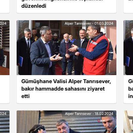
düzenledi
2024
Alper Tanrısever - 01.03.2024
Gümüşhane Valisi Alper Tanrısever,
G
bakır hammadde sahasını ziyaret
b
etti
i
2024
Alper Tanrısever - 18.02.2024