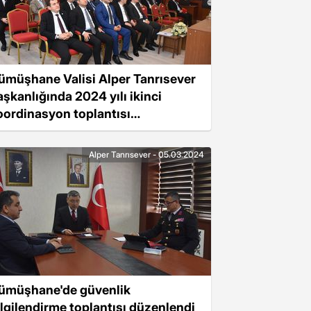
ümüşhane Valisi Alper Tanrısever
aşkanlığında 2024 yılı ikinci
oordinasyon toplantısı
rçekleştirildi
Alper Tanrısever - 05.03.2024
ümüşhane'de güvenlik
ilgilendirme toplantısı düzenlendi