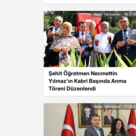
Alper Tanrısever - 16.07.
Şehit Öğretmen Necmettin
Yılmaz'ın Kabri Başında Anma
Töreni Düzenlendi
Alper Tanrısever - 17.05.