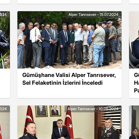
2024
Alper Tanrısever - 15.07.2024
Gümüşhane Valisi Alper Tanrısever,
G
Sel Felaketinin İzlerini İnceledi
H
P
2024
Alper Tanrısever - 10.05.2024