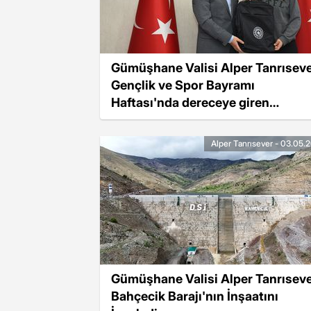
Gümüşhane Valisi Alper Tanrıseve
Gençlik ve Spor Bayramı
Haftası'nda dereceye giren
sporculara ödüllerini verdi
Alper Tanrısever - 03.05.
Gümüşhane Valisi Alper Tanrıseve
Bahçecik Barajı'nın İnşaatını