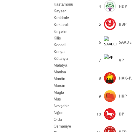
Kastamonu
4
HDP
Kayseri
Kırıkkale
5
BBP
Kırklareli
Kırşehir
Kilis
6
SAADE
Kocaeli
Konya
Kütahya
7
VP
Malatya
Manisa
8
HAK-P
Mardin
Mersin
Muğla
9
HKP
Muş
Nevşehir
Niğde
10
DP
Ordu
Osmaniye
11
BTP