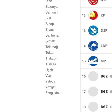
Rize
Sakarya
Samsun
12
KP
Siirt
Sinop
Sivas
13
DSP
Şanlıurfa
Şırnak
14
LDP
Tekirdağ
Tokat
Trabzon
15
MP
Tunceli
Uşak
Van
16
BGZ
- 
Yalova
Yozgat
17
BGZ
- 
Zonguldak
18
BGZ
- 