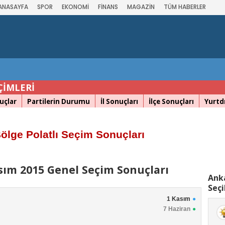
ANASAYFA
SPOR
EKONOMİ
FİNANS
MAGAZİN
TÜM HABERLER
ÇİMLERİ
uçlar
Partilerin Durumu
İl Sonuçları
İlçe Sonuçları
Yurtdı
ölge Polatlı Seçim Sonuçları
asım 2015 Genel Seçim Sonuçları
Anka
Seçi
1 Kasım
7 Haziran