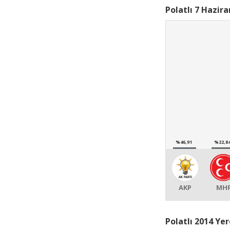
Polatlı 7 Hazir
%46,91
%22,8
AKP
MH
Polatlı 2014 Ye