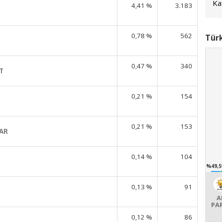
Kat
4,41 %
3.183
0,78 %
562
Türk
0,47 %
340
T
0,21 %
154
0,21 %
153
AR
0,14 %
104
%49,5
0,13 %
91
A
PA
0,12 %
86