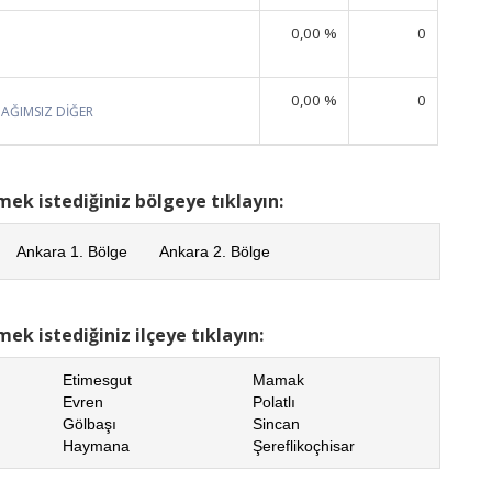
0,00 %
0
0,00 %
0
BAĞIMSIZ DİĞER
mek istediğiniz bölgeye tıklayın:
Ankara 1. Bölge
Ankara 2. Bölge
ek istediğiniz ilçeye tıklayın:
Etimesgut
Mamak
Evren
Polatlı
Gölbaşı
Sincan
Haymana
Şereflikoçhisar