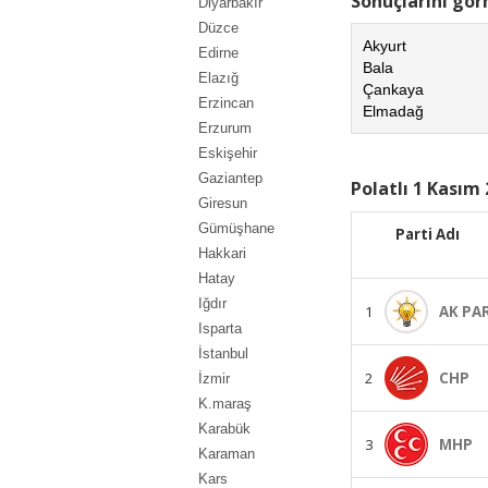
Sonuçlarını görm
Diyarbakır
Düzce
Akyurt
Edirne
Bala
Elazığ
Çankaya
Erzincan
Elmadağ
Erzurum
Eskişehir
Gaziantep
Polatlı 1 Kasım
Giresun
Gümüşhane
Parti Adı
Hakkari
Hatay
Iğdır
1
AK PA
Isparta
İstanbul
2
CHP
İzmir
K.maraş
Karabük
3
MHP
Karaman
Kars