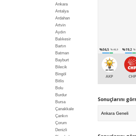
Ankara
Antalya
Ardahan
Artvin
Aydın
Balıkesir
Bartın
%56,5
%19,2
%46,9
%
Batman
Bayburt
Bilecik
Bingöl
AKP
CH
Bitlis
Bolu
Burdur
Sonuçlarını gör
Bursa
Çanakkale
Ankara Geneli
Çankırı
Çorum
Denizli