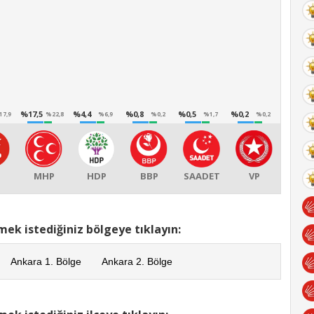
%17,5
%4,4
%0,8
%0,5
%0,2
17,9
%22,8
%6,9
%0,2
%1,7
%0,2
P
MHP
HDP
BBP
SAADET
VP
mek istediğiniz bölgeye tıklayın:
Ankara 1. Bölge
Ankara 2. Bölge