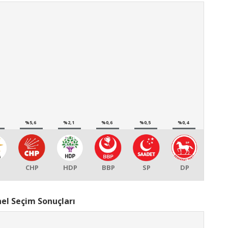
%5,6
%2,1
%0,6
%0,5
%0,4
CHP
HDP
BBP
SP
DP
nel Seçim Sonuçları