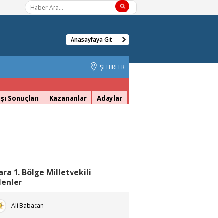
Anasayfaya Git
ŞEHİRLER
şı Sonuçları
Kazananlar
Adaylar
ra 1. Bölge Milletvekili
lenler
Ali Babacan