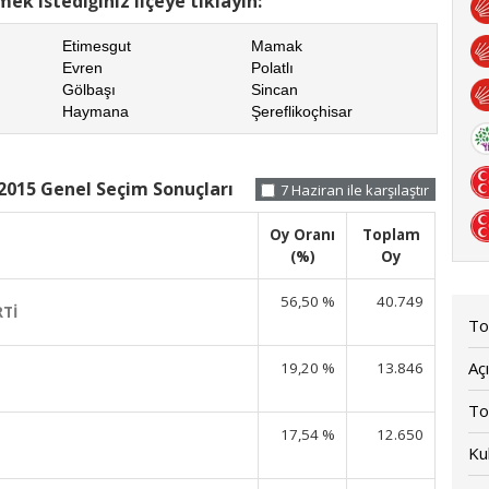
ek istediğiniz ilçeye tıklayın:
Etimesgut
Mamak
Evren
Polatlı
Gölbaşı
Sincan
Haymana
Şereflikoçhisar
 2015 Genel Seçim Sonuçları
7 Haziran ile karşılaştır
Oy Oranı
Toplam
(%)
Oy
56,50 %
40.749
RTİ
To
Açı
19,20 %
13.846
To
17,54 %
12.650
Kul