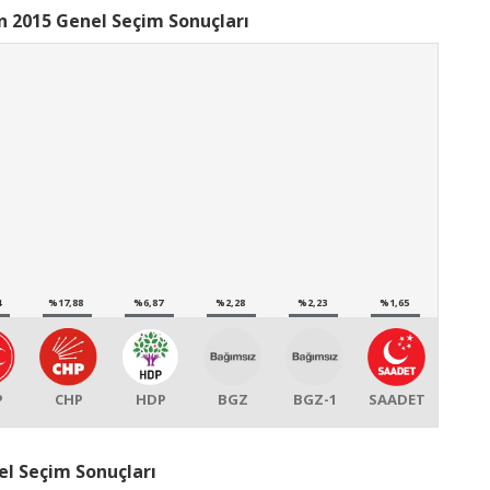
an 2015 Genel Seçim Sonuçları
4
%17,88
%6,87
%2,28
%2,23
%1,65
P
CHP
HDP
BGZ
BGZ-1
SAADET
rel Seçim Sonuçları