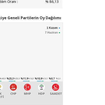
ılım Oranı :
% 86,13
iye Geneli Partilerin Oy Dağılımı
1 Kasım
7 Haziran
%25,3
%11,9
%10,8
%0,7
%40,9
%25,0
%16,3
%13,1
%2,1
K
CHP
MHP
HDP
SAADET
RTİ