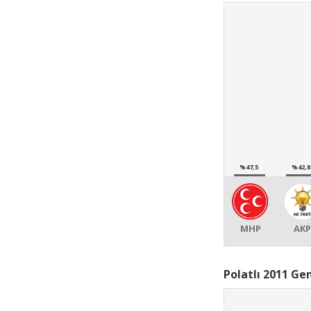
%47,5
%42,8
MHP
AKP
Polatlı 2011 Ge