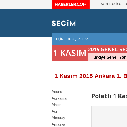
SON DAKİKA
SEÇİM SONUÇLARI
2015 GENEL SE
1 KASIM
Türkiye Geneli Son
1 Kasım 2015 Ankara 1. B
Adana
Polatlı 1 K
Adıyaman
Afyon
Ağrı
Aksaray
Amasya