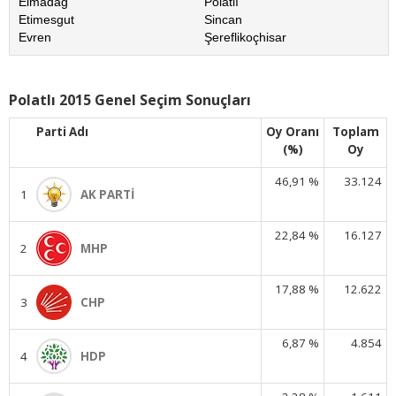
Elmadağ
Polatlı
Etimesgut
Sincan
Evren
Şereflikoçhisar
Polatlı 2015 Genel Seçim Sonuçları
Parti Adı
Oy Oranı
Toplam
(%)
Oy
46,91 %
33.124
1
AK PARTİ
22,84 %
16.127
2
MHP
17,88 %
12.622
3
CHP
6,87 %
4.854
4
HDP