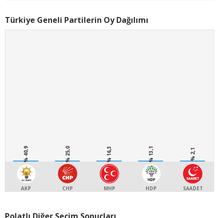
Türkiye Geneli Partilerin Oy Dağılımı
% 40,9
% 25,0
% 16,3
% 13,1
% 2,1
AKP
CHP
MHP
HDP
SAADET
Polatlı Diğer Seçim Sonuçları