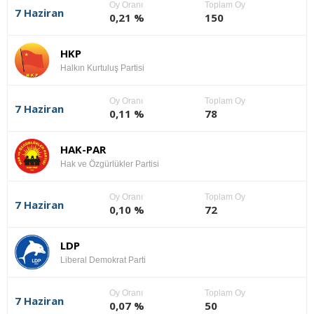
Oy Oranı
Toplam Oy
7 Haziran
0,21 %
150
HKP
Halkın Kurtuluş Partisi
Oy Oranı
Toplam Oy
7 Haziran
0,11 %
78
HAK-PAR
Hak ve Özgürlükler Partisi
Oy Oranı
Toplam Oy
7 Haziran
0,10 %
72
LDP
Liberal Demokrat Parti
Oy Oranı
Toplam Oy
7 Haziran
0,07 %
50