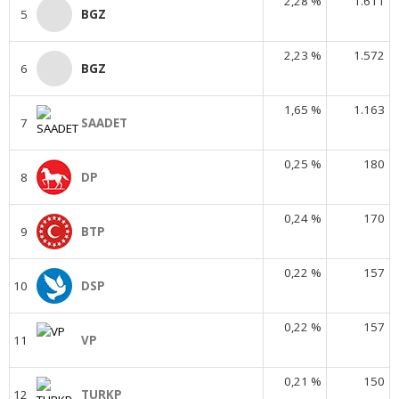
2,28 %
1.611
5
BGZ
2,23 %
1.572
6
BGZ
1,65 %
1.163
7
SAADET
0,25 %
180
8
DP
0,24 %
170
9
BTP
0,22 %
157
10
DSP
0,22 %
157
11
VP
0,21 %
150
12
TURKP