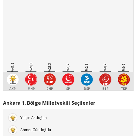
%41,6
%28,8
%23,3
%3,2
%2,6
%0,2
%0,2
AKP
MHP
CHP
SP
DSP
BTP
TKP
Ankara 1. Bölge Milletvekili Seçilenler
Yalçın Akdoğan
Ahmet Gündoğdu