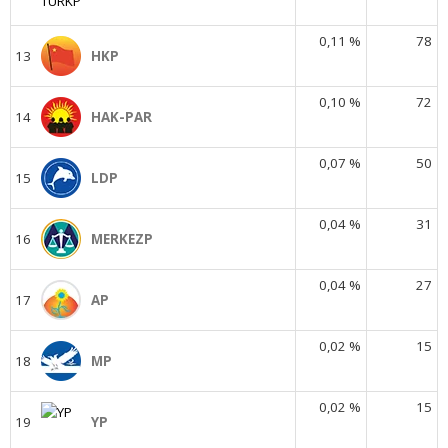
0,11 %
78
13
HKP
0,10 %
72
14
HAK-PAR
0,07 %
50
15
LDP
0,04 %
31
16
MERKEZP
0,04 %
27
17
AP
0,02 %
15
18
MP
0,02 %
15
19
YP