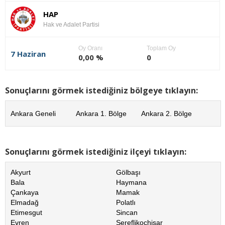
HAP
Hak ve Adalet Partisi
Oy Oranı
Toplam Oy
7 Haziran
0,00 %
0
Sonuçlarını görmek istediğiniz bölgeye tıklayın:
Ankara Geneli
Ankara 1. Bölge
Ankara 2. Bölge
Sonuçlarını görmek istediğiniz ilçeyi tıklayın:
Akyurt
Gölbaşı
Bala
Haymana
Çankaya
Mamak
Elmadağ
Polatlı
Etimesgut
Sincan
Evren
Şereflikoçhisar