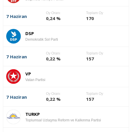
Oy Oranı
Toplam Oy
7 Haziran
0,24 %
170
DSP
Demokratik Sol Parti
Oy Oranı
Toplam Oy
7 Haziran
0,22 %
157
VP
Vatan Partisi
Oy Oranı
Toplam Oy
7 Haziran
0,22 %
157
TURKP
Toplumsal Uzlaşma Reform ve Kalkınma Partisi