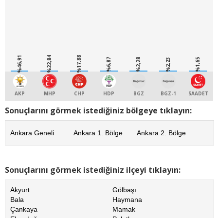
%46,91
%22,84
%17,88
%6,87
%2,28
%2,23
%1,65
AKP
MHP
CHP
HDP
BGZ
BGZ-1
SAADET
Sonuçlarını görmek istediğiniz bölgeye tıklayın:
Ankara Geneli
Ankara 1. Bölge
Ankara 2. Bölge
Sonuçlarını görmek istediğiniz ilçeyi tıklayın:
Akyurt
Gölbaşı
Bala
Haymana
Çankaya
Mamak