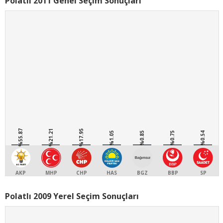
Polatlı 2011 Genel Seçim Sonuçları
%55.87
%21.21
%17.95
%1.05
%0.85
%0.75
%0.54
AKP
MHP
CHP
HAS
BGZ
BBP
SP
Polatlı 2009 Yerel Seçim Sonuçları