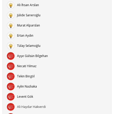
Ali İhsan Arslan
Jülide Sarıeroğlu
Murat Alparslan
Ertan Aydın
Tülay Selamoğlu
Ayşe Gülsün Bilgehan
Necati Yılmaz
Tekin Bingöl
Aylin Nazlıaka
Levent Gök
Ali Haydar Hakverdi