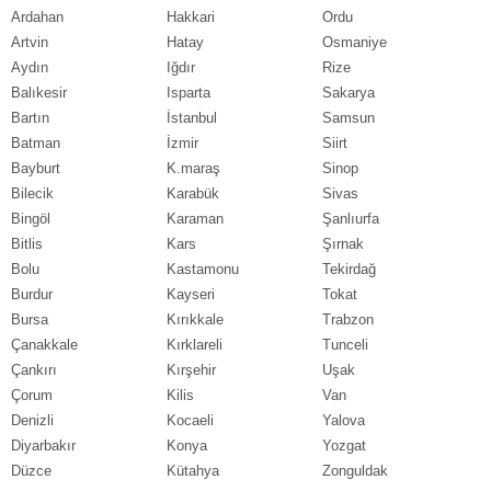
Ardahan
Hakkari
Ordu
Artvin
Hatay
Osmaniye
Aydın
Iğdır
Rize
Balıkesir
Isparta
Sakarya
Bartın
İstanbul
Samsun
Batman
İzmir
Siirt
Bayburt
K.maraş
Sinop
Bilecik
Karabük
Sivas
Bingöl
Karaman
Şanlıurfa
Bitlis
Kars
Şırnak
Bolu
Kastamonu
Tekirdağ
Burdur
Kayseri
Tokat
Bursa
Kırıkkale
Trabzon
Çanakkale
Kırklareli
Tunceli
Çankırı
Kırşehir
Uşak
Çorum
Kilis
Van
Denizli
Kocaeli
Yalova
Diyarbakır
Konya
Yozgat
Düzce
Kütahya
Zonguldak