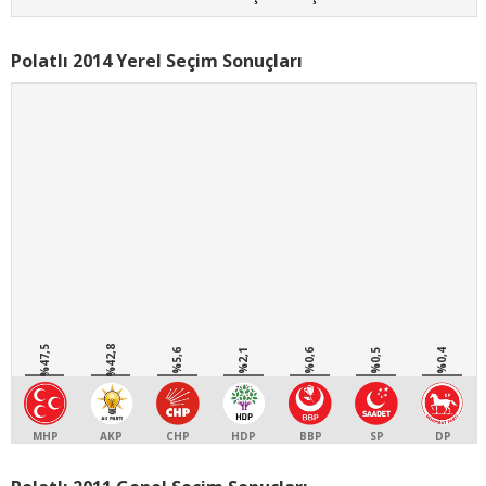
Polatlı 2014 Yerel Seçim Sonuçları
%47,5
%42,8
%5,6
%2,1
%0,6
%0,5
%0,4
MHP
AKP
CHP
HDP
BBP
SP
DP