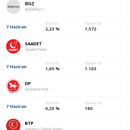
BGZ
BAĞIMSIZ 1
Oy Oranı
Toplam Oy
7 Haziran
2,23 %
1.572
SAADET
Saadet Partisi
Oy Oranı
Toplam Oy
7 Haziran
1,65 %
1.163
DP
Demokrat Parti
Oy Oranı
Toplam Oy
7 Haziran
0,25 %
180
BTP
Bağımsız Türkiye Partisi