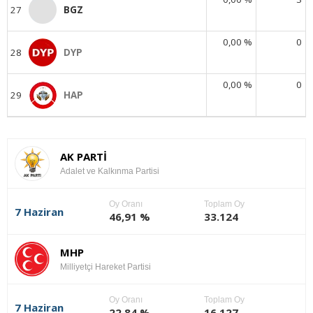
27
BGZ
0,00 %
0
28
DYP
0,00 %
0
29
HAP
AK PARTİ
Adalet ve Kalkınma Partisi
Oy Oranı
Toplam Oy
7 Haziran
46,91 %
33.124
MHP
Milliyetçi Hareket Partisi
Oy Oranı
Toplam Oy
7 Haziran
22,84 %
16.127