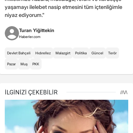
yaşamayı ilelebet nasip etmesini tüm içtenliğimle
niyaz ediyorum."
Turan Yiğittekin
Haberler.com
Devlet Bahçeli
Hıdırellez
Malazgirt
Politika
Güncel
Terör
Pazar
Muş
PKK