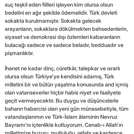
suç teşkil eden fiilleri işleyen kim olursa olsun
bedelini en ağır şekilde ödemelidir. Türk devleti
sokakta kurulmamıştır. Sokakta gelecek
arayanların, sokaklara dökülmekten bahsedenlerin,
siyaset ve demokrasi dışı özlemleri kabaranların
bulacağı sadece ve sadece beladır, bedduadır ve
pişmanlıktır.
İhanet ne kadar dinç, cüretkâr, talepkar ve ısrarlı
olursa olsun Türkiye'ye kendisini adamış, Türk
milletini bir ve bütün yaşatma konusunda and içmiş
olan vatanseverler hiçbir habis niyet ve faaliyete
geçit vermeyecektir. Bu duygu ve düşüncelerle
baharın habercisi olan yeni gün münasebetiyle, tüm
vatandaşlarımın ve Türk-İslam âleminin Nevruz
Bayramı'nı içtenlikle kutluyorum. Cenab-ı Allah'ın
milletimize huzuru, mutluluğu, refahı ve kardeşçe