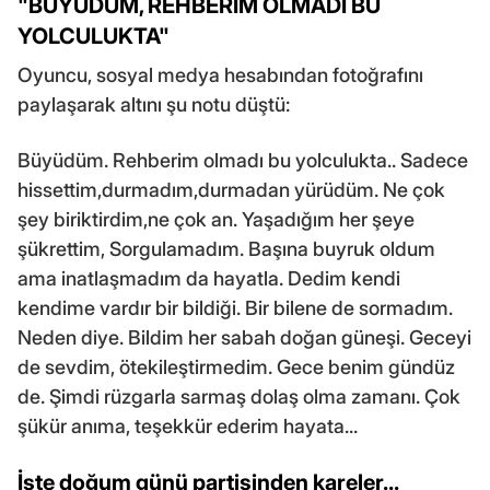
"BÜYÜDÜM, REHBERİM OLMADI BU
YOLCULUKTA"
Oyuncu, sosyal medya hesabından fotoğrafını
paylaşarak altını şu notu düştü:
Büyüdüm. Rehberim olmadı bu yolculukta.. Sadece
hissettim,durmadım,durmadan yürüdüm. Ne çok
şey biriktirdim,ne çok an. Yaşadığım her şeye
şükrettim, Sorgulamadım. Başına buyruk oldum
ama inatlaşmadım da hayatla. Dedim kendi
kendime vardır bir bildiği. Bir bilene de sormadım.
Neden diye. Bildim her sabah doğan güneşi. Geceyi
de sevdim, ötekileştirmedim. Gece benim gündüz
de. Şimdi rüzgarla sarmaş dolaş olma zamanı. Çok
şükür anıma, teşekkür ederim hayata...
İşte doğum günü partisinden kareler...