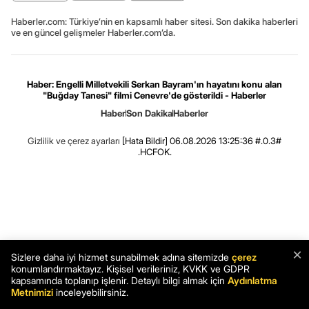
Haberler.com: Türkiye’nin en kapsamlı haber sitesi. Son dakika haberleri
ve en güncel gelişmeler Haberler.com’da.
Haber: Engelli Milletvekili Serkan Bayram'ın hayatını konu alan
"Buğday Tanesi" filmi Cenevre'de gösterildi - Haberler
Haber
Son Dakika
Haberler
Gizlilik ve çerez ayarları
[Hata Bildir]
06.08.2026 13:25:36 #.0.3#
.HCFOK.
×
Sizlere daha iyi hizmet sunabilmek adına sitemizde
çerez
konumlandırmaktayız. Kişisel verileriniz, KVKK ve GDPR
kapsamında toplanıp işlenir. Detaylı bilgi almak için
Aydınlatma
Metnimizi
inceleyebilirsiniz.