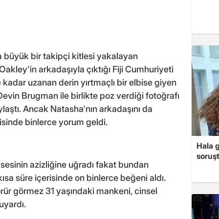
a büyük bir takipçi kitlesi yakalayan
akley'in arkadaşıyla çıktığı Fiji Cumhuriyeti
ne kadar uzanan derin yırtmaçlı bir elbise giyen
evin Brugman ile birlikte poz verdiği fotoğrafı
laştı. Ancak Natasha'nın arkadaşını da
risinde binlerce yorum geldi.
Hala 
soruş
sesinin azizliğine uğradı fakat bundan
ısa süre içerisinde on binlerce beğeni aldı.
görür görmez 31 yaşındaki mankeni, cinsel
uyardı.