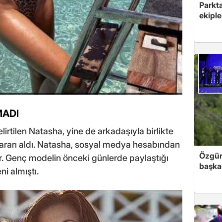
Parkta
ekipl
MADI
elirtilen Natasha, yine de arkadaşıyla birlikte
kararı aldı. Natasha, sosyal medya hesabından
Özgür
or. Genç modelin önceki günlerde paylaştığı
başkan
ni almıştı.