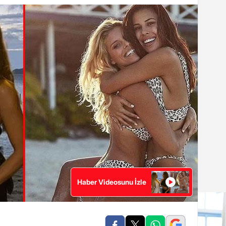
Haber Videosunu İzle