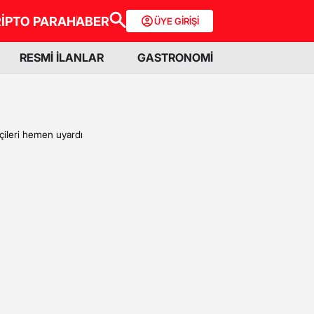
İPTO PARA
HABER
ÜYE GİRİŞİ
RESMİ İLANLAR
GASTRONOMİ
çileri hemen uyardı