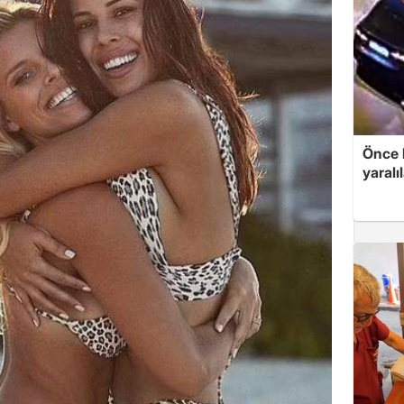
Önce 
yaralı