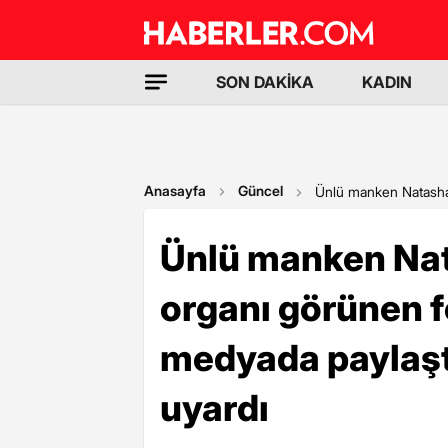
SON DAKİKA
KADIN
Anasayfa
Güncel
Ünlü manken Natasha 
Ünlü manken Nat
organı görünen f
medyada paylaştı
uyardı