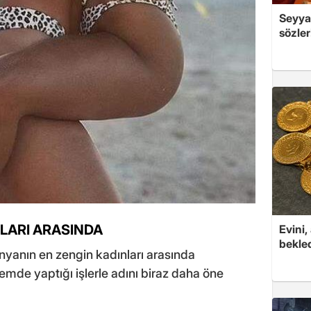
Seyya
sözle
LARI ARASINDA
Evini,
bekled
nyanın en zengin kadınları arasında
mde yaptığı işlerle adını biraz daha öne