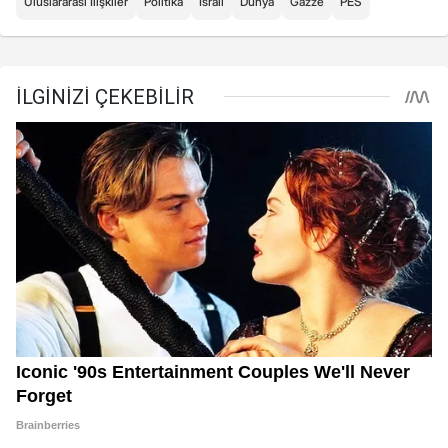
Uluslararası İlişkiler
Politika
İsrail
Dünya
Gazze
PES